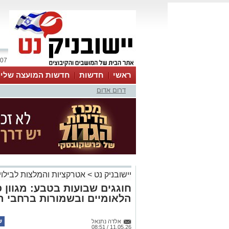
07 אוגוסט 2026 / 16:49
ראשי
חדשות
חדשות המועצה שלי
דרום אדום
אינדקס עסקים
לוח
טיפים והמלצות
יישובניק נט
>
אטרקציות והמלצות לבילוי
חוגגים שבועות בטבע: מגוון פ
הלאומיים ובשמורות ברחבי 
אלדה נתנאל
11.05.26 / 08:51