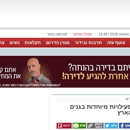
|
המייל האדום
|
לפרסום באתר
עוטף עזה
תרבות ובידור
מגזין הדרום
חקלאות
נשים
צר
>
עילויות מיוחדות בגנים
הארץ