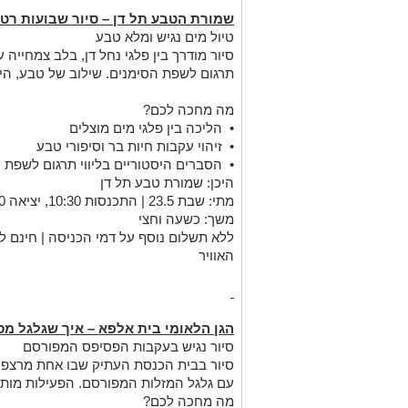
שמורת הטבע תל דן – סיור שבועות רט
טיול מים נגיש ומלא טבע
סיור מודרך בין פלגי נחל דן, בלב צמחייה
תרגום לשפת הסימנים. שילוב של טבע, היס
מה מחכה לכם?
•
הליכה בין פלגי מים מוצלים
•
זיהוי עקבות חיות בר וסיפורי טבע
•
הסברים היסטוריים בליווי תרגום לשפת 
היכן: שמורת טבע תל דן
מתי: שבת 23.5 | התכנסות 10:30, יציאה 11:00
משך: כשעה וחצי
ללא תשלום נוסף על דמי הכניסה | חינם למ
האוויר
הגן הלאומי בית אלפא – איך שגלגל מס
סיור נגיש בעקבות הפסיפס המפורסם
סיור בבית הכנסת העתיק שבו אחת מרצפ
עם גלגל המזלות המפורסם. הפעילות מותא
מה מחכה לכם?