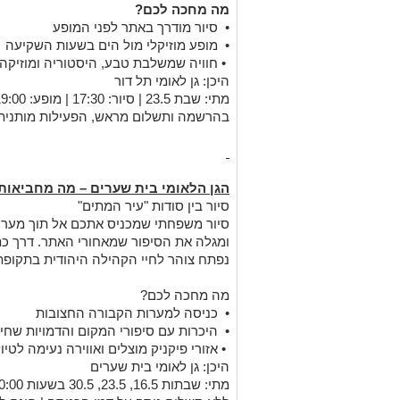
מה מחכה לכם
?
• סיור מודרך באתר לפני המופע
• מופע מוזיקלי מול הים בשעות השקיעה
• חוויה שמשלבת טבע, היסטוריה ומוזיקה
היכן: גן לאומי תל דור
מתי: שבת 23.5 | סיור: 17:30 | מופע: 19:00
בהרשמה ותשלום מראש, הפעילות מותנית ב
הגן הלאומי בית שערים – מה מחביאות
סיור בין סודות "עיר המתים"
סיור משפחתי שמכניס אתכם אל תוך מערו
ומגלה את הסיפור שמאחורי האתר. דרך כת
נפתח צוהר לחיי הקהילה היהודית בתקופ
מה מחכה לכם?
• כניסה למערות הקבורה החצובות
• היכרות עם סיפורי המקום והדמויות שחיו
• אזורי פיקניק מוצלים ואווירה נעימה לטי
היכן: גן לאומי בית שערים
מתי: שבתות 16.5, 23.5, 30.5 בשעות 10:00, 12:00, 14:00