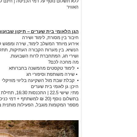
ללא תשלום נוסף על דמי הכניסה | חינם למ
האוויר
הגן הלאומי בית שערים – תיקון שבועו
חיבור בין מסורת, לימוד ושירה
אירוע מיוחד המשלב לימוד, שירה ומפגש ק
הנשיא. בין מערות הקבורה העתיקות, תתקי
ושירי חג, המתחברת לרוח השבועות.
מה מחכה לכם?
•
לימוד טקסטים מהמשנה בחברותא
• שירה משותפת וסיפורי חג
•
קבלת שבת מול השקיעה בליווי מוזיקלי
היכן: גן לאומי בית שערים
מתי: שישי 22.5 | התכנסות 16:30, תחילת פעילות 17:00
בתשלום נוסף (20 ₪ למשתתף + דמי כניסה)
מספר המקומות מוגבל, הפעילות מותנית בת