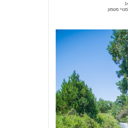
נויי מטמון