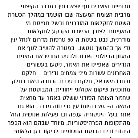
טרופיים היוצרים נוף יוצא דופן במדבר הקיצוני.
מרבית הצומח המעוצה שבו הושמד במהלך הכשרת
השטח לחקלאות המודרנית ובשל תפיסת מי
המעיינות. לצורך הכשרת הקרקע לחקלאות
מודרנית, נבנו בשנות ה-50 טרסות מדרום לנחל עין
גדי אך בהמשך ננטשו. במטרה להשיב לנוף את
המגוון הביולוגי האבוד ולבסס מחדש את המינים
הנדירים שאפיינו את האזור, ניטעו בעשורים
האחרונים עשרות מיני צמחים נדירים – חלקם
נכחדו מישראל, חלקם בסכנת הכחדה וזאת כחלק
מתוכנית שיקום אקולוגי ייחודית, המבוססת על
שחזור הצומח הסודני ששלט באזור עד מחצית
המאה ה- .20 בהיותו עין גדי נווה מדבר, הוא גם
אתר בעל היסטוריה ענפה ובו פעילות אנושית החל
מהתקופות הפרהיסטוריות. מיוחד שבהם הוא הכפר
היהודי ובית הכנסת החשופים לביקור בגן הלאומי