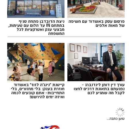
רותם שרון / 08:32 26.07.26
פרסום עסק באשדוד עם חשיפה
ניצת הדובדבן פתחה סניף
של מאות אלפים
במתחם IN עד הלום עם טעימות,
מבצעי ענק ואטרקציות לכל
רשות הטבע והגנים מזמינה אתכם ללילות קסומים
המשפחה
תחת כיפת השמיים, עם חוויות טבע ייחודיות ברחבי
תגים:
מצפה רמון
הארץ, מתצפיות מודרכות במטר הפרסאידים
ובגרמי שמיים, דרך סיורי לילה, שקיעות מדבריות
ולינה בחניוני הלילה ועד פעילויות לכל המשפחה
המחברות בין טבע, מדע ופליאה.
עורך דין דותן לינדנברג -
קייטנת "נינג'ה לזוז" באשדוד
נפגעתם בתאונת דרכים לחצו
חוזרת בענק: בלי מחזורים, בלי
לקבל מה שמגיע לכם
התחייבות- אתם קובעים לכמה
ואיזה ימים להירשם!
אפרת רוחין, ממונת קהל וקהילה במחוז דרום של
רשות הטבע והגנים
: "המדבר הישראלי בלילה הוא
עולם אחר. השקט, המרחבים הפתוחים ושמי