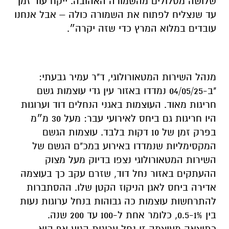
שלושה מסלולים מהשמורה האהובה. ייקח עוד זמן
עד שנצליח לפתוח את השמורה כולה – אבל אנחנו
עובדים במלוא המרץ כדי שזה יקרה״.
מנהל השירות המטאורולוגי, ד"ר עמיר גבעתי:
"ב-04/05/25 נמדדו באזור עין גדי עוצמות גשם
חריגות מאוד. העוצמות באגני הנחלים דוד וערוגות
היו חריגות גם ביחס לאירועי עבר: מעל 30 מ״מ
בפרק זמן של 10 דקות בלבד. עוצמות הגשם
המקסימליות שנמדדו באירוע במכ"ם הגשם של
השירות המטאורולוגי נצפו בדיוק מעל מצוק
ההעתקים באזור נחל דוד, שזרם עקב כך בעוצמה
אדירה ביחס לאגן הניקוז הקטן שלו. ההסתברות
להתרחשות עוצמות כה גבוהות בנחל ערוגות נעות
בין 0.5-1%, כלומר אחת ל-100 עד 200 שנה.
כתוצאה מעוצמה זו נחל ערוגות הגיע אף הוא