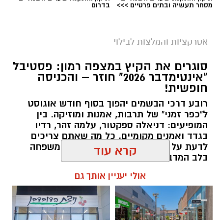
מסחר תעשיה ובתים פרטיים >>>
בדרום
השמיים ולגלות עולם שלם של כוכבים, כוכבי לכת,
ערפיליות וסיפורי חלל.
אטרקציות והמלצות לבילוי
מטר הפרסאידים, מתרחש כתוצאה ממפגש כדור
הארץ עם השובל של כוכב השביט סוויפט-טאטל,
סוגרים את הקיץ במצפה רמון: פסטיבל
"אינטימדבר 2026" חוזר – והכניסה
הוא נחשב כמטר גדול במיוחד שבו ניתן לראות
חופשית!
מטאורים רבים בלי שימוש באמצעי ראייה. בשיא
המטר, קצב המטאורים הנראים מגיע ל-80 עד 100
רובע דרכי הבשמים יהפוך בסוף חודש אוגוסט
ל"כפר זמני" של תרבות, אמנות ומוזיקה. בין
מטאורים בשעה.
המופיעים: דניאלה ספקטור, עלמה זהר, רדיו
בגדד ואמנים מקומיים. כל מה שאתם צריכים
לדעת על סוף שבוע של חוויות לכל המשפחה
בלב המדבר.
קרא עוד
להאזנה לתוכן:
אולי יעניין אותך גם