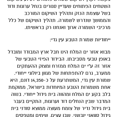
השטחים הפתוחים שעדיין סגורים בנחל ערוגות ודוד
בשל עוצמת הנזק ותהליך השיקום המורכב
והממושך שנדרש לשמורה. תהליך השיקום של כלל
מרכיבי השמורה ארוך ואנחנו רק בראשיתו.
ייחודיות שמורת הטבע עין גדי:
מבוא אזור ים המלח הינו חבל ארץ המבודד ומובדל
באופן טבעי מסביבתו. הבידוד הפיזי הטבעי של
אזור זה ע"י ים המלח ממזרח ומצוק ההעתקים
ממערב, גרם להתפתחות של מגוון ביולוגי ייחודי.
שמורת עין גדי, המשתרעת על כ-14,350 דונם, היא
אחת משמורות הטבע המיוחדות בישראל, ממוקמת
בלב בקע ים המלח ומהווה בית גידול ייחודי. בנווה
המדבר שבין הנחלים דוד וערוגות, התקיים בעבר
בית גידול נדיר של צומח מעוצה ממוצא סודני בית
גידול סוואני יובשני, שבו עצים, שיחים ומטפסים