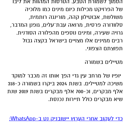
הסמוך לשמורת הטבע. הטרסות המהוות את ליבו
של הפרויקט מכילות כיום מינים כמו מלוכיה
משולשת, אבוטילון קהה, מורינגה רותמית,
סלוודורה פרסית, מרואה עבת־עלים, גופנן המדבר,
גרויה שעירה, ומינים נוספים מהפלורה הסודנית.
רבים ממינים אלו מצויים בישראל בקצה גבול
תפוצתם הצפוני.
מטיילים בשמורה
יופיו של מרחב עין גדי הפך אותו זה מכבר למוקד
משיכה למטיילים. בשנת 2024 ביקרו בשמורה כ-318
אלף מבקרים, וכ-700 אלף מבקרים בשנת 2019 שנת
שיא מבקרים כולל תיירות נכנסת.
‏כדי לעקוב אחרי הערוץ יישובניק נט ב-WhatsApp:‏‏‏