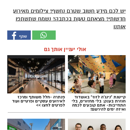
יש לכם מידע חשוב שטרם נחשף? צילומים מאירוע
חדשותי? מצאתם טעות בכתבה? נשמח שתשתפו
אותנו
אולי יעניין אותך גם
קייטנת "נינג'ה לזוז" באשדוד
פנתרה -חלל משותף ומרכז
חוזרת בענק: בלי מחזורים, בלי
לאירועים עסקיים ופרטיים ועוד
התחייבות- אתם קובעים לכמה
לפרטים לחצו >>
ואיזה ימים להירשם!