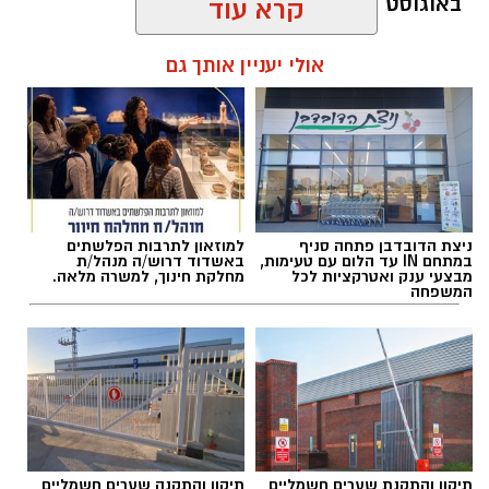
באוגוסט 2026.
קרא עוד
להאזנה לתוכן:
אולי יעניין אותך גם
אלדה נתנאל / 12:26 28.07.26
ניצת הדובדבן פתחה סניף
למוזאון לתרבות הפלשתים
במתחם IN עד הלום עם טעימות,
באשדוד דרוש/ה מנהל/ת
מבצעי ענק ואטרקציות לכל
מחלקת חינוך, למשרה מלאה.
המשפחה
תגים:
מטר המטאורים
כשהשמש שוקעת והשמיים מתכסים באלפי כוכבים,
הטבע מציג את אחד המופעים המרהיבים של
השנה - מטר הפרסאידים. זו ההזדמנות לעצור
תיקון והתקנת שערים חשמליים
תיקון והתקנה שערים חשמליים
לרגע, להתרחק מאורות העיר, להרים את המבט אל