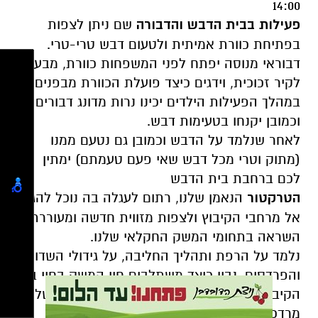
14:00
פעילות בבית הדבש והדבורה
שם ניתן לצפות
בפתיחת כוורת אמיתית ולטעום דבש טרי-טרי.
דבוראי מנוסה יפתח לפני המשפחות כוורת, מבעד
לקיר זכוכית, וידגים כיצד פועלת הכוורת מבפנים.
במהלך הפעילות הילדים יכינו נרות מדונג דבורים
וכמובן יקנחו בטעימות דבש.
לאחר שנלמד על הדבש וכמובן גם נטעם ממנו
(מתוק וטרי מכל דבש שאי פעם טעמתם) ימתין
לכם ברחבת בית הדבש
הטרקטור
הנאמן שלנו, רתום לעגלה בה נוכל להגיע
אל מרחבי הקיבוץ ולצפות מזווית חדשה ומעוררת
השראה בתחומי המשק החקלאי שלנו.
נלמד על הרפת ותהליך החליבה, על גידולי השדות
והפרדסים, נבין כיצד משתלבים חיי המשק בחיי בני
הקיבוץ ונלמד דרך התחנות הללו את סיפורה של יד
מרדכי.