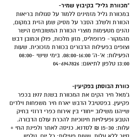
"מכוורת גליל" בקיבוץ שמיר-
במכוורת גליל מזמינים ללמוד על סגולות בריאות
הכוורת ולשלב הסבר על מסיק שמן הזית במקום,
נהנים מטעימות מוצרי הכוורת המשובחים הישר
מהמקור- פרופוליס, מזון מלכות, פולן וכמובן דבש
וצופים בפעילות הדבורים בכוורת מזכוכית. שעות
הפעילות: א'-ה' 08:00-16:00. בימי שישי 08:00-
13:00 טלפון לתיאום: 04-6947826
כוורת הבוסתן בפקיעין-
ג'מאל חיר הקים את המכוורת בשנת 1977 בכפר
פקיעין. בפסטיבל הדבש יארח חיר משפחות וילדים
שייהנו משילוב ייחודי בין אירוח כפרי דרוזי בחיק
הטבע ופעילויות חינוכיות להכרת עולם הדבורה.
עלות: 15-30 ₪ לסדנא. כניסה לאתר ולפינת החי +
סיור ללא עלות. שעות פעילות: כל יום. טלפון