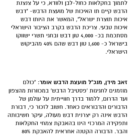
לתמוך בחקלאות כחול-לבן ולוודא, כי על צנצנת
הדבש קיים תו האיכות של מועצת הדבש- "דבש
איכות תוצרת ישראל", המאשר את היותו דבש
איכות טבעי. צריכת הדבש בקרב הציבור הישראלי
מסתכמת בכ- 4,000 טון דבש ובחגי תשרי ישווקו
בישראל כ- 1,600 טון דבש שהם 40% מהביקוש
הישראלי.
זאב מידן, מנכ"ל מועצת הדבש אומר
: "כולם
מוזמנים לחגיגות 'פסטיבל הדבש' במכוורות מהצפון
ועד הדרום, ללמוד בדרך חווייתית על עולמן של
הדבורים והדבוראים כאחד. חשוב לזכור כי, דבורת
הדבש אינה רק יצרנית דבש מעולה, עיקר חשיבותה
ותפקידה המרכזי הינו בהאבקת צמחי החקלאות
והבר. הדבורה הקטנה אחראית להאבקת 80%