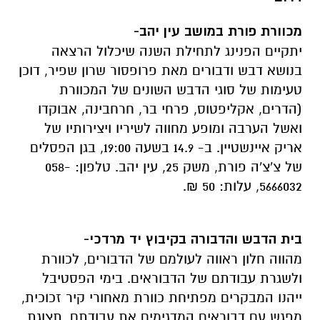
מכוורת פורת במושב עין יהב-
יתקיים הפנינג לתחילת השנה שיכלול הרצאה
בנושא דבש ודבורים מאת פרופסור שרון שפיר, דוכן
טעימות של סוגי הדבש השונים של המכוורת
(הדרים, אקליפטוס, פרחי בר, חרחבינה, אבוקדו
ואשל הערבה ומופע מחווה לשיריו ויצירותיו של
אריק איינשטיין. ב- 14.9 בשעה 19:00, בגן הפסלים
של צ'צ'ה פורת, משק 25, עין יהב. טלפון: 058-
5666032, עלות: 50 ₪.
בית הדבש והדבורה בקיבוץ יד מרדכי-
מהווה חלון ראווה לעולמם של הדבורים, לכוורת
ולשגרת עבודתם של הדבוראים. בימי הפסטיבל
ייהנו המבקרים מפתיחת כוורת מאחורי קיר זכוכית,
מפגש עם דבוראים המדגימים את עבודתם, תצוגת