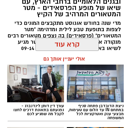
ובגנים הלאומיים ברחבי הארץ, עם
שיאו של מופע הפרסאידים - מטר
המטאורים המרהיב של הקיץ
סיורי משפחות- צילום מיקה וולוב, אקואושן
מדי שנה בחודש אוגוסט מתקבצים המונים כדי
במהלך הפעילות יכירו המשתתפים את הטבע
לצפות בתופעת טבע לילית ומדהימה "מטר
הייחודי של אזור שפך נחל אלכסנדר, את בעלי
המטאורים" (פרסאידים) בה נצפים מטאורים רבים
החיים והצמחים המאפיינים אותו ואת המערכת
מנקודה אחת בשמי הלילה. השנה המטר מגיע
לשיאו באמצע אוגוסט בין התאריכים 09-14
האקולוגית המקומית. בהמשך יגיעו למרכז החינוך
באוגוסט 2026.
קרא עוד
הימי "מגלים" של אקואושן, שם יוכלו להתבונן בדגם
חי של חוף סלעי בישראל ולהכיר מקרוב את בעלי
להאזנה לתוכן:
אולי יעניין אותך גם
החיים הימיים החיים בו. במהלך הסיור ייחשפו גם
לאתגרים המשפיעים על הסביבה הימית, ובהם
פסולת ובעיקר פלסטיק, וילמדו באופן חווייתי כיצד
ניתן לשמור על הים ולסייע בהגנה עליו.
אלדה נתנאל / 12:26 28.07.26
מועדי הסיורים:
24 באוגוסט, יום שני, בשעות 9:00-12:00 הורים
ניצת הדובדבן פתחה סניף
עורך דין דותן לינדנברג -
במתחם IN עד הלום עם טעימות,
נפגעתם בתאונת דרכים לחצו
וילדים
מבצעי ענק ואטרקציות לכל
לקבל מה שמגיע לכם