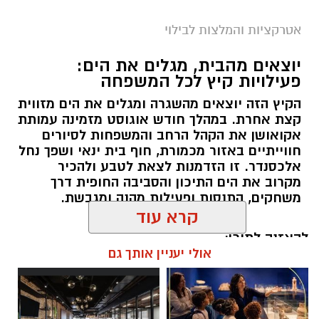
אטרקציות והמלצות לבילוי
יוצאים מהבית, מגלים את הים:
פעילויות קיץ לכל המשפחה
הקיץ הזה יוצאים מהשגרה ומגלים את הים מזווית
קצת אחרת. במהלך חודש אוגוסט מזמינה עמותת
אקואושן את הקהל הרחב והמשפחות לסיורים
חווייתיים באזור מכמורת, חוף בית ינאי ושפך נחל
אלכסנדר. זו הזדמנות לצאת לטבע ולהכיר
מקרוב את הים התיכון והסביבה החופית דרך
משחקים, התנסות ופעילות מהנה ומגבשת.
קרא עוד
להאזנה לתוכן:
אולי יעניין אותך גם
אלדה נתנאל / 09:24 07.08.26