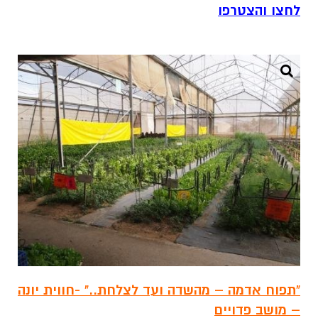
לחצו והצטרפו
"תפוח אדמה – מהשדה ועד לצלחת.." -חווית יונה
– מושב פדויים