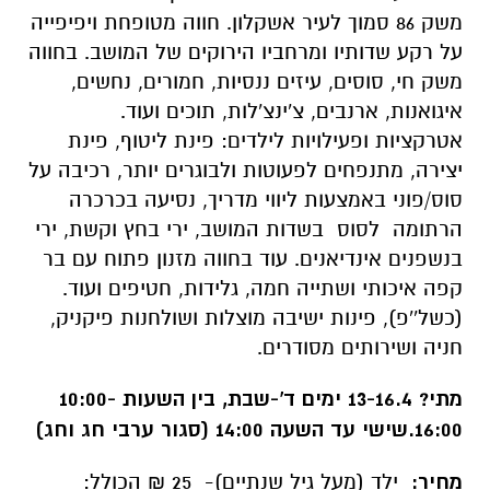
משק 86 סמוך לעיר אשקלון. חווה מטופחת ויפיפייה
על רקע שדותיו ומרחביו הירוקים של המושב. בחווה
משק חי, סוסים, עיזים ננסיות, חמורים, נחשים,
איגואנות, ארנבים, צ'ינצ'לות, תוכים ועוד.
אטרקציות ופעילויות לילדים: פינת ליטוף, פינת
יצירה, מתנפחים לפעוטות ולבוגרים יותר, רכיבה על
סוס/פוני באמצעות ליווי מדריך, נסיעה בכרכרה
הרתומה לסוס בשדות המושב, ירי בחץ וקשת, ירי
בנשפנים אינדיאנים. עוד בחווה מזנון פתוח עם בר
קפה איכותי ושתייה חמה, גלידות, חטיפים ועוד.
(כשל''פ), פינות ישיבה מוצלות ושולחנות פיקניק,
חניה ושירותים מסודרים.
מתי?
13-16.4 ימים ד'-שבת, בין השעות 10:00-
16:00.שישי עד השעה 14:00 (סגור ערבי חג וחג)
מחיר:
ילד (מעל גיל שנתיים)- 25 ₪ הכולל: