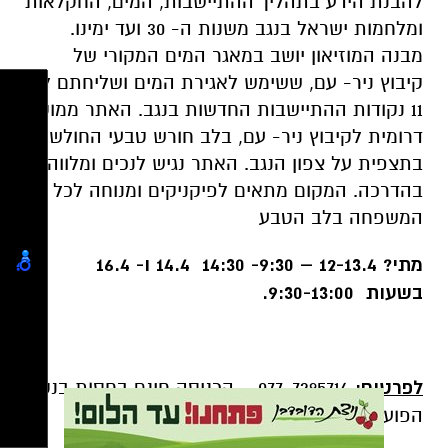
להבנת הידע בתהליך ההתיישבות, המים, החקלאות
ומלחמות ישראל בנגב משנות ה- 30 ועד ימינו.
מבנה המוזיאון יושב במאגר המים המקורי של
קיבוץ ניר- עם, ששימש לאגירת המים ושליחתם ל-
11 נקודות ההתיישבות החדשות בנגב. האתר ממוקם
דרומית לקיבוץ ניר- עם, בלב חורש טבעי החולש
בתצפית על צפון הנגב. האתר נגיש לנכים ומלווה
בהדרכה. המקום מתאים לפיקניקים ומנוחה לכל
המשפחה בלב הטבע
מתי? 12-13.4 – 9:30- 14:30 14.4 ו- 16.4
בשעות 9:30-13:00.
לפרטים:
077-7295714-- הכניסה חינם בחסות בנק
הפועלים.