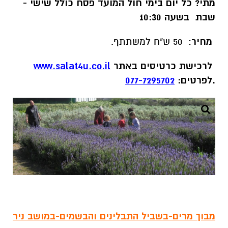
מתי?
כל יום בימי חול המועד פסח כולל שישי -
שבת בשעה 10:30
מחיר
: 50 ש"ח למשתתף.
לרכישת כרטיסים באתר
www.salat4u.co.il
.לפרטים:
077-7295702
מבוך מרים-בשביל התבלינים והבשמים-במושב ניר