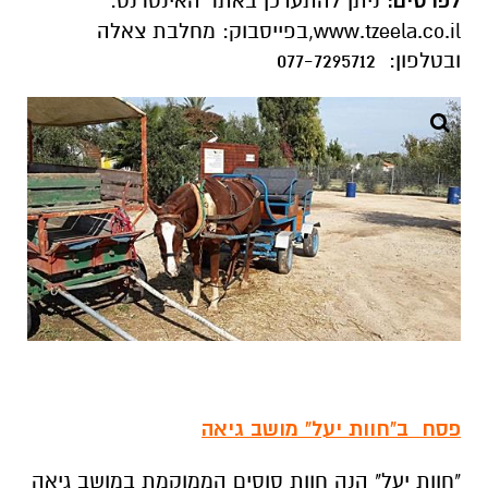
לפרטים:
ניתן להתעדכן באתר האינטרנט:
www.tzeela.co.il,בפייסבוק: מחלבת צאלה
ובטלפון: 077-7295712
פסח ב"חוות יעל" מושב גיאה
"חוות יעל" הנה חוות סוסים הממוקמת במושב גיאה