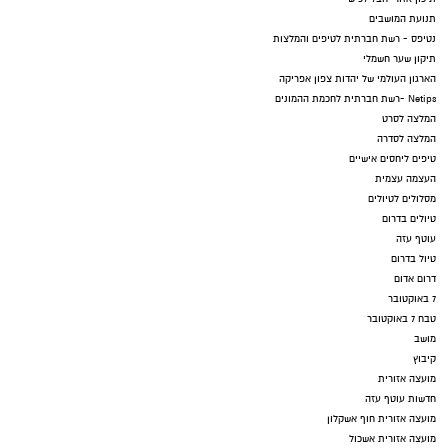
תנועת המושבים
נטיפס - רשת חברתית לטיפים והמלצות
תיקון שער חשמלי
הארגון העולמי של יהדות צפון אפריקה
Netips -רשת חברתית לחכמת ההמונים
המלצה לסרט
המלצה לסדרה
טיפים ליחסים אישיים
העצמה עצמית
מסלולים לטיולים
טיולים בדרום
עוטף עזה
טיול בדרום
דרום אדום
7 באוקטובר
טבח 7 באוקטובר
מושב
קיבוץ
מועצה אזורית
חדשות עוטף עזה
מועצה אזורית חוף אשקלון
מועצה אזורית אשכול