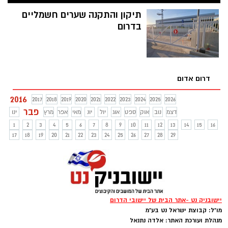
תיקון והתקנה שערים חשמליים
בדרום
דרום אדום
2016
2017
2018
2019
2020
2021
2022
2023
2024
2025
2026
פבר
דצמ
נוב
אוק
ספט
אוג
יול
יונ
מאי
אפר
מרץ
ינו
1
2
3
4
5
6
7
8
9
10
11
12
13
14
15
16
17
18
19
20
21
22
23
24
25
26
27
28
29
יישובניק נט -אתר הבית של יישובי הדרום
מו"ל: קבוצת ישראל נט בע"מ
מנהלת ועורכת האתר: אלדה נתנאל