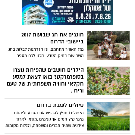
חוגגים את חג שבועות 2017
ביישובי הדרום
מזג האוויר מתחמם, וזו הזדמנות לבלות בחג
השבועות בחיק הטבע. הכנו לכם מספר
המלצות לאטרקציות ובילויים ביישובי הדרום:
ביקור במחלבות בוטיק , קניית גבינות, טיולים
הילדים חושבים שהפירות נוצרו
בשבילים ושדות, פינות ליטוף, חוות סוסים
בסופרמרקט? בואו לצאת למסע
,שוק ססגוני, כוורות דבורים, יצירה סדנאות
חקלאי וחוויה משפחתית של טעם
ועוד. לכם נשאר רק לבחור היכן לבלות. חג
וריח .
שמח
צפון הנגב והשפלה ידועים ומוכרים בפעילות
טיולים לשבת בדרום
חקלאית עשירה, במרבית יישובי הדרום,
פרנסתם של התושבים מבוססת על חקלאות.
מי שליבו חפץ להרגיש את הטבע וליהנות
לאור השינויים הרבים בתחום התוצרת
מימי קיץ חמים אך נעימים ,מוזמן לארוז
החקלאית בישראל אשר הולכת ודועכת
צידנית שתיה חברים ומשפחה, ולגלות מקומות
והחקלאות הופכת לייבוא תוצרת מחו"ל, נולד
נפלאים בין יישובי הדרום.