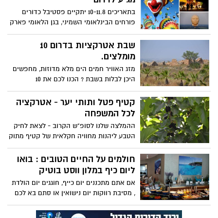
בתאריכים 10-11.8 יתקיים פסטיבל כדורים
פורחים הבינלאומי השמיני, בגן הלאומי פארק
הבשור (מ.א אשכול).במהלך ימי הפסטיבל,
כ-16 כדורים פורחים מרהיבים וייחודיים יכסו
שבת אטרקציות בדרום 10
את השמיים של צפון הנגב.
מומלצים.
מזג האוויר חמים הים מלא מדוזות, מחפשים
היכן לבלות בשבת ? הכנו לכם את 10
המומלצים בסביבה לכם נשאר רק לבחור.
קטיף פטל ותותי יער - אטרקציה
לכל המשפחה
ההמלצה שלנו לסופ"ש הקרוב - לצאת לחיק
הטבע ליהנות מחוויה חקלאית של קטיף מתוק
מתוק.
חולמים על החיים הטובים : בואו
ליום כיף במלון ווסט בוטיק
אם אתם מתכננים יום כייף, חוגגים יום הולדת
, מסיבת רווקות יום נישואין או סתם בא לכם
לעצור רגע את השגרה, מלון בוטיק ווסט
אשדוד, מביא את הלייף סטייל אליכם.