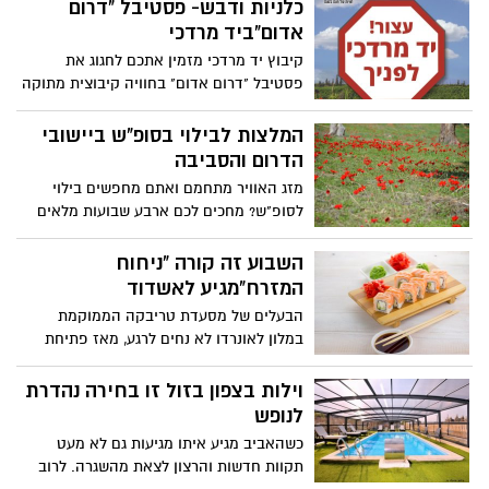
כלניות ודבש- פסטיבל "דרום
אדום"ביד מרדכי
קיבוץ יד מרדכי מזמין אתכם לחגוג את
פסטיבל "דרום אדום" בחוויה קיבוצית מתוקה
לכול המשפחה. במסגרת הפסטיבל יוכלו
המבקרים ליהנות בכל שישבת מביקור בבית
המלצות לבילוי בסופ"ש ביישובי
הדבש, פתיחת כוורת וטעימת דבש, יצירת נר
הדרום והסביבה
מדונג וחוויה קיבוצית אמתית. לאחר הביקור
מזג האוויר מתחמם ואתם מחפשים בילוי
בקיבוץ, יוכלו המבקרים לבקר בשמורת
לסופ"ש? מחכים לכם ארבע שבועות מלאים
כרמייה הסמוכה, שם יש ריכוז של פריחת
בפעילויות החל משישי שבת הקרובים, עשרות
כלניות.
פעילויות, סיורים, שווקים, אטרקציות לכל
השבוע זה קורה "ניחוח
המשפחה וגולת הכותרת פריחה מרהיבה של
המזרח"מגיע לאשדוד
כלניות והכל קרוב לבית.
הבעלים של מסעדת טריבקה הממוקמת
במלון לאונרדו לא נחים לרגע, מאז פתיחת
המסעדה הם מביאים רעיונות ייחודים טעמים
ושלל הפתעות למי שמחפש ליהנות מארוחה
וילות בצפון בזול זו בחירה נהדרת
ויותר.
לנופש
כשהאביב מגיע איתו מגיעות גם לא מעט
תקוות חדשות והרצון לצאת מהשגרה. לרוב