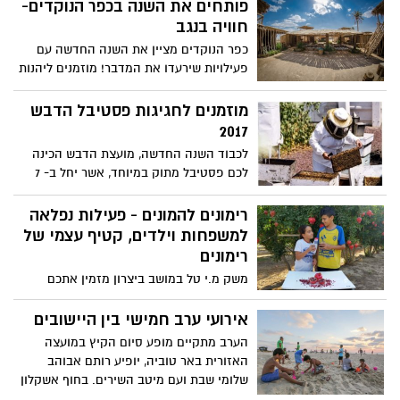
פותחים את השנה בכפר הנוקדים-
חוויה בנגב
כפר הנוקדים מציין את השנה החדשה עם
פעילויות שירעדו את המדבר! מוזמנים ליהנות
ממגוון פעילויות חווייתיות לאורחי הכפר,
בינהם : מעגל מתופפים ושופרות∙ סיור
מוזמנים לחגיגות פסטיבל הדבש
בעקבות החצב∙ טיולי אופניים ∙ טיולי גמלים
2017
ועוד.
לכבוד השנה החדשה, מועצת הדבש הכינה
לכם פסטיבל מתוק במיוחד, אשר יחל ב- 7
בספטמבר ויימשך עד 23 בספטמבר, במרכזי
המבקרים במכוורות ברחבי הארץ עם
רימונים להמונים - פעילות נפלאה
פעילויות מרתקות להכרת עולם הדבורה
למשפחות וילדים, קטיף עצמי של
והדבש.
רימונים
משק מ.י טל במושב ביצרון מזמין אתכם
לקטיף אדום וטעים במיוחד ,והפעם תוכלו
לקטוף את המלך בעל הכתר - הרימון. חוויה
אירועי ערב חמישי בין היישובים
חקלאית מהנה ומפנקת.
הערב מתקיים מופע סיום הקיץ במועצה
האזורית באר טוביה, יופיע רותם אבוהב
שלומי שבת ועם מיטב השירים. בחוף אשקלון
ממשיכים את מסורת ימי חמישי ומזמינים