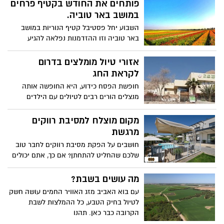
פותחים את החודש בקטיף פרחים
במושב באר טוביה.
השבוע יחל פסטיבל קטיף הנוריות במושב
באר טוביה וזו ההזדמנות נפלאה להגיע
לקטיף ססגוני ומיוחד ולקטוף פרחים לשולחן
החג המסורתי ישר מהאדמה, אטרקציה
אזורי טיול מומלצים בדרום
פתוחה לכל המשפחה אדום, לבן, ורוד, צהוב,
לקראת החג
כתום קוטפים ונהנים משלל של צבעים
חופשת הפסח כידוע, היא החופשה אותה
מרהיבים.
מנצלים הורים רבים לטיולים עם הילדים
ברחבי הארץ. בזמן שהילדים נמצאים בבית
במשך למעלה משבועיים, גם הורים רבים
מקום מוצלח למסיבת רווקים
מוצאים את עצמם בחופשה מהעבודה או
מרגשת
שהם מבקשים חופשה בשביל לבלות עם
חושבים על הפקת מסיבת רווקים לחבר טוב
ילדיהם, לפני שהם יחזרו לגן ולבית הספר.
שלכם שהחליט להתחתן? אם כך, אתם יכולים
להיות בטוחים שהוא מצפה שתעשו לו אירוע
כזה. כל אדם שמתחתן רוצה לחגוג עם
מה עושים בשבת?
החברים הכי טובים שלו ולהפיק מסיבת
עם בוא האביב מזג האוויר החמים עושה חשק
רווקים זה לא עניין של מה בכך.
לטיול בחיק הטבע, כל ההמלצות לשבת
הקרובה כבר כאן. תהנו