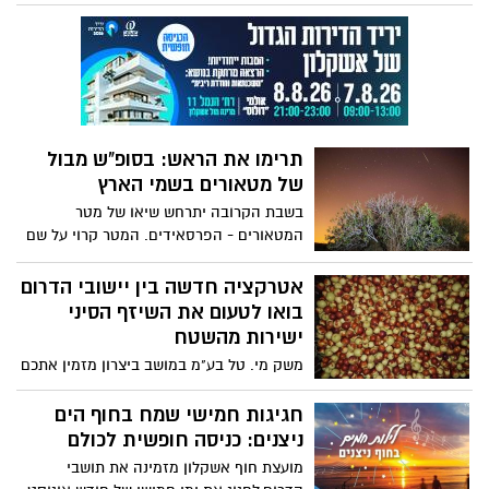
אתכם להיכנס באופן חופשי לערב עם
פעילויות רבות . תהנו
תרימו את הראש: בסופ"ש מבול
של מטאורים בשמי הארץ
בשבת הקרובה יתרחש שיאו של מטר
המטאורים - הפרסאידים. המטר קרוי על שם
קבוצת פרסאוס, והוא אחד המטרים
הפופולריים ביותר, הן בזכות הקצב העשיר
אטרקציה חדשה בין יישובי הדרום
מאוד שלו (בלילות אופטימליים צפויים קרוב
בואו לטעום את השיזף הסיני
לכמה עשרות מטאורים בשעה) הן בזכות
ישירות מהשטח
התרחשותו בערבי הקיץ הנעימים. השנה יחול
משק מי. טל בע"מ במושב ביצרון מזמין אתכם
שיאו של המטר בצהרי יום שבת, מה שאומר
להכיר טעמים חדשים , במשק מי.טל מגדלים
שהשיא לא ייראה בישראל, אם כי צפוי שיא
בכל עונה בשנה, מגוון פירות עשיר ומפנק,
חגיגות חמישי שמח בחוף הים
משני כנראה בלילה שבין שבת לראשון
לעיתים נערך קטיף בשטח, אך הפעם המקרה
ניצנים: כניסה חופשית לכולם
שונה , השיזף הסיני קוצני ולכן נקטף ונמכר
מועצת חוף אשקלון מזמינה את תושבי
ישירות מהארגז וזו הזדמנות להכיר לחיך טעם