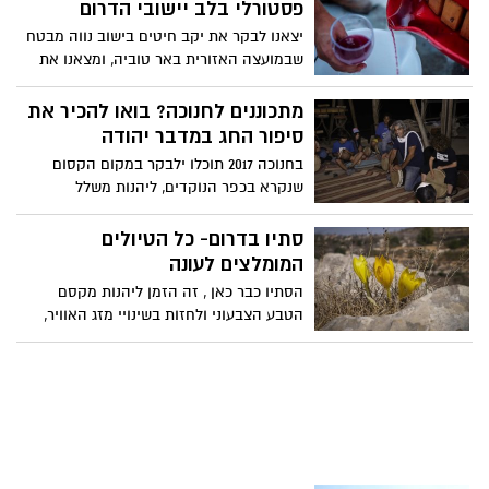
קטיף, ניווט בחיק הטבע ועוד רק תבחרו ותהנו
פסטורלי בלב יישובי הדרום
יצאנו לבקר את יקב חיטים בישוב נווה מבטח
שבמועצה האזורית באר טוביה, ומצאנו את
הסיבה לצאת מהשגרה וליהנות מטעמו
המשובח של היין. מה תמצאו שם? מרכז
מתכוננים לחנוכה? בואו להכיר את
מבקרים מפנק , עם חלון זכוכית שמשקיף על
סיפור החג במדבר יהודה
מרחבי הכרם , יין בוטיק משובח שזכה
בחנוכה 2017 תוכלו ילבקר במקום הקסום
בפרסים , הרצאה מרתקת וטעימות מפנקות .
שנקרא בכפר הנוקדים, ליהנות משלל
פעילויות מיוחדות לחג ולצאת למסע משפחות
העוסק בקשר שבין מדבר יהודה וסיפור
סתיו בדרום- כל הטיולים
החנוכה
המומלצים לעונה
הסתיו כבר כאן , זה הזמן ליהנות מקסם
הטבע הצבעוני ולחזות בשינויי מזג האוויר,
לפניכם מספר מקומות מומלצים לבילויי
בטבע, שהכי מתאימים לעונה