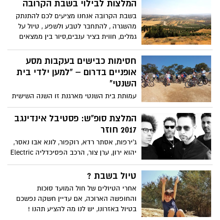
המלצות לבילוי בשבת הקרובה
בשבת הקרובה אנחנו מציעים לכם להתנתק
מהשגרה , להתחבר לטבע ולשפע , טיול על
גמלים, חווית בציר ענבים,סיור בין ממצאים
ארכיאולוגיים מרתקים לצד נופים מרהיבים,
תבחרו ותהנו
חסימות כבישים בעקבות מסע
אופניים בדרום – "למען ילדי בית
השנטי"
עמותת בית השנטי מארגנת זו השנה השישית
את מסע האופניים למען ילדי בית השנטי.
מסע האופניים הינו לפי המסלול הבא ויכלול
המלצת סופ"ש: פסטיבל אינדינגב
סגירת כבישים בין יישובי הדרום
2017 חוזר
ג'ירפות, אסתר רדא, רוקפור, לונא אבו נאסר,
יהוא ירון, ערן צור, הרכב הפסיכדליה Electric
Eye מנורבגיה ועוד שלל אמנים והרכבים
יופיעו בפסטיבל אינדינגב ה-11שיתקיים ב19-21
טיול בשבת ?
באוקטובר במועצה האזורית אשכול
אחרי הטיולים של חול המועד סוכות
והחופשה הארוכה, אם עדיין חשקה נפשכם
בטיול באזרונו, יש לנו מה להציע תהנו !