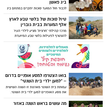
ביג פאשן
לכבוד חול המועד סוכות יתקיים במתחם ביג
פאשן אשדוד , פסטיבל בירה , מדובר
בפסטיבל עם מחיר הבירה הכי נמוך בארץ .
טיול סוכות של בלשי טבע לארץ
אלף המערות בבית גוברין
מרכז קהילתי 'חרצית' מציע לילדי העיר
להצטרף לפעילות בלשי טבע המיועדת
לתלמידי כיתות ד'-ה' ומופעלת ע"י חוגי
הסיירות של הקק"ל ע"ש אורי מימון. הפעילות
מתקיימת בחופשות החגים במתכונת של יום
טיול באזור אשדוד, והיא מועברת ע"י מדריכי
חוגי הסיירות
בואו הצטרפו למסע אופניים בדרום
– "למען ילדי בית השנטי"
עמותת בית השנטי מארגנת זו השנה השישית
את מסע האופניים למען ילדי בית השנטי.
מסע האופניים הינו לפי המסלול הבא ויכלול
סגירת כבישים. להלן הפירוט:
מה עושים בראש השנה באזור