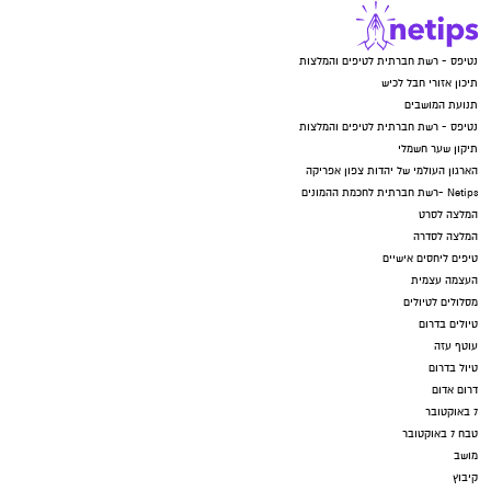
נטיפס - רשת חברתית לטיפים והמלצות
תיכון אזורי חבל לכיש
תנועת המושבים
נטיפס - רשת חברתית לטיפים והמלצות
תיקון שער חשמלי
הארגון העולמי של יהדות צפון אפריקה
Netips -רשת חברתית לחכמת ההמונים
המלצה לסרט
המלצה לסדרה
טיפים ליחסים אישיים
העצמה עצמית
מסלולים לטיולים
טיולים בדרום
עוטף עזה
טיול בדרום
דרום אדום
7 באוקטובר
טבח 7 באוקטובר
מושב
קיבוץ