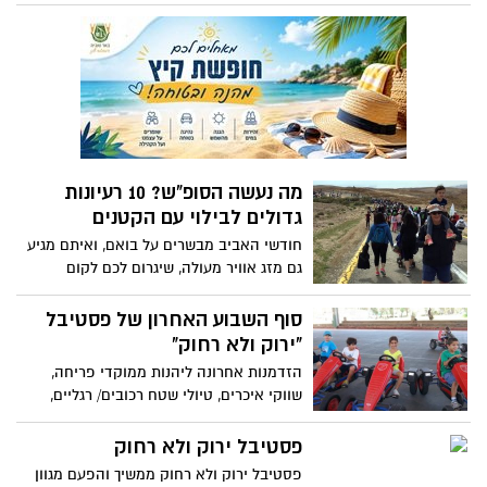
מה נעשה הסופ"ש? 10 רעיונות
גדולים לבילוי עם הקטנים
חודשי האביב מבשרים על בואם, ואיתם מגיע
גם מזג אוויר מעולה, שיגרום לכם לקום
מהספה, לארוז את עצמכם ואת הילדים-
ולצאת לטייל. איפה לטייל? ריכזנו עבורכם
סוף השבוע האחרון של פסטיבל
עשרה מקומות בילוי להורים וילדים בכתבה
"ירוק ולא רחוק"
הבאה.
הזדמנות אחרונה ליהנות ממוקדי פריחה,
שווקי איכרים, טיולי שטח רכובים/ רגליים,
סיורים מודרכים בחוות, סדנאות, ביקורים
בתצפיות נוף ואתרי מורשת, משתלות ומשקים,
פסטיבל ירוק ולא רחוק
אכלו במוקדי הקולינריה השונים וטיילו בטבע
פסטיבל ירוק ולא רחוק ממשיך והפעם מגוון
הירוק והפורח בכל האזור.