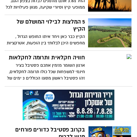
החל מ3.8 אתם מוזמנים לבלות בצפון הנגב
משחקים וסדנאות יצירה חגיגה לילדים
ממופעי קיץ וסיורי שקיעה, מגוון פעילויות לכל
ולהורים הפעילות תתקיים בין התאריכים 6-
המשפחה, טיולי אופניים, סיורים חקלאיים
14/8 במשך שעות היום הכניסה חינם!
,מסעדות ואטרקציות ופעילויות באזור.
5 המלצות לבילוי המושלם של
הקיץ
הקיץ כבר כאן ויחד איתו החופש הגדול ,
מחפשים היכן לבלות? בין הופעות, אטרקציות
ופעילויות, מצאנו כמה מקומות, שבהחלט
יאפשרו לכם, לעבור את הקיץ בכייף. תבחרו
חוויה חקלאית ותרומה לחקלאות
מבין האפשרויות ותהפכו את הקיץ הזה
ארגון השומר מזמין אתכם פסטיבל בציר
לחוויה של ממש.
חינמי למשפחות שכל כולו תרומה לחקלאים,
זהו פסטיבל ראשון מסוגו הכוללים 3 ימים של
לינת שטח באוויר הפתוח והקריר של מצפה
רמון, התנדבות חווייתית בבציר ענבים עם
הזריחה (הפעילות מותאמת לילדים) שכל
כולה תרומה לחקלאים, פעילויות לילדים,
סיורים בחוות באזור וטיולים אל מול הנופים
הקסומים של אזור מצפה רמון. ובעיקר,
פעילות ערכית שמחברת את הילדים לאדמה
בקרוב פסטיבל כדורים פורחים
ולמקור שממנו גדלים ענבים.
מגיע לדרום