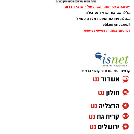
יישובניק נט -אתר הבית של יישובי הדרום
מו"ל: קבוצת ישראל נט בע"מ
מנהלת ועורכת האתר: אלדה נתנאל
elda@isnet.co.il
לפרסום באתר : 050-7870908
קבוצת התקשורת ומקומוני הרשת: