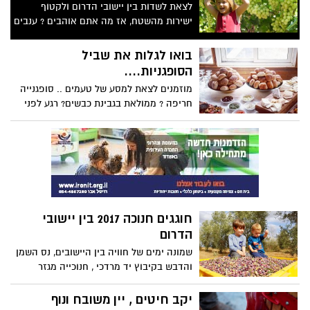
לצאת לשדות בין יישובי הדרום ולקטוף
ישירות מהשטח, אז מה אתם אוהבים ? ענבים
או תותים ?
בואו לגלות את שביל
הסופגניות....
מוזמנים לצאת למסע של טעמים .. סופגנייה
חריפה ? ממולאת בגבינת כבשים? רגע לפני
חנוכה, עמותת התיירות השקמה הבשור,
מציגה את "שביל הסופגניות",. את הסופגניות
יוכלו המטיילים באזור לטעום דרך מסלולים
מפתיעים, הטומנים בחובם מפגש מפתיע עם
אתרים קסומים ועם האנשים המיוחדים
שערבבו את הבלילה
חוגגים חנוכה 2017 בין יישובי
הדרום
שמונה ימים של חוויה בין היישובים, נס השמן
והדבש בקיבוץ יד מרדכי , חנוכייה מגזר
בשביל הסלט , סיורים לאור פנסים בין מבוכי
תבלינים , הפנינג משפחתי במרכז מורשת גוש
יקב חיטים , יין משובח ונוף