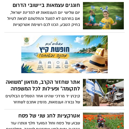
רעיון קסום, שבו החקלאים בחרו לאפשר
חוגגים עצמאות ביישובי הדרום
לאזרחים ליהנות מקטיף עצמי ומחוויה
יום שלישי יום העצמאות 69 למדינת ישראל,
חקלאית אותנטית בטבע.
אם בחרתם לא למנגל והחלטתם לצאת לטיול
בחיק הטבע, הכנו לכם רשימת אטרקציות
לבילוי ביישובי הדרום. חג עצמאות שמח.
אתר שחזור הקרב, מוזאון "משואה
לתקומה" ופעילות לכל המשפחה
קיבוץ יד מרדכי שהינו אחד הסמלים הבולטים
של גבורה ועצמאות, מזמין אתכם לשחזור
חוויתי של הקרב ההיסטורי מול צבא מצרים
במלחמת העצמאות, ולביקור במוזאון של
אטרקציות לחג שני של פסח
הקיבוץ.
שבוע של פסח וחול המועד חלף ונותרו עוד