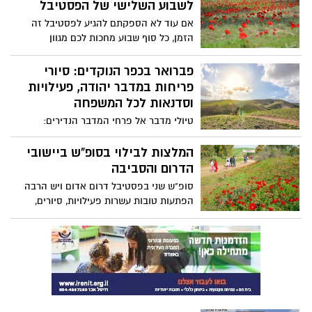
באורגניה ועוד..
לשבוע השלישי של הפסטיבל
אם עוד לא הספקתם להגיע לפסטיבל זה
הזמן, כל סוף שבוע מחכות לכם מגוון
אטרקציות בכל פינה ביישוב הדרום, ריכזנו
בכתבה את ההופעות ,המסלולים , אזורי
פברואר בכפר הנוקדים: סיורי
פריחה קבלת שבת ומירוץ כלניות תהנו!
פריחות במדבר יהודה, פעילויות
וסדנאות לכל המשפחה
טיולי מדבר אל פרחי המדבר הנדירים:
"ציפורני חתול", "חילמית", "זמזומית המדבר"
ועוד. מידי שבת בבוקר במהלך חודש פברואר
המלצות לבילוי בסופ"ש ביישובי
יתקיימו סיורים מודרכים לקהל הרחב אחר
הדרום והסביבה
הפרחים הנדירים במדבר דרך מסלולי טיול
סופ"ש שני בפסטיבל דרום אדום ויש הרבה
מרהיבים. במידה וירד גשם, יתקיים במקום
הפתעות טובות עשרות פעילויות, סיורים,
סיור שיטפונות בליווי מדריכים מקצועיים כדי
שווקים, אטרקציות לכל המשפחה ואפשר
לצפות במחזה המרהיב ובנחלים ובגבים
להגיד שכבר ניתן לראות כלניות והכל קרוב
המלאים כל שבת במהלך חודש פברואר,
לבית, רק תבחרו ותהנו.
יציאה ב 10:00 בבוקר מכפר הנוקדים.