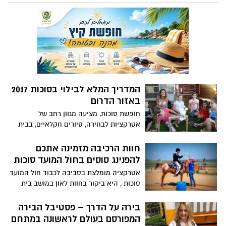
המדריך המלא לבילוי בסוכות 2017
באזור הדרום
חופשת סוכות, מציעה מגוון רחב של
אטרקציות לבחירה, סיורים חקלאיים, בבית
בד, בבוסתן פירות אקזוטיים, בחוות
הקקטוסים ,קטיף רימונים, ביקור בחוות
חוות הרכיבה מזמינה אתכם
החיות, טיולי אופניים, פעילויות ואטרקציות
להפנינג סוסים בחול המועד סוכות
משפחתיות והכל בין יישובי הדרום, צאו לבלות
אטרקציה מומלצת בסביבה לכבוד חול המועד
סוכות , היא ביקור בחוות לאון במושב בית
עזרא, החווה פתוחה לקהל הרחב עם מגוון
אטרקציות.
בירה על הדרך – פסטיבל הבירה
המפורסם בעולם לראשונה במתחם