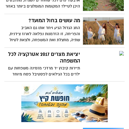
ארבעה ימים לפני שחוזרים לשגרה, מתלבטים
היכן לטייל? המקומות המומלצים ביותר באזור
הדרום
מה עושים בחול המועד?
החג הגדול הגיע ויחד אתו גם האביב
והפריחה, זו הזדמנות נפלאה לארוז צידנית,
שתיה, מחצלת ואת המשפחה, ולצאת לטיול
ביישובי הדרום והסביבה.
יציאת מצרים 2017 אטרקציה לכל
המשפחה
תיירות קיבוץ יד מרדכי מזמינה משפחות עם
ילדים בכל הגילאים לפסטיבל פסח מיוחד
וחוויתי שיתקיים בחול המועד .