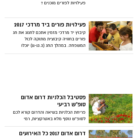
פעילויות לפורים מוכנים ?
פעילויות פורים ביד מרדכי 2017
קיבוץ יד מרדכי מזמין אתכם לחגוג את חג
פורים בחוויה קיבוצית מתוקה לכול
המשפחה. במהלך החג (11-13.3) יוכלו
המבקרים ליהנות מפתיחת כוורת וטעימת
דבש, יצירת נר מדונג, נסיעה בטרקטור וחוויה
קיבוצית אמתית. בנוסף, הפעילויות יכללו
פינת יצירה, בה יוכלו המשתתפים להכין
לעצמם מסכות פורים אישיות לפי טעמם.
פסטיבל הכלניות דרום אדום
סופ"ש רביעי
פריחת הכלניות בשיאה והדרום קורא לכם
לסופ"ש נוסף מלא באטרקציות, רמי
קליינשטיין וקרן פלס בהופעה מחשמלת, יריד
יוצרים ענק בצאלים ,מירוץ כלניות, סדנת שף
דרום אדום 2017 כל האירועים