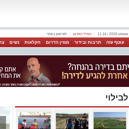
|
המייל האדום
|
לפרסום באתר
עוטף עזה
תרבות ובידור
מגזין הדרום
חקלאות
נשים
צר
בילוי