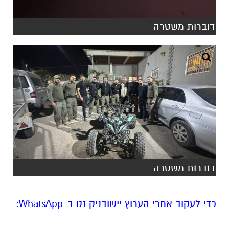
דוברות משטרה
דוברות משטרה
‏כדי לעקוב אחרי הערוץ יישובניק נט ב-WhatsApp:‏‏‏