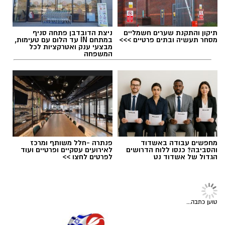
מערכת “חץ” מהווה את שכבת ההגנה העליונה של
אלדה נתנאל / 17:07 05.08.26
מערך ההגנה האווירית של ישראל, ומיועדת ליירוט
טילים בליסטיים מחוץ לאטמוספירה ובגובה רב.
מעת לעת מבוצעים ניסויים מבצעיים וטכנולוגיים
תיקון והתקנת שערים חשמליים
ניצת הדובדבן פתחה סניף
מסחר תעשיה ובתים פרטיים >>>
במתחם IN עד הלום עם טעימות,
במערכת, כחלק מהמשך פיתוחה ושיפור כשירותה.
מבצעי ענק ואטרקציות לכל
המשפחה
תגים:
כיתת כוננות
מחפשים עבודה באשדוד
פנתרה -חלל משותף ומרכז
והסביבה? כנסו ללוח הדרושים
לאירועים עסקיים ופרטיים ועוד
הגדול של אשדוד נט
לפרטים לחצו >>
טוען כתבה...