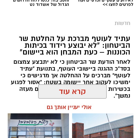
לאירועים עסקיים ופרטיים ועוד
והסביבה? כנסו ללוח הדרושים
לפרטים לחצו >>
הגדול של אשדוד נט
חדשות
עתיד לעוטף מברכת על החלטת שר
הביטחון: "לא יבוצע רידוד בכיתות
הכוננות – כעת המבחן הוא ביישום"
אילוסטרציה ניסוי בחץ
לאחר הודעת שר הביטחון כי לא יתבצע צמצום
משרד הביטחון, צה”ל והתעשייה האווירית ביצעו
בסד"כ ההגנה ביישובי העוטף, בתנועת "עתיד
לפני זמן קצר ניסוי מתוכנן מראש במערכת ההגנה
לעוטף" מברכים על ההחלטה אך מדגישים כי
האווירית “חץ”.
ימשיכו לעקוב אחר יישומה בשטח: "אסור לפגוע
בכשירות כיתות הכוננות כל עוד האיום מעזה
נמשך".
בהודעה קצרה שפרסם משרד הביטחון נמסר כי
קרא עוד
מדובר בניסוי שתוכנן מראש, וכי בשלב זה לא
יימסרו פרטים נוספים על מהלכו או על מטרותיו.
להאזנה לתוכן:
אולי יעניין אותך גם
במשרד הוסיפו כי פרטים נוספים צפויים להתפרסם
במהלך השעות הקרובות.