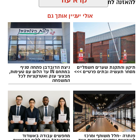
להאזנה לתוכן:
אולי יעניין אותך גם
עופר אשטוקר / 08:20 06.08.26
תיקון והתקנת שערים חשמליים
ניצת הדובדבן פתחה סניף
מסחר תעשיה ובתים פרטיים >>>
במתחם IN עד הלום עם טעימות,
מבצעי ענק ואטרקציות לכל
המשפחה
תגים:
ניסוי בטיל החץ
פנתרה -חלל משותף ומרכז
מחפשים עבודה באשדוד