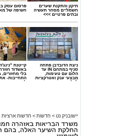
תיקון והתקנת שערים
פרסום עסק בא
חשמליים מסחר תעשיה
חשיפה של מאו
ובתים פרטיים >>>
ניצת הדובדבן פתחה
קייטנת "נינג'ה 
סניף במתחם IN עד
באשדוד חוזרת
הלום עם טעימות,
בלי מחזורים, ב
מבצעי ענק ואטרקציות
התחייבות- את
צילום: דוברות איחוד הצלה
לכל המשפחה
לכמה ואיזה ימ
להירשם!
לצומת עד הלום.
לזירה הוזעקו צוותי הרפואה של מד”א ואיח
נפגעים במצב קל. שניים מהפצועים פונו 
יישובניק נט
>
חדשות
>
חדשות ארציות
בבית החולים אסותא באשדוד, בעוד יתר הנ
משרד הבריאות באזהרה חמור
החלקת השיער האלה, בהם הת
בעקבות התאונה נרשמו עומסי תנועה באזו