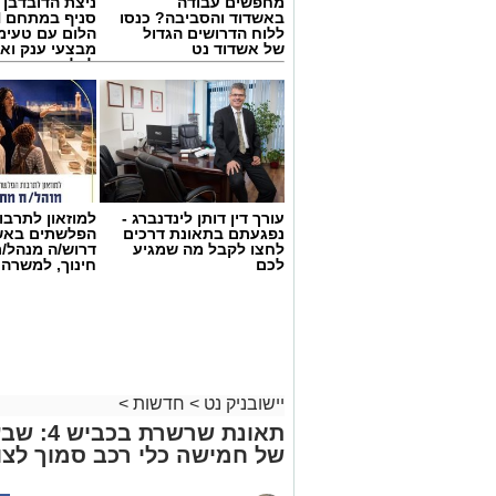
מחפשים עבודה
ניצת הדובדבן
באשדוד והסביבה? כנסו
ללוח הדרושים הגדול
הלום עם טעימ
של אשדוד נט
מבצעי ענק וא
לכל המשפחה
עורך דין דותן לינדנברג -
למוזאון לתרבו
נפגעתם בתאונת דרכים
הפלשתים באש
לחצו לקבל מה שמגיע
דרוש/ה מנהל/
לכם
חינוך, למשרה
יישובניק נט
>
חדשות
>
תאונת שר
של חמישה כלי רכב סמוך לצו