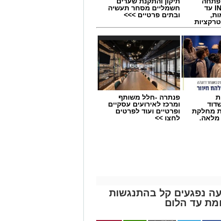
 פתחה
תיקון והתקנת שערים
סניף במתחם IN עד
חשמליים מסחר תעשיה
ות,
ובתים פרטיים >>>
טרקציות
ת
פנתרה -חלל משותף
דוד
ומרכז לאירועים עסקיים
ת מחלקת
ופרטיים ועוד לפרטים
 מלאה.
לחצו >>
שרת בכביש 4: שבעה נפגעים קל בהתנגשות
מת עד הלום