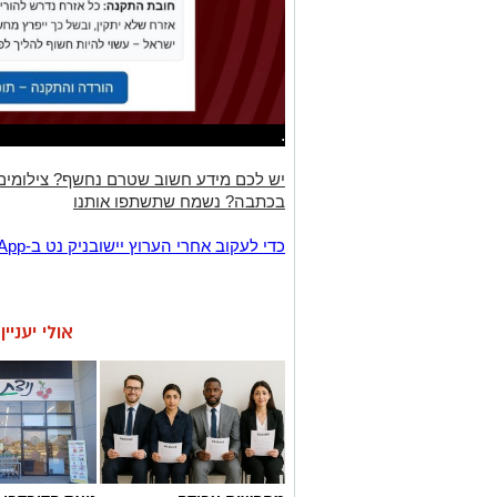
.
יש לכם מידע חשוב שטרם נחשף? צילומים
בכתבה? נשמח שתשתפו אותנו
‏כדי לעקוב אחרי הערוץ יישובניק נט ב-WhatsApp:‏‏‏
אולי יעניי