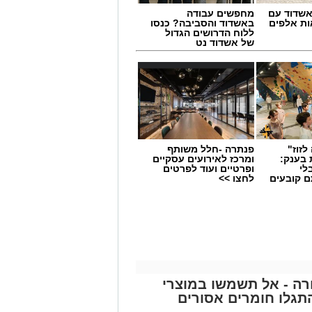
שדוד עם
מחפשים עבודה
ת אלפים
באשדוד והסביבה? כנסו
ללוח הדרושים הגדול
של אשדוד נט
לזוז"
פנתרה -חלל משותף
 בענק:
ומרכז לאירועים עסקיים
לי
ופרטיים ועוד לפרטים
ם קובעים
לחצו >>
ים
תאונת דרכים עם מעורבות חמישה כלי רכב אירעה היום בכביש 4 לכיוון דרום, סמוך
וד הצלה, שהעניקו טיפול רפואי לשבעה
באמבולנס של איחוד הצלה להמשך טיפול
פגעים טופלו במקום.
ה - אל תשמשו במוצרי
גלו חומרים אסורים
ר, והנהגים מתבקשים לנסוע בזהירות