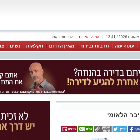
|
המייל האדום
|
לפרסום באתר
עוטף עזה
תרבות ובידור
מגזין הדרום
חקלאות
נשים
צר
בר הלאומי