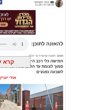
עופר אשטוקר
07.08.26 / 11:09
להאזנה לתוכן:
תגים:
תאונת שרשרת עד הלום
קרא ע
סמוך לצומת עד הלום. צוותי מד”א ואי
לשבעה נפגעים
אולי יעניי