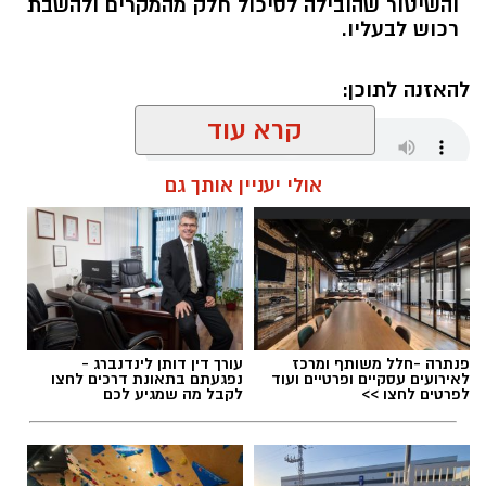
והשיטור שהובילה לסיכול חלק מהמקרים ולהשבת
רכוש לבעליו.
להאזנה לתוכן:
קרא עוד
אולי יעניין אותך גם
אלדה נתנאל / 18:01 08.08.26
פנתרה -חלל משותף ומרכז
עורך דין דותן לינדנברג -
תגים:
חבל לכיש
לאירועים עסקיים ופרטיים ועוד
נפגעתם בתאונת דרכים לחצו
לפרטים לחצו >>
לקבל מה שמגיע לכם
במהלך סוף השבוע אירעו שני ניסיונות לגניבה
מסחרית של ענבים באזור מושב לכיש. על פי
הדיווח, החשודים הגיעו ברכב ללא אורות, אך