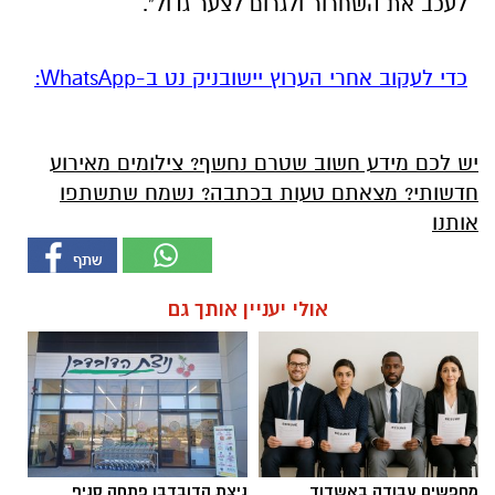
לעכב את השחרור ולגרום לצער גדול".
‏כדי לעקוב אחרי הערוץ יישובניק נט ב-WhatsApp:‏‏‏
יש לכם מידע חשוב שטרם נחשף? צילומים מאירוע
חדשותי? מצאתם טעות בכתבה? נשמח שתשתפו
אותנו
אולי יעניין אותך גם
מחפשים עבודה באשדוד
ניצת הדובדבן פתחה סניף