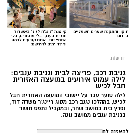
בעקבות אינדיקציה שהתקבלה הוזעק שומר
השדות למקום, והגנבים נמלטו לפני שהצליחו
להשלים את הגניבה.
תיקון והתקנה שערים חשמליים
קייטנת "נינג'ה לזוז" באשדוד
בדרום
חוזרת בענק: בלי מחזורים, בלי
התחייבות- אתם קובעים לכמה
ואיזה ימים להירשם!
חדשות
גניבת רכב, פריצה לבית וגניבת ענבים:
לילה עמוס אירועים במועצה האזורית
חבל לכיש
לילה סוער עבר על יישובי המועצה האזורית חבל
לכיש, במהלכו נגנב רכב מסוג ריינג'ר משדה דוד,
נפרץ בית במושב שחר, ובמקביל נתפס חשוד
בגניבת ענבים ממושב נוגה.
דוברות משטרה
להאזנה לתוכן: