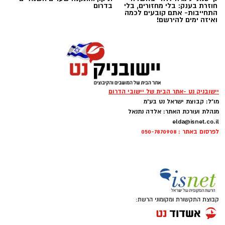
מגיעים משטחי יהודה ושומרון או מהפזורה.
חוזרת בענק: בלי מחזורים, בלי
בדרום
התחייבות- אתם קובעים לכמה
בעקבות זאת קוראים בשיטור הקהילתי לתושבים
ואיזה ימים להירשם!
לגלות ערנות, לצלם כל רכב חשוד שנראה בשטח
ולהעביר את המידע לגורמי הביטחון, במטרה לסייע
באיתור החשודים.
במהלך השבוע נרשם גם אירוע בכרמי קטיף, שם
טנדר אסף אופניים מתוך היישוב. הודות לפעילות
יישובניק נט -אתר הבית של יישובי הדרום
מו"ל: קבוצת ישראל נט בע"מ
מהירה של רכז הביטחון, אותר החשוד והאופניים
מנהלת ועורכת האתר: אלדה נתנאל
הוחזרו לבעליהם.
elda@isnet.co.il
לפרסום באתר : 050-7870908
קבוצת התקשורת ומקומוני הרשת:
דוברות משטרה