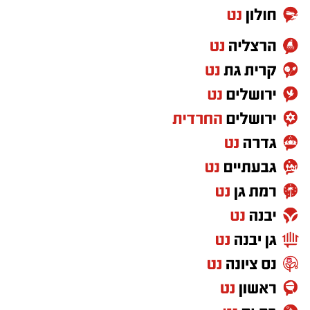
למרות המרדף, החשודים הצליחו להימלט בשל
תנאי השטח. כוחות השיטור ימשיכו בפעילות
מודיעינית ובמאמצים לאיתור חברי הכנופיה.
דוברות משטרה
באירוע נוסף שאירע ביישוב אמציה נגנב ציוד
מטרקטור. גם במקרה זה פעל רכז הביטחון
במהירות, איתר את הגנב והשיב את הציוד לבעליו
זמן קצר לאחר הגניבה.
במשטרה מדגישים כי שיתוף הפעולה של התושבים
והדיווחים בזמן אמת מהווים מרכיב משמעותי
במאבק בפשיעה ובהגנה על היישובים והשטחים
החקלאיים.
במקביל לפעילות זו, נתפס רכב של תושב הפזורה
‏כדי לעקוב אחרי הערוץ יישובניק נט ב-WhatsApp:‏‏‏
בעת גניבת ענבים ממושב נוגה. הנהג טופל במקום
ונקנס בסכום של 2,500 שקלים.