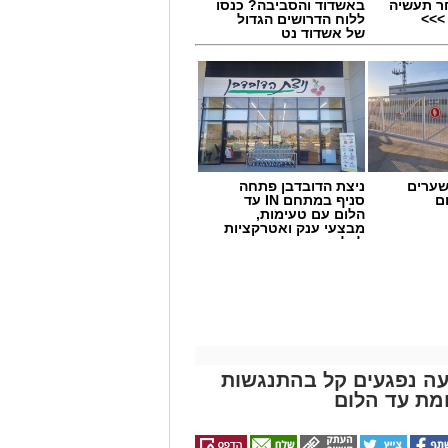
ר תעשיה
באשדוד והסביבה? כנסו
>>>
ללוח הדרושים הגדול
של אשדוד נט
שערים
ניצת הדובדבן פתחה
ם
סניף במתחם IN עד
הלום עם טעימות,
מבצעי ענק ואטרקציות
לכל המשפחה
שרת בכביש 4: שבעה נפגעים קל בהתנגשות
מת עד הלום