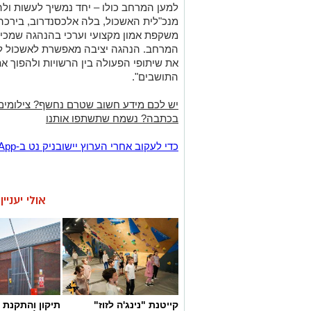
למען המרחב כולו – יחד נמשיך לעשות ולה
מנכ"לית האשכול, בלה אלכסנדרוב, בירכה 
משקפת אמון מקצועי וערכי בהנהגה שמכיר
המרחב. הנהגה יציבה מאפשרת לאשכול לה
את שיתופי הפעולה בין הרשויות ולהפוך א
התושבים".
יש לכם מידע חשוב שטרם נחשף? צילומים
בכתבה? נשמח שתשתפו אותנו
‏כדי לעקוב אחרי הערוץ יישובניק נט ב-WhatsApp:‏‏‏
אולי יעניי
קייטנת "נינג'ה לזוז"
תיקון והתקנת 