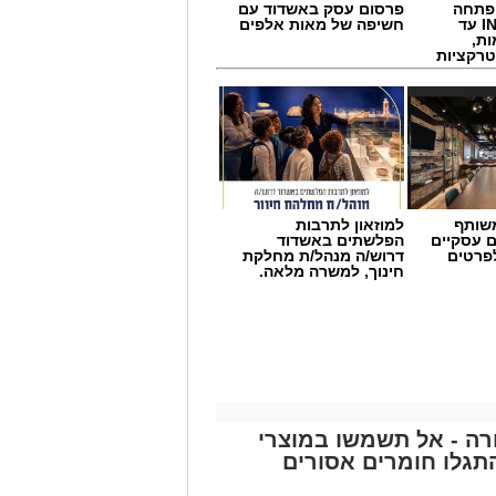
 פתחה
פרסום עסק באשדוד עם
סניף במתחם IN עד
חשיפה של מאות אלפים
ות,
טרקציות
שותף
למוזאון לתרבות
ם עסקיים
הפלשתים באשדוד
לפרטים
דרוש/ה מנהל/ת מחלקת
חינוך, למשרה מלאה.
תאונת דרכים עם מעורבות חמישה כלי רכב אירעה היום בכביש 4 לכיוון דרום, סמוך
וד הצלה, שהעניקו טיפול רפואי לשבעה
באמבולנס של איחוד הצלה להמשך טיפול
פגעים טופלו במקום.
ה - אל תשמשו במוצרי
גלו חומרים אסורים
ר, והנהגים מתבקשים לנסוע בזהירות
ה.