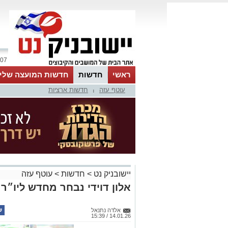
07 אוגוסט 2026 / 23:20
ראשי
חדשות
חדשות המועצה שלי
עוטף עזה
חדשות ארציות
אינדקס עסקים
לוח
טיפים והמלצות
|
יישובניק נט
>
חדשות
>
עוטף עזה
אלון דוידי נבחר מחדש ליו״ר
אלדה נתנאל
14.01.26 / 15:39