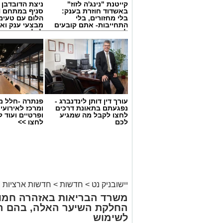
קייטנת "נינג'ה לזוז"
ניצת הדובדבן
באשדוד חוזרת בענק:
בלי מחזורים, בלי
הלום עם טעימ
התחייבות- אתם קובעים
מבצעי ענק וא
לכמה ואיזה ימים
לכל המשפחה
להירשם!
עורך דין דותן לינדנברג -
פנתרה -חלל מ
נפגעתם בתאונת דרכים
ומרכז לאירועי
לחצו לקבל מה שמגיע
ופרטיים ועוד 
לכם
לחצו >>
צילום: דוברות איחוד הצלה
לצומת עד הלום.
לזירה הוזעקו צוותי הרפואה של מד”א ואיח
נפגעים במצב קל. שניים מהפצועים פונו 
יישובניק נט
>
חדשות
>
חדשות ארציות
בבית החולים אסותא באשדוד, בעוד יתר הנ
משרד הבריאות באזהרה חמור
החלקת השיער האלה, בהם הת
בעקבות התאונה נרשמו עומסי תנועה באזו
לשימוש
ולהישמע להנחיות כוחות ההצלה והמשטר