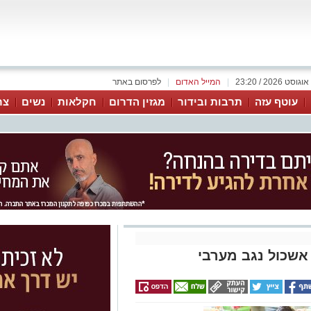
|
המייל האדום
|
לפרסום באתר
עוטף עזה
תרבות ובידור
מגזין הדרום
חקלאות
נשים
צר
 אשכול נגב מערבי