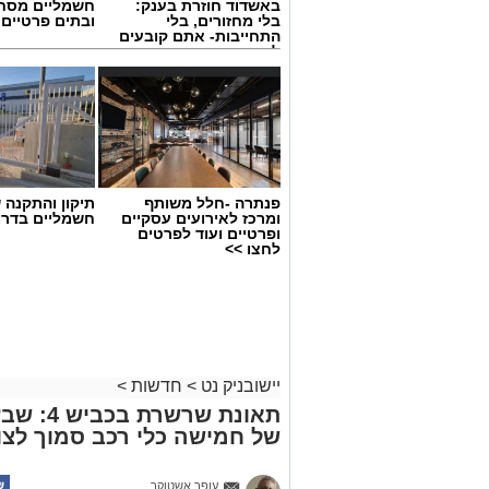
באשדוד חוזרת בענק:
חשמליים מסח
בלי מחזורים, בלי
ובתים פרטיים 
התחייבות- אתם קובעים
לכמה ואיזה ימים
להירשם!
פנתרה -חלל משותף
תיקון והתקנה 
ומרכז לאירועים עסקיים
חשמליים בדרו
ופרטיים ועוד לפרטים
לחצו >>
יישובניק נט
>
חדשות
>
תאונת שר
של חמישה כלי רכב סמוך לצו
עופר אשטוקר