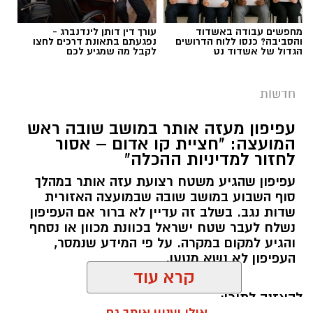
מחפשים עבודה באשדוד
עורך דין דותן לינדנברג -
והסביבה? כנסו ללוח הדרושים
נפגעתם בתאונת דרכים לחצו
הגדול של אשדוד נט
לקבל מה שמגיע לכם
חדשות
עפיפון מעזה אותר במושב שובה ראש
המועצה: "חציית קו אדום – אסור
לחזור למדיניות ההכלה"
עפיפון שהגיע משטח רצועת עזה אותר במהלך
סוף השבוע במושב שובה שבמועצה האזורית
שדות נגב. בשלב זה עדיין לא ברור אם העפיפון
נשלח לעבר שטח ישראל בכוונת מכוון או נסחף
והגיע למקום במקרה. על פי המידע שנמסר,
העפיפון לא נשא מטען.
קרא עוד
להאזנה לתוכן: