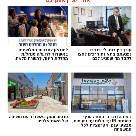
אולי יעניין אותך גם
אלדה נתנאל / 11:22 09.08.26
עורך דין דותן לינדנברג -
למוזאון לתרבות הפלשתים
נפגעתם בתאונת דרכים לחצו
באשדוד דרוש/ה מנהל/ת
לקבל מה שמגיע לכם
מחלקת חינוך, למשרה מלאה.
תגים:
עפיפון מעזה אותר במושב שובה
ראש המועצה האזורית שדות נגב, תמיר עידאן,
התייחס לאירוע בחומרה והבהיר כי גם אם לא
נשא מטען, עצם הגעתו של אמצעי אווירי משטח
הרצועה ליישובי המועצה מחייבת התייחסות
ניצת הדובדבן פתחה סניף
פרסום עסק באשדוד עם חשיפה
ביטחונית משמעותית.
במתחם IN עד הלום עם טעימות,
של מאות אלפים
מבצעי ענק ואטרקציות לכל
המשפחה
"האירוע שהתרחש במהלך סוף השבוע במושב