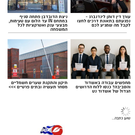
"מבחינתנו, התנאי לכך ברור ואינו נתון למשא ומתן:
עורך דין דותן לינדנברג -
ניצת הדובדבן פתחה סניף
פירוק מלא של חמאס, פירוז רצועת עזה והבטחת
נפגעתם בתאונת דרכים לחצו
במתחם IN עד הלום עם טעימות,
לקבל מה שמגיע לכם
מבצעי ענק ואטרקציות לכל
ביטחון מלא, יציב ובלתי מתפשר לתושבי האזור",
המשפחה
אמר עידאן. "תושבי העוטף אינם צריכים עוד
הבטחות. הם צריכים ודאות ביטחונית. זו חובתה
תגים:
מועצה אזורית שפיר
של מדינת ישראל, ואנחנו נעמוד על כך ללא
פשרות".
מחפשים עבודה באשדוד
תיקון והתקנת שערים חשמליים
והסביבה? כנסו ללוח הדרושים
מסחר תעשיה ובתים פרטיים >>>
הגדול של אשדוד נט
חדשות
תאונה בכביש 232 סמוך למפלסים: בת
28 נפצעה בהתנגשות עם אוטובוס