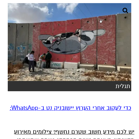
תגלית
‏כדי לעקוב אחרי הערוץ יישובניק נט ב-WhatsApp:‏‏‏
יש לכם מידע חשוב שטרם נחשף? צילומים מאירוע