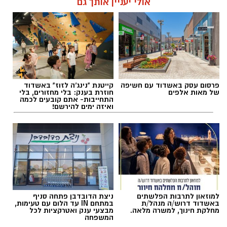
אולי יעניין אותך גם
דוברות משטרה
עופר אשטוקר / 11:09 07.08.26
למרות המרדף, החשודים הצליחו להימלט בשל
תנאי השטח. כוחות השיטור ימשיכו בפעילות
מודיעינית ובמאמצים לאיתור חברי הכנופיה.
דוברות משטרה
באירוע נוסף שאירע ביישוב אמציה נגנב ציוד
פרסום עסק באשדוד עם חשיפה
קייטנת "נינג'ה לזוז" באשדוד
של מאות אלפים
חוזרת בענק: בלי מחזורים, בלי
מטרקטור. גם במקרה זה פעל רכז הביטחון
תגים:
תאונת שרשרת עד הלום
התחייבות- אתם קובעים לכמה
ואיזה ימים להירשם!
במהירות, איתר את הגנב והשיב את הציוד לבעליו
זמן קצר לאחר הגניבה.
במשטרה מדגישים כי שיתוף הפעולה של התושבים
והדיווחים בזמן אמת מהווים מרכיב משמעותי
במאבק בפשיעה ובהגנה על היישובים והשטחים
החקלאיים.
למוזאון לתרבות הפלשתים
ניצת הדובדבן פתחה סניף
באשדוד דרוש/ה מנהל/ת
במתחם IN עד הלום עם טעימות,