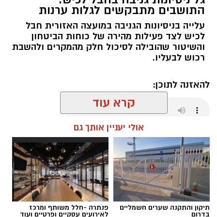
התושבים מתבקשים לגלות ערנות
עלייה בניסיונות הגניבה במועצה האזורית חבל
לכיש לצד פעילות מהירה של כוחות הביטחון
והשיטור שהובילה לסיכול חלק מהמקרים ולהשבת
רכוש לבעליו.
להאזנה לתוכן:
קרא עוד
אולי יעניין אותך גם
אלדה נתנאל / 18:01 08.08.26
תיקון והתקנה שערים חשמליים
פנתרה -חלל משותף ומרכז
תגים:
חבל לכיש
בדרום
לאירועים עסקיים ופרטיים ועוד