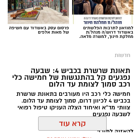
במהלך הפעילות זוהתה כנופיה שנעה באזור ללא
במשטרה מציינים כי בתקופה האחרונה מזוהה
אורות, ובעקבות הזיהוי התפתח מרדף באזור יד
עלייה בניסיונות של גנבי רכוש, כלי רכב ותוצרת
נתן.
חקלאית לפעול במרחב, כאשר חלק מהחשודים
למוזאון לתרבות הפלשתים
פרסום עסק באשדוד עם חשיפה
מגיעים משטחי יהודה ושומרון או מהפזורה.
באשדוד דרוש/ה מנהל/ת
של מאות אלפים
מחלקת חינוך, למשרה מלאה.
בעקבות זאת קוראים בשיטור הקהילתי לתושבים
לגלות ערנות, לצלם כל רכב חשוד שנראה בשטח
ולהעביר את המידע לגורמי הביטחון, במטרה לסייע
חדשות
באיתור החשודים.
תאונת שרשרת בכביש 4: שבעה
נפגעים קל בהתנגשות של חמישה כלי
במהלך השבוע נרשם גם אירוע בכרמי קטיף, שם
רכב סמוך לצומת עד הלום
טנדר אסף אופניים מתוך היישוב. הודות לפעילות
חמישה כלי רכב היו מעורבים בתאונת שרשרת
מהירה של רכז הביטחון, אותר החשוד והאופניים
בכביש 4 לכיוון דרום, סמוך לצומת עד הלום.
הוחזרו לבעליהם.
צוותי מד”א ואיחוד הצלה העניקו טיפול רפואי
לשבעה נפגעים
להאזנה לתוכן:
קרא עוד