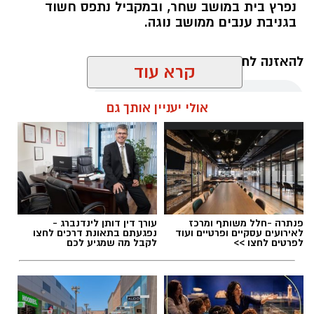
נפרץ בית במושב שחר, ובמקביל נתפס חשוד
בגניבת ענבים ממושב נוגה.
דוברות משטרה
להאזנה לתוכן:
קרא עוד
בנוסף, במהלך סוף השבוע נרשמו שישה קנסות בגין
גניבה או כניסה לשטחים חקלאיים ללא אישור.
אולי יעניין אותך גם
אלדה נתנאל / 17:57 08.08.26
פנתרה -חלל משותף ומרכז
עורך דין דותן לינדנברג -
לאירועים עסקיים ופרטיים ועוד
נפגעתם בתאונת דרכים לחצו
תגים:
לכיש
לפרטים לחצו >>
לקבל מה שמגיע לכם
בעקבות ההתראה שנמסרה אתמול בוצעו במהלך
הלילה סריקות נרחבות באמצעות אמצעים תרמיים.