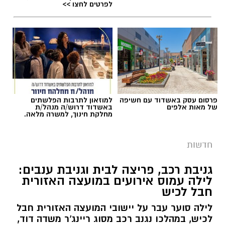
לפרטים לחצו >>
במהלך סוף השבוע אירעו שני ניסיונות לגניבה
מסחרית של ענבים באזור מושב לכיש. על פי
הדיווח, החשודים הגיעו ברכב ללא אורות, אך
בעקבות אינדיקציה שהתקבלה הוזעק שומר
השדות למקום, והגנבים נמלטו לפני שהצליחו
להשלים את הגניבה.
פרסום עסק באשדוד עם חשיפה
למוזאון לתרבות הפלשתים
של מאות אלפים
באשדוד דרוש/ה מנהל/ת
מחלקת חינוך, למשרה מלאה.
חדשות
גניבת רכב, פריצה לבית וגניבת ענבים:
לילה עמוס אירועים במועצה האזורית
חבל לכיש
לילה סוער עבר על יישובי המועצה האזורית חבל
לכיש, במהלכו נגנב רכב מסוג ריינג'ר משדה דוד,