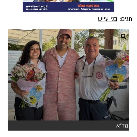
תגים:
בני עייש
מד"א