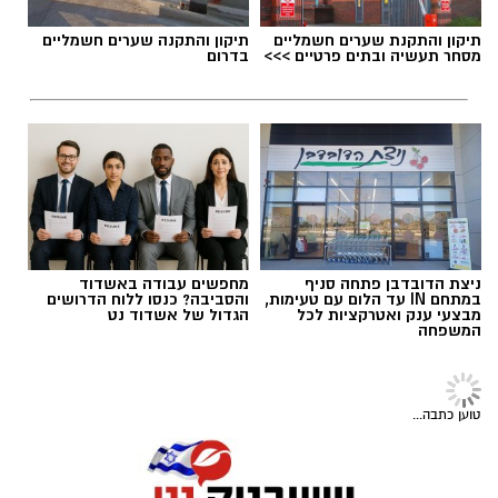
תיקון והתקנת שערים חשמליים
תיקון והתקנה שערים חשמליים
מסחר תעשיה ובתים פרטיים >>>
בדרום
תגים:
דרושים
ניצת הדובדבן פתחה סניף
מחפשים עבודה באשדוד
במתחם IN עד הלום עם טעימות,
והסביבה? כנסו ללוח הדרושים
מבצעי ענק ואטרקציות לכל
הגדול של אשדוד נט
המשפחה
חדשות
הכלבה איקרה הריחה: 1.6 ק"ג קריסטל
הוסלקו במכסה מנוע של רכב בצומת
בית קמה
גיוס