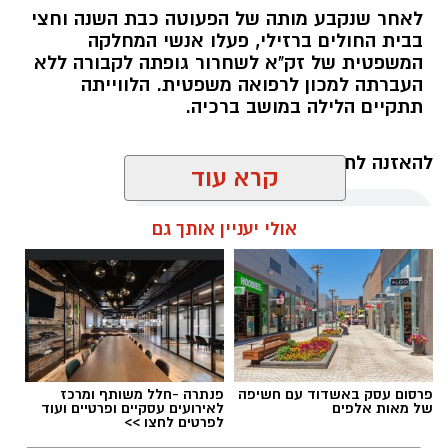
לאחר שנקבע מותה של הפעוטה כבת השנה וחצי
בבית החולים ברזילי, פעלו אנשי המחלקה
המשפטית של זק"א לשחרור גופתה לקבורה ללא
העברתה למכון לרפואה משפטית. הלווייתה
תתקיים הלילה במושב ברכיה.
להאזנה לתוכן:
קרא עוד
אולי יעניין אותך גם
אלדה נתנאל / 22:35 06.08.26
פרסום עסק באשדוד עם חשיפה
פנתרה -חלל משותף ומרכז
של מאות אלפים
לאירועים עסקיים ופרטיים ועוד
תגים:
טביעה ברכיה
לפרטים לחצו >>