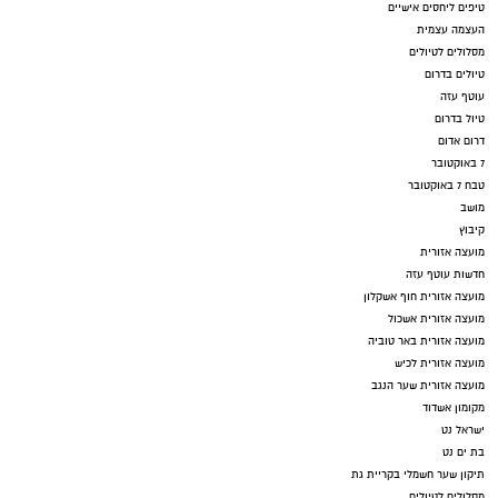
טיפים ליחסים אישיים
חדשותי? מצאתם טעות בכתבה? נשמח שתשתפו
העצמה עצמית
אותנו
מסלולים לטיולים
טיולים בדרום
עוטף עזה
טיול בדרום
דרום אדום
7 באוקטובר
טבח 7 באוקטובר
מושב
קיבוץ
מועצה אזורית
חדשות עוטף עזה
מועצה אזורית חוף אשקלון
מועצה אזורית אשכול
מועצה אזורית באר טוביה
מועצה אזורית לכיש
מועצה אזורית שער הנגב
מקומון אשדוד
ישראל נט
בת ים נט
תיקון שער חשמלי בקריית גת
מסלולים לטיולים