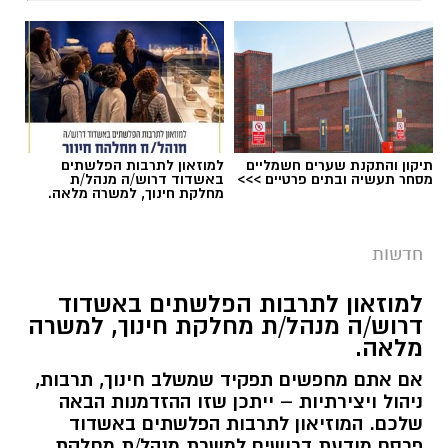
תיקון והתקנת שערים חשמליים
למוזאון לתרבות הפלשתים
מסחר תעשיה ובתים פרטיים >>>
באשדוד דרוש/ה מנהל/ת
מחלקת חינוך, למשרה מלאה.
חדשות
למוזאון לתרבות הפלשתים באשדוד
דרוש/ה מנהל/ת מחלקת חינוך, למשרה
דוברות זקא
מלאה.
טרגדיה קשה התרחשה אחר הצהריים (חמישי)
אם אתם מחפשים תפקיד שמשלב חינוך, תרבות,
באשקלון, כאשר פעוטה כבת שנה וחצי טבעה
ניהול ויצירתיות – ייתכן שזו ההזדמנות הבאה
בבריכה בבית פרטי. צוותי מד"א ואיחוד הצלה
שלכם. המוזיאון לתרבות הפלשתים באשדוד
פרסם מודעת דרושים למשרת מנהל/ת מחלקת