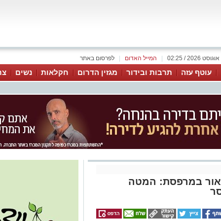
|
המייל האדום
|
לפרסום באתר
עוטף עזה
תרבות ובידור
מגזין הדרום
חקלאות
נשים
צר
האור במרפסת: המטה
ר