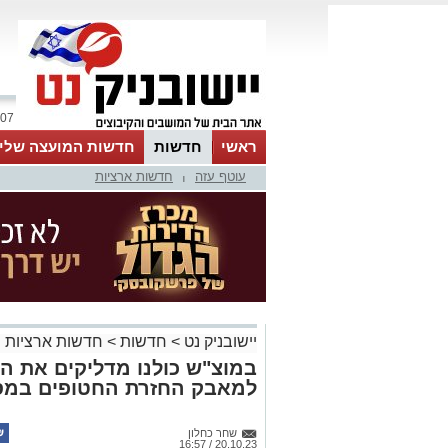
07 אוגוסט 2026 / 02:25
ראשי
חדשות
חדשות המועצה שלי
עוטף עזה
חדשות ארציות
אינדקס עסקים
לוח
טיפים והמלצות
|
יישובניק נט
>
חדשות
>
חדשות ארציות
במוצ"ש כולנו מדליקים את 
למאבק החזרת החטופים במס
שחר כחלון
20.10.23 / 16:57