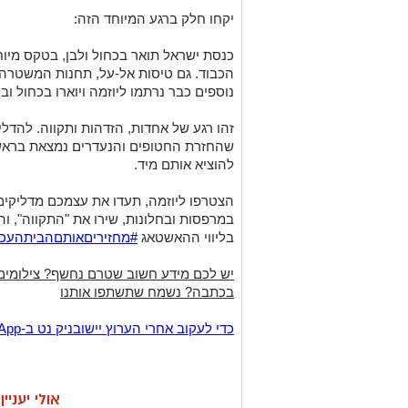
יקחו חלק ברגע המיוחד הזה:
כנסת ישראל תואר בכחול ולבן, בטקס מי
הכבוד. גם טיסות אל-על, תחנות המשטרה, עי
נוספים כבר נרתמו ליוזמה ויוארו בכחול ובל
זהו רגע של אחדות, הזדהות ותקווה. להדל
שהחזרת החטופים והנעדרים נמצאת בראש ס
להוציא אותם מיד.
הצטרפו ליוזמה, תעדו את עצמכם מדליקים 
במרפסות ובחלונות, שירו את "התקווה", ו
בליווי ההאשטאג
#מחזיריםאותםהביתהעכש
יש לכם מידע חשוב שטרם נחשף? צילומים
בכתבה? נשמח שתשתפו אותנו
‏כדי לעקוב אחרי הערוץ יישובניק נט ב-WhatsApp:‏‏‏
אולי יעניי