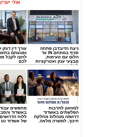
אולי יעניי
ניצת הדובדבן פתחה
עורך דין דותן ל
סניף במתחם IN עד
נפגעתם בתאונ
הלום עם טעימות,
לחצו לקבל מה
מבצעי ענק ואטרקציות
לכם
לכל המשפחה
למוזאון לתרבות
מחפשים עבוד
הפלשתים באשדוד
באשדוד והסבי
דרוש/ה מנהל/ת מחלקת
ללוח הדרושים 
חינוך, למשרה מלאה.
של אשדוד נט
גיוס
במסגרת התפקיד יידרש המועמד להוביל את