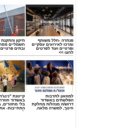
פנתרה -חלל משותף
תיקון והתקנת 
ומרכז לאירועים עסקיים
חשמליים מסח
ופרטיים ועוד לפרטים
ובתים פרטיים 
לחצו >>
למוזאון לתרבות
קייטנת "נינג'ה 
הפלשתים באשדוד
באשדוד חוזרת
דרוש/ה מנהל/ת מחלקת
בלי מחזורים, ב
חינוך, למשרה מלאה.
התחייבות- את
לכמה ואיזה ימ
להירשם!