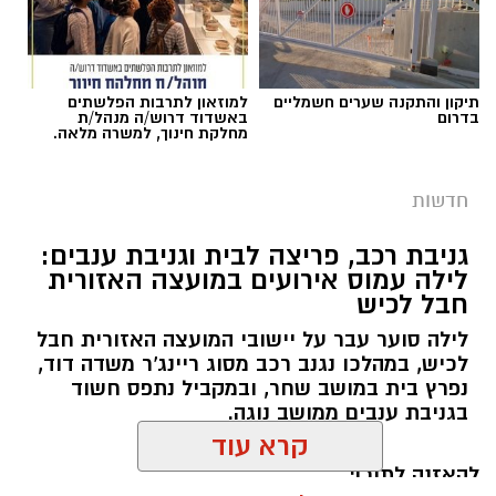
בעקבות אינדיקציה שהתקבלה הוזעק שומר
השדות למקום, והגנבים נמלטו לפני שהצליחו
להשלים את הגניבה.
תיקון והתקנה שערים חשמליים
למוזאון לתרבות הפלשתים
בדרום
באשדוד דרוש/ה מנהל/ת
מחלקת חינוך, למשרה מלאה.
חדשות
גניבת רכב, פריצה לבית וגניבת ענבים:
לילה עמוס אירועים במועצה האזורית
חבל לכיש
לילה סוער עבר על יישובי המועצה האזורית חבל
לכיש, במהלכו נגנב רכב מסוג ריינג'ר משדה דוד,
נפרץ בית במושב שחר, ובמקביל נתפס חשוד
בגניבת ענבים ממושב נוגה.
דוברות משטרה
להאזנה לתוכן:
קרא עוד