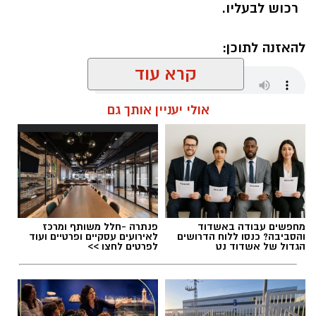
רכוש לבעליו.
להאזנה לתוכן:
קרא עוד
אולי יעניין אותך גם
אלדה נתנאל / 18:01 08.08.26
מחפשים עבודה באשדוד
פנתרה -חלל משותף ומרכז
תגים:
חבל לכיש
והסביבה? כנסו ללוח הדרושים
לאירועים עסקיים ופרטיים ועוד
הגדול של אשדוד נט
לפרטים לחצו >>
במהלך סוף השבוע אירעו שני ניסיונות לגניבה
מסחרית של ענבים באזור מושב לכיש. על פי
הדיווח, החשודים הגיעו ברכב ללא אורות, אך