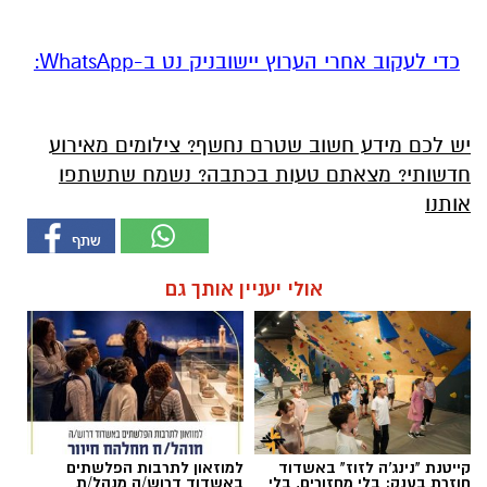
‏כדי לעקוב אחרי הערוץ יישובניק נט ב-WhatsApp:‏‏‏
יש לכם מידע חשוב שטרם נחשף? צילומים מאירוע
חדשותי? מצאתם טעות בכתבה? נשמח שתשתפו
אותנו
אולי יעניין אותך גם
קייטנת "נינג'ה לזוז" באשדוד
למוזאון לתרבות הפלשתים
חוזרת בענק: בלי מחזורים, בלי
באשדוד דרוש/ה מנהל/ת