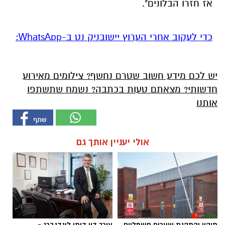
אז חזרו הבלונים".
‏כדי לעקוב אחרי הערוץ יישובניק נט ב-WhatsApp:‏‏‏
יש לכם מידע חשוב שטרם נחשף? צילומים מאירוע
חדשותי? מצאתם טעות בכתבה? נשמח שתשתפו
אותנו
אולי יעניין אותך גם
תיקון והתקנת שערים חשמליים
עורך דין דותן לינדנברג -