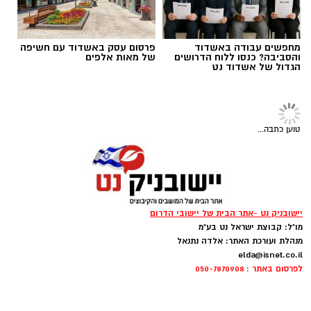
מחפשים עבודה באשדוד
פרסום עסק באשדוד עם חשיפה
והסביבה? כנסו ללוח הדרושים
של מאות אלפים
הגדול של אשדוד נט
טוען כתבה...
גיוס
יישובניק נט -אתר הבית של יישובי הדרום
מו"ל: קבוצת ישראל נט בע"מ
במסגרת התפקיד יידרש המועמד להוביל את תחום
מנהלת ועורכת האתר: אלדה נתנאל
החינוך וההדרכה במוזיאון, לנהל ולהוביל צוות
elda@isnet.co.il
מקצועי, לפתח תוכניות חינוכיות, ליצור אירועי תוכן
לפרסום באתר : 050-7870908
ופרויקטים ייחודיים ולעבוד מול קהלים מגוונים, תוך
חיבור בין עולם התרבות, החינוך והקהילה.