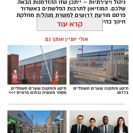
ניהול ויצירתיות – ייתכן שזו ההזדמנות הבאה
שלכם. המוזיאון לתרבות הפלשתים באשדוד
פרסם מודעת דרושים למשרת מנהל/ת מחלקת
חינוך בהיקף של משרה מלאה.
קרא עוד
להאזנה לתוכן:
אולי יעניין אותך גם
אלדה נתנאל / 17:55 06.08.26
תיקון והתקנה שערים חשמליים
תיקון והתקנת שערים חשמליים
בדרום
מסחר תעשיה ובתים פרטיים >>>
תגים:
דרושים