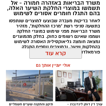
משרד הבריאות באזהרה חמורה - אל
תשמשו במוצרי החלקת השיער האלה,
בהם התגלו חומרים אסורים לשימוש
לאחר בדיקות מעבדה שבוצעו למוצרים שנתפסו
בתשעה סניפי רשת "מרכז ההחלקות", מזהיר
משרד הבריאות מפני שימוש במוצרי החלקה
ושמפו שאינם רשומים כחוק. בחלק מהמוצרים
נמצאה חומצה גליאוקסילית האסורה לשימוש
בהחלקות שיער, ובמוצרים נוספים התגלה
פורמאלדהיד - חומר המוגדר כמסרטן
קרא עוד
להאזנה לתוכן:
אולי יעניין אותך גם
מנהל האתר / 08:59 07.08.26
עורך דין דותן לינדנברג -
תיקון והתקנה שערים חשמליים