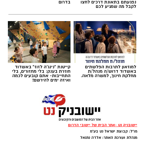
נפגעתם בתאונת דרכים לחצו
בדרום
לקבל מה שמגיע לכם
תגים:
משרד הבריאות
,
חומרים מסוכנים
,
מרכז
ההחלקות
למוזאון לתרבות הפלשתים
קייטנת "נינג'ה לזוז" באשדוד
באשדוד דרוש/ה מנהל/ת
חוזרת בענק: בלי מחזורים, בלי
מחלקת חינוך, למשרה מלאה.
התחייבות- אתם קובעים לכמה
ואיזה ימים להירשם!
יישובניק נט -אתר הבית של יישובי הדרום
מו"ל: קבוצת ישראל נט בע"מ
מנהלת ועורכת האתר: אלדה נתנאל