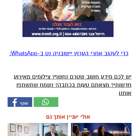
‏כדי לעקוב אחרי הערוץ יישובניק נט ב-WhatsApp:‏‏‏
יש לכם מידע חשוב שטרם נחשף? צילומים מאירוע
חדשותי? מצאתם טעות בכתבה? נשמח שתשתפו
אותנו
אולי יעניין אותך גם