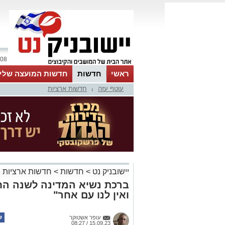
08 אוגוסט 2026 / 00:29
ראשי
חדשות
חדשות המועצה שלי
עוטף עזה
חדשות ארציות
אינדקס עסקים
לוח
טיפים והמלצות
|
יישובניק נט
>
חדשות
>
חדשות ארציות
ברכת נשיא המדינה לשנה החד
ואין לנו עם אחר"
עופר אשטוקר
15.09.23 / 08:27