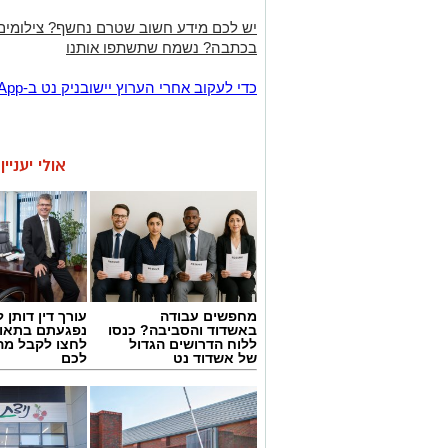
יש לכם מידע חשוב שטרם נחשף? צילומים
בכתבה? נשמח שתשתפו אותנו
‏כדי לעקוב אחרי הערוץ יישובניק נט ב-WhatsApp:‏‏‏
אולי יעניי
מחפשים עבודה
עורך דין דותן ל
באשדוד והסביבה? כנסו
נפגעתם בתאונ
ללוח הדרושים הגדול
לחצו לקבל מה
של אשדוד נט
לכם