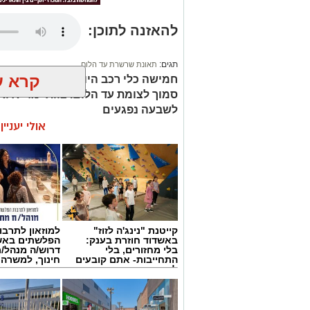
להאזנה לתוכן:
תגים:
תאונת שרשרת עד הלום
קרא ע
סמוך לצומת עד הלום. צוותי מד”א ואי
לשבעה נפגעים
אולי יעניי
קייטנת "נינג'ה לזוז"
למוזאון לתרבו
באשדוד חוזרת בענק:
הפלשתים באש
בלי מחזורים, בלי
דרוש/ה מנהל/
התחייבות- אתם קובעים
חינוך, למשרה
לכמה ואיזה ימים
להירשם!