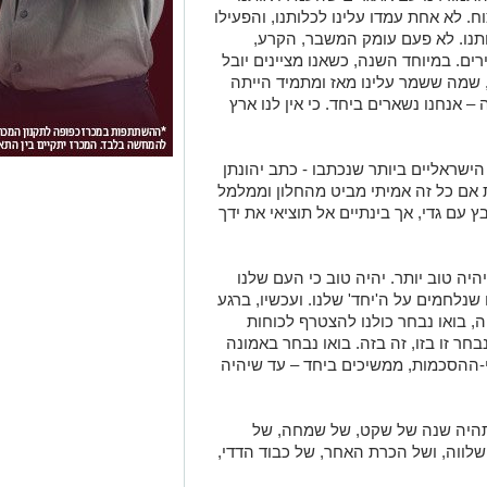
ח. לא אחת עמדו עלינו לכלותנו, והפעילו
ותנו. לא פעם עומק המשבר, הקרע,
רים. במיוחד השנה, כשאנו מציינים יובל
, שמה ששמר עלינו מאז ומתמיד הייתה
אנחנו נשארים ביחד. כי אין לנו ארץ
הישראליים ביותר שנכתבו - כתב יהונתן
ת אם כל זה אמיתי מביט מהחלון וממלמל
ץ עם גדי, אך בינתיים אל תוציאי את ידך
היה טוב יותר. יהיה טוב כי העם שלנו
נלחמים על ה'יחד' שלנו. ועכשיו, ברגע
, בואו נבחר כולנו להצטרף לכוחות
חר זו בזו, זה בזה. בואו נבחר באמונה
י-ההסכמות, ממשיכים ביחד – עד שיהיה
תהיה שנה של שקט, של שמחה, של
ושלווה, ושל הכרת האחר, של כבוד הדדי,