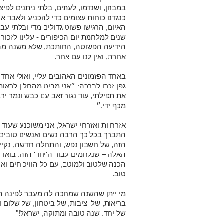
במבחן, ושנדמו, לעתים, בלתי ניתנים לפיצו
כנגדנו כוחות עצומים כדי להכניע ולאבד א
האיום, הרגישו פשוט גדולים מדי ובלתי עבי
שנים למלחמת יום הכיפורים - עלינו לזכור
הידיעה הפשוטה, החותכת, שלא משנה מה – 
אחרת, ואין לנו עם אחר.
באחד הפזמונים האהובים עליי, ואולי אחד 
גפן זכרו לברכה: ״אני מביט מהחלון לראו
את תפילתי, עוד נגור זאב עם כבש ונמר ירב
מכף ידי.״
אזרחיות ואזרחי ישראל, אני משוכנע שעוד י
התברך בכל כך הרבה נשים ואנשים טובים ש
הזה, של חשבון נפש, והתחלה חדשה, נקייה
האלה – שנלחמים עבור ה'יחד' הזה. בואו נב
הכנה שלטוב ולמוטב, עם כל הוויכוחים וא
טוב.
מי ייתן שהשנה שמחכה לה מעבר לפינה 
בריאות, של יציבות, של ביטחון, של שלום 
של יחד. שנה טובה ומתוקה, ישראל!"