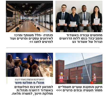
מנהל האתר / 08:59 07.08.26
מחפשים עבודה באשדוד
פנתרה -חלל משותף ומרכז
והסביבה? כנסו ללוח הדרושים
לאירועים עסקיים ופרטיים ועוד
הגדול של אשדוד נט
לפרטים לחצו >>
תגים:
משרד הבריאות
,
חומרים מסוכנים
,
מרכז
ההחלקות
תיקון והתקנת שערים חשמליים
למוזאון לתרבות הפלשתים
מסחר תעשיה ובתים פרטיים >>>
באשדוד דרוש/ה מנהל/ת
מחלקת חינוך, למשרה מלאה.