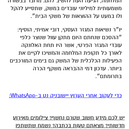
המלחמה, הגיעה העת להשיב להם. מדובר בבשורה
משמעותית למיליוני עובדים במשק, שתסייע להקל
ולו במעט על ההוצאות של משקי הבית״.
יו״ר נשיאות המגזר העסקי, דובי אמיתי, הוסיף:
״
ההסכם שנחתם היום מתקן עוול שנוצר כלפי
עובדי המגזר הפרטי, אשר היו תחת האלונקה
לאורך כל תקופת המלחמה והמשיכו לקיים את
הפעילות הכלכלית של המשק גם בימים המורכבים
ביותר. עדכון דמי ההבראה משקף הכרה
בתרומתם״
.
‏כדי לעקוב אחרי הערוץ יישובניק נט ב-WhatsApp:‏‏‏
יש לכם מידע חשוב שטרם נחשף? צילומים מאירוע
חדשותי? מצאתם טעות בכתבה? נשמח שתשתפו