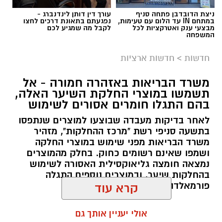
ניצת הדובדבן פתחה סניף
עורך דין דותן לינדנברג -
במתחם IN עד הלום עם טעימות,
נפגעתם בתאונת דרכים לחצו
מבצעי ענק ואטרקציות לכל
לקבל מה שמגיע לכם
המשפחה
חדשות
>
חדשות ארציות
משרד הבריאות באזהרה חמורה - אל
תשמשו במוצרי החלקת השיער האלה,
בהם התגלו חומרים אסורים לשימוש
לאחר בדיקות מעבדה שבוצעו למוצרים שנתפסו
בתשעה סניפי רשת "מרכז ההחלקות", מזהיר
משרד הבריאות מפני שימוש במוצרי החלקה
ושמפו שאינם רשומים כחוק. בחלק מהמוצרים
נמצאה חומצה גליאוקסילית האסורה לשימוש
בהחלקות שיער, ובמוצרים נוספים התגלה
פורמאלדהיד - חומר המוגדר כמסרטן
קרא עוד
להאזנה לתוכן:
אולי יעניין אותך גם