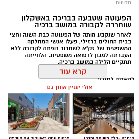
חדשות
הפעוטה שטבעה בבריכה באשקלון
שוחררה לקבורה במושב ברכיה
לאחר שנקבע מותה של הפעוטה כבת השנה וחצי
בבית החולים ברזילי, פעלו אנשי המחלקה
המשפטית של זק"א לשחרור גופתה לקבורה ללא
צילומים: משרד הבריאות
העברתה למכון לרפואה משפטית. הלווייתה
תתקיים הלילה במושב ברכיה.
משרד הבריאות פרסם אזהרה לציבור מפני שימוש
קרא עוד
במוצרי שיער נוספים שנתפסו במסגרת מבצע
להאזנה לתוכן:
פיקוח שנערך בתשעה סניפי רשת "מרכז
אולי יעניין אותך גם
ההחלקות".
האזהרה מתפרסמת לאחר שבדיקות מעבדה
אלדה נתנאל / 22:35 06.08.26
הושלמו לכלל המוצרים שנאספו במהלך המבצע,
ובהמשך להודעת משרד הבריאות שפורסמה בחודש
יולי.
פנתרה -חלל משותף ומרכז
פרסום עסק באשדוד עם חשיפה