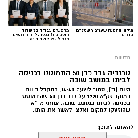
תיקון והתקנה שערים חשמליים
מחפשים עבודה באשדוד
בדרום
והסביבה? כנסו ללוח הדרושים
הגדול של אשדוד נט
חדשות
טרגדיה גבר כבן 50 התמוטט בכניסה
לביתו במושב שובה
היום (ד'), סמוך לשעה 14:40, התקבל דיווח
FREEPIK
במוקד זק"א 1220 על גבר כבן 50 שהתמוטט
בכניסה לביתו במושב שובה. צוותי מד"א
תנועת
"עתיד לעוטף"
בירכה על הודעת שר
שהוזעקו למקום נאלצו לאשר את מותו.
הביטחון, שלפיה לא יתבצע בשלב זה כל רידוד
בסד"כ ההגנה ובכיתות הכוננות ביישובי עוטף עזה.
להאזנה לתוכן:
בהודעת התנועה נמסר כי מדובר בהחלטה