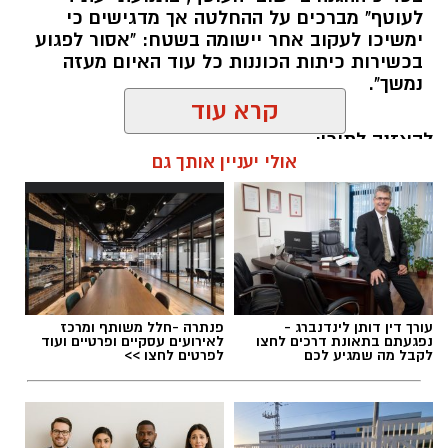
לעוטף" מברכים על ההחלטה אך מדגישים כי
ימשיכו לעקוב אחר יישומה בשטח: "אסור לפגוע
בכשירות כיתות הכוננות כל עוד האיום מעזה
נמשך".
קרא עוד
להאזנה לתוכן:
אולי יעניין אותך גם
אלדה נתנאל / 17:07 05.08.26
עורך דין דותן לינדנברג -
פנתרה -חלל משותף ומרכז
נפגעתם בתאונת דרכים לחצו
לאירועים עסקיים ופרטיים ועוד
לקבל מה שמגיע לכם
לפרטים לחצו >>
תגים:
כיתת כוננות