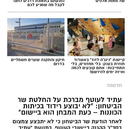
של מאות אלפים
נפגעתם בתאונת דרכים לחצו
לקבל מה שמגיע לכם
קייטנת "נינג'ה לזוז" באשדוד
תיקון והתקנה שערים חשמליים
חוזרת בענק: בלי מחזורים, בלי
בדרום
התחייבות- אתם קובעים לכמה
ואיזה ימים להירשם!
חדשות
עתיד לעוטף מברכת על החלטת שר
הביטחון: "לא יבוצע רידוד בכיתות
הכוננות – כעת המבחן הוא ביישום"
לאחר הודעת שר הביטחון כי לא יתבצע צמצום
בסד"כ ההגנה ביישובי העוטף, בתנועת "עתיד