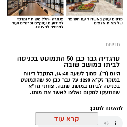
פרסום עסק באשדוד עם חשיפה
פנתרה -חלל משותף ומרכז
של מאות אלפים
לאירועים עסקיים ופרטיים ועוד
לפרטים לחצו >>
חדשות
טרגדיה גבר כבן 50 התמוטט בכניסה
לביתו במושב שובה
היום (ד'), סמוך לשעה 14:40, התקבל דיווח
FREEPIK
במוקד זק"א 1220 על גבר כבן 50 שהתמוטט
בכניסה לביתו במושב שובה. צוותי מד"א
תנועת
"עתיד לעוטף"
בירכה על הודעת שר
שהוזעקו למקום נאלצו לאשר את מותו.
הביטחון, שלפיה לא יתבצע בשלב זה כל רידוד
בסד"כ ההגנה ובכיתות הכוננות ביישובי עוטף עזה.
להאזנה לתוכן:
קרא עוד
בהודעת התנועה נמסר כי מדובר בהחלטה
משמעותית, המשקפת הקשבה לעמדות שהציגו