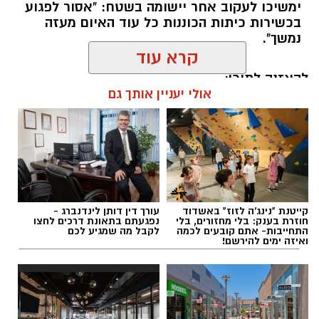
ימשיכו לעקוב אחר יישומה בשטח: "אסור לפגוע
בכשירות כיתות הכוננות כל עוד האיום מעזה
נמשך".
קרא עוד
להאזנה לתוכן:
אולי יעניין אותך גם
אלדה נתנאל / 17:07 05.08.26
קייטנת "נינג'ה לזוז" באשדוד
עורך דין דותן לינדנברג -
חוזרת בענק: בלי מחזורים, בלי
נפגעתם בתאונת דרכים לחצו
התחייבות- אתם קובעים לכמה
לקבל מה שמגיע לכם
ואיזה ימים להירשם!
תגים:
כיתת כוננות