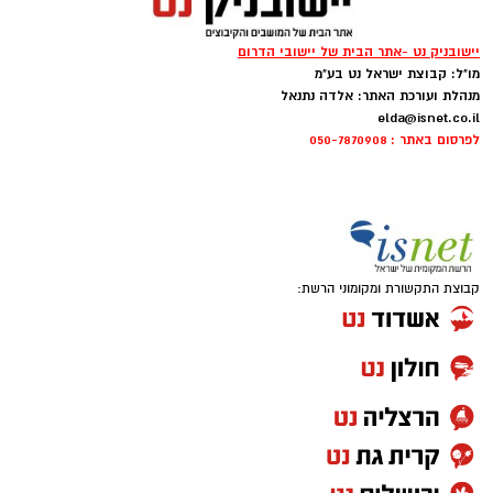
משמעותי בהתפתחות המרכז. המחלקה מוסיפה 36
מיטות שיקום חדשות וכך מגיע המרכז לקיבולת של
123 מיטות שיקום, מה שמרחיב את יכולתו להעניק
יישובניק נט -אתר הבית של יישובי הדרום
מענה למטופלים מכל רחבי הדרום.
מו"ל: קבוצת ישראל נט בע"מ
מנהלת ועורכת האתר: אלדה נתנאל
elda@isnet.co.il
לפרסום באתר : 050-7870908
קבוצת התקשורת ומקומוני הרשת:
קרדיט צילום: גיא יחיאלי, הקרן לידידות