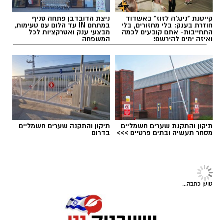
להאזנה לתוכן:
יש לכם מידע חשוב שטרם נחשף? צילומים מאירוע
‏כדי לעקוב אחרי הערוץ יישובניק נט ב-WhatsApp:‏‏‏
חדשותי? מצאתם טעות בכתבה? נשמח שתשתפו
קייטנת "נינג'ה לזוז" באשדוד
ניצת הדובדבן פתחה סניף
חוזרת בענק: בלי מחזורים, בלי
במתחם IN עד הלום עם טעימות,
אותנו
התחייבות- אתם קובעים לכמה
מבצעי ענק ואטרקציות לכל
ואיזה ימים להירשם!
המשפחה
אלדה נתנאל / 16:53 05.08.26
יש לכם מידע חשוב שטרם נחשף? צילומים מאירוע
חדשותי? מצאתם טעות בכתבה? נשמח שתשתפו
אותנו
תגים:
"עדי נגב נחלת ערן"
תיקון והתקנת שערים חשמליים
תיקון והתקנה שערים חשמליים
מסחר תעשיה ובתים פרטיים >>>
בדרום
מאז פתיחתו של המרכז הרפואי לשיקום טופלו בו
2553 מטופלים, נתון המשקף את הצורך ההולך
וגובר בשירותי שיקום איכותיים ואת מקומו של
המרכז הרפואי לשיקום ע"ש קיילי כמוביל בדרום.
טוען כתבה...
פתיחת מחלקת השיקום הנוספת היא ציון דרך