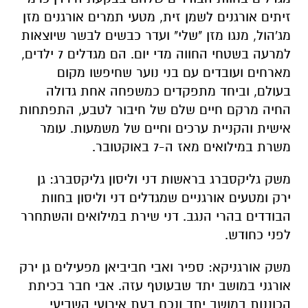
זיתים אורגנים לשמן זית, מטעי תמרים אורגנים מזן
מג'הול, מנגו מזן "שלי" ועדר כבשים לבשר שיוצאות
למרעה בשטחי החווה מדי יום. הם מגדלים 7 ילדים,
מארחים ועובדים עם בני נוער שחיפשו מקום
בעולם, וביחד מתפקדים כמשפחה אחת גדולה
החיה מרקם חיים שלם של חיבור לטבע, התפתחות
אישית והקניית ערכים וחיים של משמעות. עומר
משרת במילואים מאז ה-7 באוקטובר.
משק גליקסברג בראשות דני וליסון גליקסברג
: גן
ירק ומטעים אורגניים שמגדלים דני וליסון בחוות
הבודדים בהרי הנגב. דני שירת במילואים והשתחרר
לפני כחודש.
משק אורגניקא:
ספיר ואבי חביביאן מפעילים גן ירק
אורגני במושב יתד שבעוטף עזה. אבי חבר בכיתת
הכוננות במושב יתד ונכח בעת אירועי השביעי