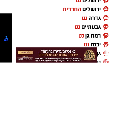
הקרן לידידות, כארגון החברתי המוביל בישראל,
רואה בחיזוק מערכת הבריאות חלק בלתי נפרד
מחיזוק החוסן הלאומי בדגש מיוחד לאיכות וזמינות
הרפואה בפריפריה. מאז תחילת המלחמה השקיעה
הקרן מאות מיליוני שקלים בבתי חולים, בציוד
רפואי, במיגון ובפרויקטים מצילי חיים ברחבי הארץ.
מתוך מחויבות זו תרמה הקרן לידידות 2 מיליון דולר
להקמת מחלקת השיקום הנוספת והממוגנת.
מבחינת הקרן מדובר בהשקעה שאינה רק בבניין,
אלא באנשים, במשפחות ובעתידה של מדינת
ישראל.
המרכז הרפואי מעניק מענה לחיילים ולאנשי כוחות
הביטחון שנפצעו במלחמת חרבות ברזל, וכן
למטופלים הזקוקים לשיקום בעקבות שבץ מוחי,