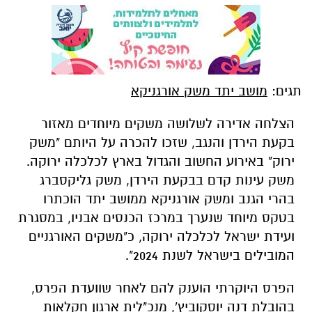
תגים:
מושב יתד משק אורגניקא
הצלחה אדירה לשלושה משקים מיוחדים מאזור
בקעת הירדן והנגב, שזכו להכרה על היותם "משק
ירוק" באירוע החשוב והגדול בארץ לכלכלה ירוקה.
משק עינות קדם בבקעת הירדן, משק גליקסברג
בהרי הגנב ומשק אורגניקא ממושב יתד הוכתרו
בטקס מיוחד שנערך במרכז הכנסים אבניו, במסגרת
ועידת ישראל לכלכלה ירוקה, כ"משקים האורגניים
המובילים בישראל לשנת 2024".
הפרס היוקרתי הוענק להם לאחר שוועדת הפרס,
בהובלת דנה יוסקוביץ', מנכ"לית ארגון חקלאות