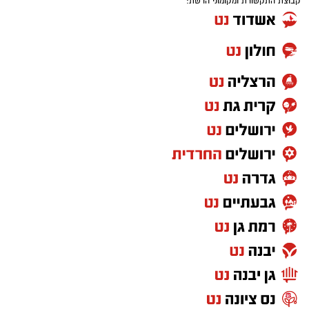
קבוצת התקשורת ומקומוני הרשת:
האזהרה מתפרסמת לאחר שבדיקות מעבדה
הושלמו לכלל המוצרים שנאספו במהלך המבצע,
ובהמשך להודעת משרד הבריאות שפורסמה בחודש
יולי.
בין המוצרים שנמצאו ואינם רשומים במאגרי משרד
הבריאות, ולכן חל איסור לשווקם:
PROTEIN + MINERAL PREMIUM HAIR
STRAIGHTENING
Protein Mineral Premium Pre Treatment
Shampoo
בנוסף, נמצא כי המוצר
HYDRO KERATIN PRO
HAIR STRAIGHTENING GEL
, שאף הוא אינו רשום
במאגרי משרד הבריאות, מסומן כמכיל
חומצה
גליאוקסילית
– רכיב האסור לשימוש בתכשירים