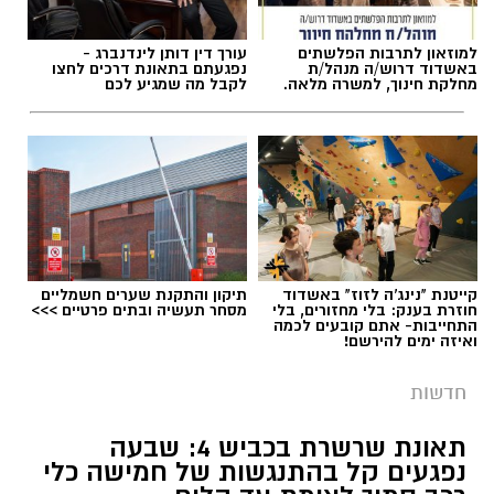
למוזאון לתרבות הפלשתים
עורך דין דותן לינדנברג -
באשדוד דרוש/ה מנהל/ת
נפגעתם בתאונת דרכים לחצו
מחלקת חינוך, למשרה מלאה.
לקבל מה שמגיע לכם
קייטנת "נינג'ה לזוז" באשדוד
תיקון והתקנת שערים חשמליים
חוזרת בענק: בלי מחזורים, בלי
מסחר תעשיה ובתים פרטיים >>>
התחייבות- אתם קובעים לכמה
ואיזה ימים להירשם!
חדשות
תאונת שרשרת בכביש 4: שבעה
נפגעים קל בהתנגשות של חמישה כלי