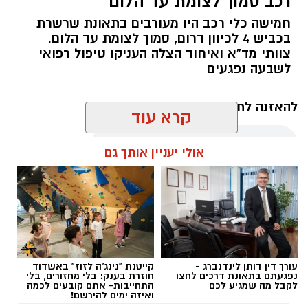
רכב סמוך לצומת עד הלום
חמישה כלי רכב היו מעורבים בתאונת שרשרת
בכביש 4 לכיוון דרום, סמוך לצומת עד הלום.
צוותי מד”א ואיחוד הצלה העניקו טיפול רפואי
לשבעה נפגעים
להאזנה לתוכן:
קרא עוד
אולי יעניין אותך גם
עופר אשטוקר / 11:09 07.08.26
עורך דין דותן לינדנברג -
קייטנת "נינג'ה לזוז" באשדוד
נפגעתם בתאונת דרכים לחצו
חוזרת בענק: בלי מחזורים, בלי
תגים:
תאונת שרשרת עד הלום
לקבל מה שמגיע לכם
התחייבות- אתם קובעים לכמה
ואיזה ימים להירשם!