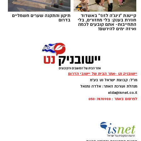
קייטנת "נינג'ה לזוז" באשדוד
תיקון והתקנה שערים חשמליים
חוזרת בענק: בלי מחזורים, בלי
בדרום
התחייבות- אתם קובעים לכמה
ואיזה ימים להירשם!
‏כדי לעקוב אחרי הערוץ יישובניק נט ב-WhatsApp:‏‏‏
יש לכם מידע חשוב שטרם נחשף? צילומים מאירוע
יישובניק נט -אתר הבית של יישובי הדרום
חדשותי? מצאתם טעות בכתבה? נשמח שתשתפו
מו"ל: קבוצת ישראל נט בע"מ
אותנו
מנהלת ועורכת האתר: אלדה נתנאל
elda@isnet.co.il
צילומים: משרד הבריאות
לפרסום באתר : 050-7870908
משרד הבריאות פרסם אזהרה לציבור מפני שימוש
במוצרי שיער נוספים שנתפסו במסגרת מבצע
פיקוח שנערך בתשעה סניפי רשת "מרכז
ההחלקות".