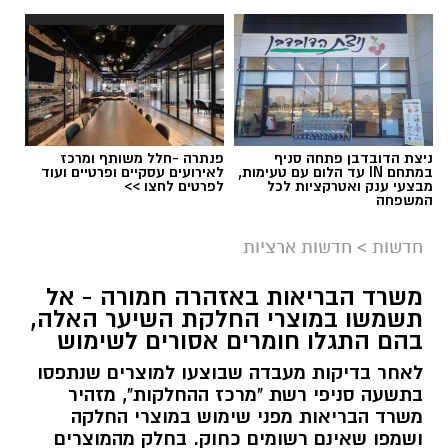
ניצת הדובדבן פתחה סניף
פנתרה -חלל משותף ומרכז
במתחם IN עד הלום עם טעימות,
לאירועים עסקיים ופרטיים ועוד
מבצעי ענק ואטרקציות לכל
לפרטים לחצו >>
המשפחה
חדשות
>
חדשות ארציות
משרד הבריאות באזהרה חמורה - אל
תשמשו במוצרי החלקת השיער האלה,
צילום: דוברות איחוד הצלה
בהם התגלו חומרים אסורים לשימוש
תאונת דרכים עם מעורבות חמישה כלי רכב אירעה
לאחר בדיקות מעבדה שבוצעו למוצרים שנתפסו
היום בכביש 4 לכיוון דרום, סמוך לצומת עד הלום.
בתשעה סניפי רשת "מרכז ההחלקות", מזהיר
משרד הבריאות מפני שימוש במוצרי החלקה
לזירה הוזעקו צוותי הרפואה של מד”א ואיחוד
ושמפו שאינם רשומים כחוק. בחלק מהמוצרים