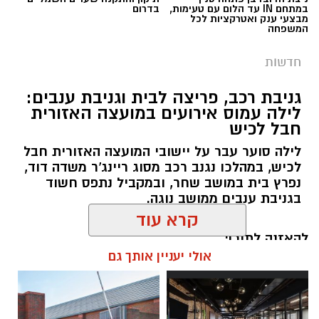
במתחם IN עד הלום עם טעימות,
בדרום
מבצעי ענק ואטרקציות לכל
המשפחה
חדשות
גניבת רכב, פריצה לבית וגניבת ענבים:
לילה עמוס אירועים במועצה האזורית
חבל לכיש
לילה סוער עבר על יישובי המועצה האזורית חבל
לכיש, במהלכו נגנב רכב מסוג ריינג'ר משדה דוד,
נפרץ בית במושב שחר, ובמקביל נתפס חשוד
בגניבת ענבים ממושב נוגה.
דוברות משטרה
להאזנה לתוכן:
קרא עוד
בנוסף, במהלך סוף השבוע נרשמו שישה קנסות בגין
גניבה או כניסה לשטחים חקלאיים ללא אישור.
אולי יעניין אותך גם
אלדה נתנאל / 17:57 08.08.26