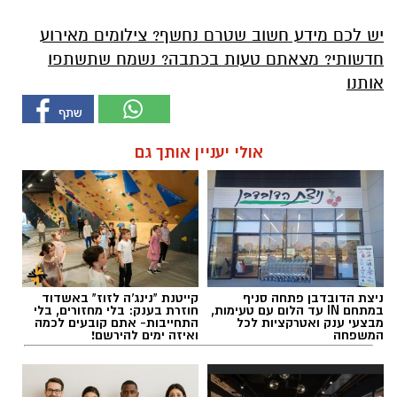
יש לכם מידע חשוב שטרם נחשף? צילומים מאירוע
חדשותי? מצאתם טעות בכתבה? נשמח שתשתפו
אותנו
אולי יעניין אותך גם
ניצת הדובדבן פתחה סניף
קייטנת "נינג'ה לזוז" באשדוד
במתחם IN עד הלום עם טעימות,
חוזרת בענק: בלי מחזורים, בלי
מבצעי ענק ואטרקציות לכל
התחייבות- אתם קובעים לכמה
המשפחה
ואיזה ימים להירשם!