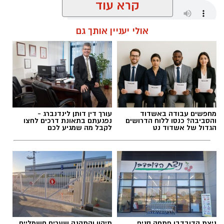
קרא עוד
אולי יעניין אותך גם
אלדה נתנאל / 18:01 08.08.26
מחפשים עבודה באשדוד
עורך דין דותן לינדנברג -
תגים:
חבל לכיש
והסביבה? כנסו ללוח הדרושים
נפגעתם בתאונת דרכים לחצו
הגדול של אשדוד נט
לקבל מה שמגיע לכם
במהלך סוף השבוע אירעו שני ניסיונות לגניבה
מסחרית של ענבים באזור מושב לכיש. על פי
הדיווח, החשודים הגיעו ברכב ללא אורות, אך
בעקבות אינדיקציה שהתקבלה הוזעק שומר
השדות למקום, והגנבים נמלטו לפני שהצליחו
להשלים את הגניבה.
ניצת הדובדבן פתחה סניף
תיקון והתקנה שערים חשמליים