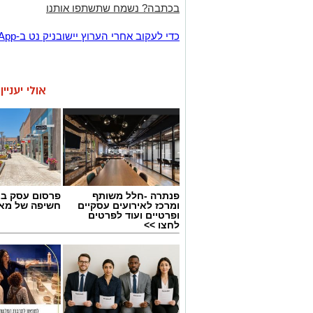
בכתבה? נשמח שתשתפו אותנו
‏כדי לעקוב אחרי הערוץ יישובניק נט ב-WhatsApp:‏‏‏
אולי יעניי
פנתרה -חלל משותף
פרסום עסק בא
ומרכז לאירועים עסקיים
חשיפה של מאו
ופרטיים ועוד לפרטים
לחצו >>