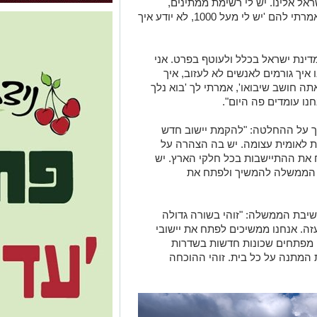
ל אלינו. יש לי רשימת ממתינים,
התקשרו הבוקר גם ושאלו איפה נרשמים, אמרתי להם 'יש לי מעל 1000, לא יודע איך
מדינת ישראל בכלל ולעוטף בפרט. אני
איך גורמים לאנשים לא לעזוב, איך
ה חושב שיבואו', אמרתי לך 'בוא נלך
בירך על ההחלטה: "להקמת יישוב חדש
ת לאומית עצומה. יש בה הצהרה על
 את ההתיישבות בכל חלקי הארץ. יש
 הממשלה להמשיך ולפתח את
יבת הממשלה: "זוהי בשורה גדולה
עזה. אנחנו ממשיכים לפתח את יישובי
ו מפתחים שכונות חדשות בשדרות
ת המתנה על כל בית. זוהי ההוכחה