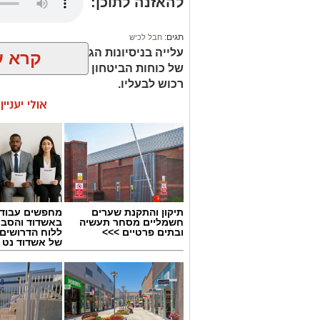
להאזנה לתוכן:
תגים:
חבל לכיש
עלייה בניסיונות הגניבה במועצה האז
קרא ע
של כוחות הביטחון והשיטור שהוביל
רכוש לבעליו.
אולי יעניי
במהלך סוף השבוע אירעו שני ניסיונות לג
לכיש. על פי הדיווח, החשודים הגיעו ברכב
שהתקבלה הוזעק שומר השדות למקום, והג
הגניבה.
תיקון והתקנת שערים
מחפשים עבוד
חשמליים מסחר תעשיה
באשדוד והסבי
ובתים פרטיים >>>
ללוח הדרושים 
של אשדוד נט