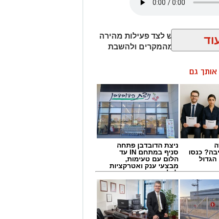
ורית חבל לכיש לצד פעילות מהירה
וד
ה לסיכול חלק מהמקרים ולהשבת
ן אותך גם
ניבה מסחרית של ענבים באזור מושב
 ללא אורות, אך בעקבות אינדיקציה
נבים נמלטו לפני שהצליחו להשלים את
ה
ניצת הדובדבן פתחה
בה? כנסו
סניף במתחם IN עד
הגדול
הלום עם טעימות,
מבצעי ענק ואטרקציות
לכל המשפחה