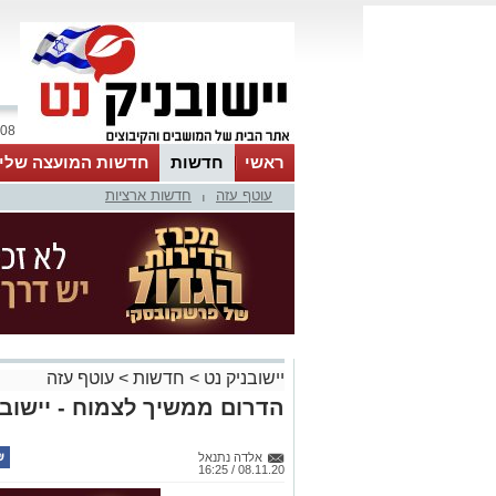
08 אוגוסט 2026 / 21:11
ראשי
חדשות
חדשות המועצה שלי
עוטף עזה
חדשות ארציות
אינדקס עסקים
לוח
טיפים והמלצות
|
יישובניק נט
>
חדשות
>
עוטף עזה
הדרום ממשיך לצמוח - יישוב
אלדה נתנאל
08.11.20 / 16:25