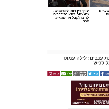
שערים
עורך דין דותן לינדנברג -
ם
נפגעתם בתאונת דרכים
לחצו לקבל מה שמגיע
לכם
סות בגין גניבה או כניסה לשטחים
ת ענבים: לילה עמוס
ל לכיש
 עלייה בניסיונות של גנבי רכוש, כלי
 חלק מהחשודים מגיעים משטחי יהודה
 בשיטור הקהילתי לתושבים לגלות ערנות,
 את המידע לגורמי הביטחון, במטרה
, שם טנדר אסף אופניים מתוך היישוב.
ותר החשוד והאופניים הוחזרו לבעליהם.