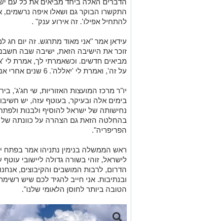
הדברים האלה ביחד מביאים את כל עם ישרא
להתחיל אפילו'. זה אירוע ענק" .
עידאן אמר "אני מאוד מתרגש. זה יום חג ל
זוכר את הישיבה הזאת, ישיבה שבה חשבנו 
מביאים חדשים. וכשאמרתי לך, אמרת לי 'את
על זה', ואמרת לי 'יאללה'. 6 שנים אחרי אנחנו עומדים פה היום".
יו"ר מרכז המועצות האזוריות, שי חג'ג', 
בימים אלה ובעיקר, בעוטף עזה, יש חשיבו
נחישותה של ישראל להוסיף ולבנות ולפתח
בהחלטה הזאת גם הצהרה על כוונתה של
הפריפריה".
ראש הממשלה בנימין נתניהו אמר בפתח יש
לישראל, זוהי בשורה גדולה ליישובי עוטף 
הדרום, לרבות המושבים והקיבוצים, אנחנ
ובנתיבות. אני חייב להגיד לכם שיש רשימ
הטובה ביותר לחוסן הלאומי שלנו".