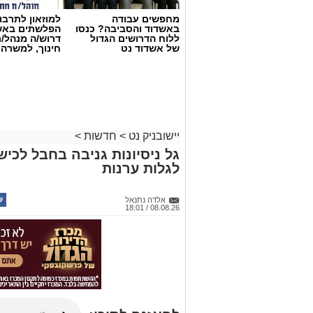
מחפשים עבודה
למוזאון לתרבו
באשדוד והסביבה? כנסו
הפלשתים באש
ללוח הדרושים הגדול
דרוש/ה מנהל/
של אשדוד נט
חינוך, למשרה
יישובניק נט
>
חדשות
>
גל ניסיונות גניבה בחבל לכ
לגלות ערנות
אלדה נתנאל
08.08.26 / 18:01