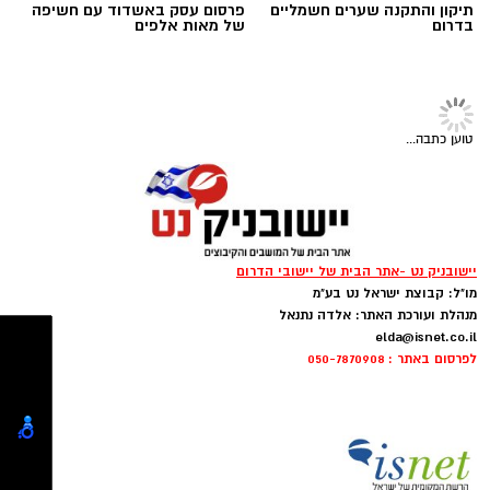
תיקון והתקנה שערים חשמליים
פרסום עסק באשדוד עם חשיפה
בדרום
של מאות אלפים
טוען כתבה...
‏כדי לעקוב אחרי הערוץ יישובניק נט ב-WhatsApp:‏‏‏
FREEPIK
יש לכם מידע חשוב שטרם נחשף? צילומים מאירוע
יישובניק נט -אתר הבית של יישובי הדרום
חדשותי? מצאתם טעות בכתבה? נשמח שתשתפו
תנועת
"עתיד לעוטף"
בירכה על הודעת שר
מו"ל: קבוצת ישראל נט בע"מ
אותנו
הביטחון, שלפיה לא יתבצע בשלב זה כל רידוד
מנהלת ועורכת האתר: אלדה נתנאל
בסד"כ ההגנה ובכיתות הכוננות ביישובי עוטף עזה.
elda@isnet.co.il
לפרסום באתר : 050-7870908
בהודעת התנועה נמסר כי מדובר בהחלטה
משמעותית, המשקפת הקשבה לעמדות שהציגו