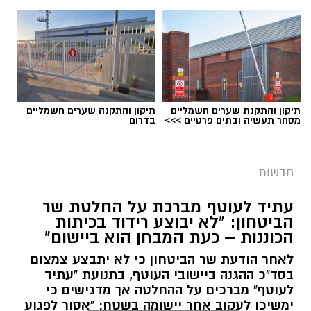
תיקון והתקנת שערים חשמליים
תיקון והתקנה שערים חשמליים
מסחר תעשיה ובתים פרטיים >>>
בדרום
חדשות
עתיד לעוטף מברכת על החלטת שר
הביטחון: "לא יבוצע רידוד בכיתות
הכוננות – כעת המבחן הוא ביישום"
אילוסטרציה ניסוי בחץ
לאחר הודעת שר הביטחון כי לא יתבצע צמצום
משרד הביטחון, צה”ל והתעשייה האווירית ביצעו
בסד"כ ההגנה ביישובי העוטף, בתנועת "עתיד
לפני זמן קצר ניסוי מתוכנן מראש במערכת ההגנה
לעוטף" מברכים על ההחלטה אך מדגישים כי
האווירית “חץ”.
ימשיכו לעקוב אחר יישומה בשטח: "אסור לפגוע