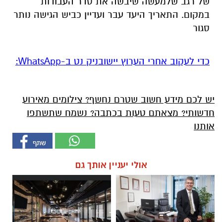
של רגב שלמעשה שיבשה את סדר העבודות
במקום. התאריך היעד עבר ועדיין כביש הגישה נותר
סגור
‏כדי לעקוב אחרי הערוץ יישובניק נט ב-WhatsApp:‏‏‏
יש לכם מידע חשוב שטרם נחשף? צילומים מאירוע
חדשותי? מצאתם טעות בכתבה? נשמח שתשתפו
אותנו
אולי יעניין אותך גם