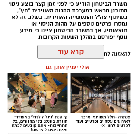
משרד הביטחון הודיע כי לפני זמן קצר בוצע ניסוי
מתוכנן מראש במערכת ההגנה האווירית “חץ”,
בשיתוף צה”ל והתעשייה האווירית. בשלב זה לא
נמסרו פרטים נוספים על מהות הניסוי או
תוצאותיו, אך במשרד הביטחון ציינו כי מידע
נוסף יפורסם במהלך השעות הקרובות
קרא עוד
להאזנה לתוכן:
אולי יעניין אותך גם
עופר אשטוקר / 08:20 06.08.26
פנתרה -חלל משותף ומרכז
קייטנת "נינג'ה לזוז" באשדוד
לאירועים עסקיים ופרטיים ועוד
חוזרת בענק: בלי מחזורים, בלי
לפרטים לחצו >>
התחייבות- אתם קובעים לכמה
ואיזה ימים להירשם!
תגים:
ניסוי בטיל החץ