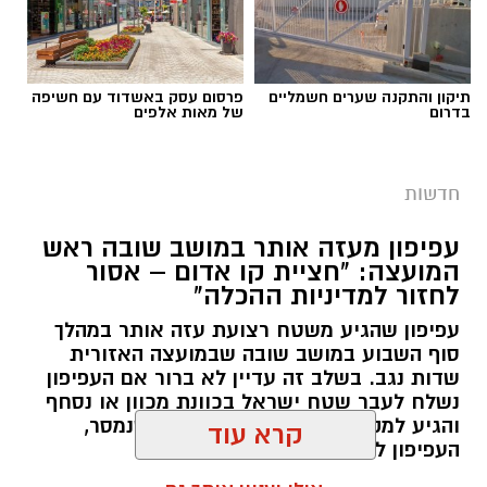
בוצעה
הערכה פרטנית לכל מצלמה ומצלמה
, תוך
בחינת מאפייני הדרך שבה היא מוצבת, היקפי
התנועה באזור, נתוני תאונות הדרכים, מספר
תיקון והתקנה שערים חשמליים
פרסום עסק באשדוד עם חשיפה
הנפגעים ומאפייני הסיכון בכל מקטע.
בדרום
של מאות אלפים
חדשות
עפיפון מעזה אותר במושב שובה ראש
המועצה: "חציית קו אדום – אסור
צילום: פרטי
לחזור למדיניות ההכלה"
עפיפון שהגיע משטח רצועת עזה אותר במהלך
תביעת הגולשים בעקבות זיהום נחל לכיש וחופי
סוף השבוע במושב שובה שבמועצה האזורית
אשדוד הגיעה היום (ראשון) לנקודת הסיום
שדות נגב. בשלב זה עדיין לא ברור אם העפיפון
המשפטית המשמעותית שלה: בית המשפט המחוזי
נשלח לעבר שטח ישראל בכוונת מכוון או נסחף
והגיע למקום במקרה. על פי המידע שנמסר,
מרכז-לוד אישר את הסדר הפשרה שאליו הגיעו
העפיפון לא נשא מטען.
הצדדים כבר לפני יותר משנה – והעניק לו תוקף
קרא עוד
של פסק דין.