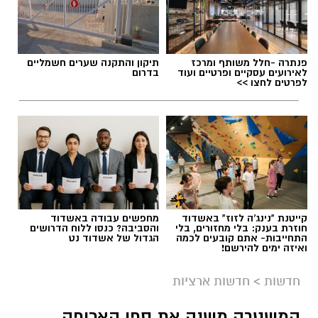
פנתרה -חלל משותף ומרכז
תיקון והתקנה שערים חשמליים
לאירועים עסקיים ופרטיים ועוד
בדרום
לפרטים לחצו >>
קייטנת "נינג'ה לזוז" באשדוד
מחפשים עבודה באשדוד
חוזרת בענק: בלי מחזורים, בלי
והסביבה? כנסו ללוח הדרושים
התחייבות- אתם קובעים לכמה
הגדול של אשדוד נט
ואיזה ימים להירשם!
חדשות
>
חדשות ארציות
המשטרה משנה את ספי האכיפה