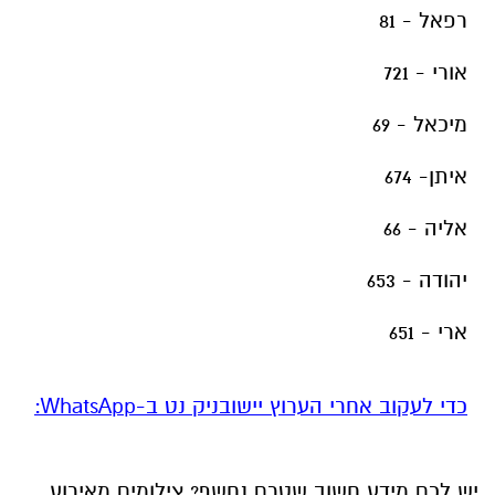
רפאל - 81
אורי - 721
מיכאל - 69
איתן- 674
אליה - 66
יהודה - 653
ארי - 651
‏כדי לעקוב אחרי הערוץ יישובניק נט ב-WhatsApp:‏‏‏
יש לכם מידע חשוב שטרם נחשף? צילומים מאירוע