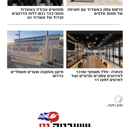
מנהל האתר / 08:59 07.08.26
פרסום עסק באשדוד עם חשיפה
מחפשים עבודה באשדוד
של מאות אלפים
והסביבה? כנסו ללוח הדרושים
הגדול של אשדוד נט
תגים:
משרד הבריאות
,
חומרים מסוכנים
,
מרכז
ההחלקות
פנתרה -חלל משותף ומרכז
תיקון והתקנה שערים חשמליים
לאירועים עסקיים ופרטיים ועוד
בדרום
לפרטים לחצו >>
‏כדי לעקוב אחרי הערוץ יישובניק נט ב-WhatsApp:‏‏‏
טוען כתבה...