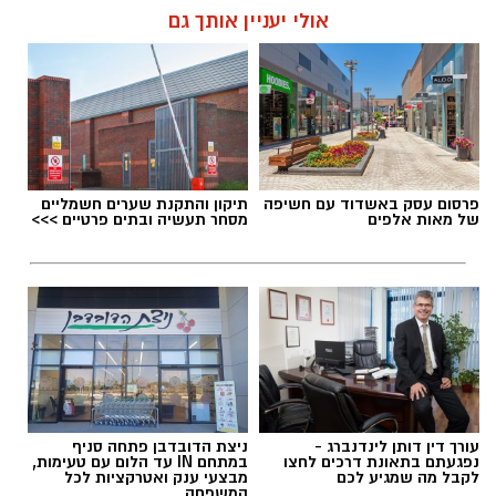
אולי יעניין אותך גם
עופר אשטוקר / 11:09 07.08.26
פרסום עסק באשדוד עם חשיפה
תיקון והתקנת שערים חשמליים
של מאות אלפים
מסחר תעשיה ובתים פרטיים >>>
תגים:
תאונת שרשרת עד הלום
עורך דין דותן לינדנברג -
ניצת הדובדבן פתחה סניף
נפגעתם בתאונת דרכים לחצו
במתחם IN עד הלום עם טעימות,
לקבל מה שמגיע לכם
מבצעי ענק ואטרקציות לכל
המשפחה