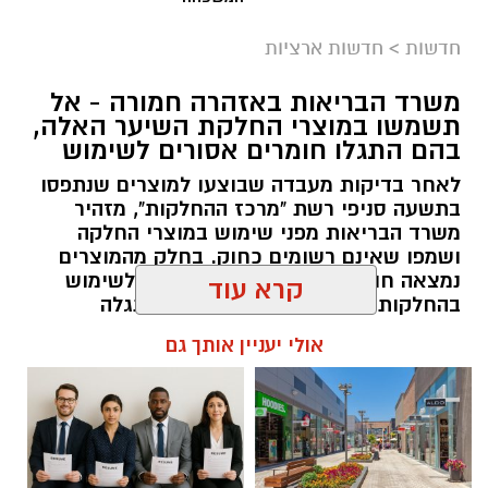
חדשות
>
חדשות ארציות
משרד הבריאות באזהרה חמורה - אל
תשמשו במוצרי החלקת השיער האלה,
צילום: דוברות איחוד הצלה
בהם התגלו חומרים אסורים לשימוש
תאונת דרכים עם מעורבות חמישה כלי רכב אירעה
לאחר בדיקות מעבדה שבוצעו למוצרים שנתפסו
היום בכביש 4 לכיוון דרום, סמוך לצומת עד הלום.
בתשעה סניפי רשת "מרכז ההחלקות", מזהיר
משרד הבריאות מפני שימוש במוצרי החלקה
לזירה הוזעקו צוותי הרפואה של מד”א ואיחוד
ושמפו שאינם רשומים כחוק. בחלק מהמוצרים
נמצאה חומצה גליאוקסילית האסורה לשימוש
הצלה, שהעניקו טיפול רפואי לשבעה נפגעים במצב
בהחלקות שיער, ובמוצרים נוספים התגלה
קל. שניים מהפצועים פונו באמבולנס של איחוד
פורמאלדהיד - חומר המוגדר כמסרטן
קרא עוד
הצלה להמשך טיפול בבית החולים אסותא
באשדוד, בעוד יתר הנפגעים טופלו במקום.
להאזנה לתוכן:
אולי יעניין אותך גם
בעקבות התאונה נרשמו עומסי תנועה באזור,
והנהגים מתבקשים לנסוע בזהירות ולהישמע
להנחיות כוחות ההצלה והמשטרה.