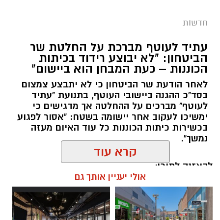
חדשות
עתיד לעוטף מברכת על החלטת שר
הביטחון: "לא יבוצע רידוד בכיתות
הכוננות – כעת המבחן הוא ביישום"
לאחר הודעת שר הביטחון כי לא יתבצע צמצום
בסד"כ ההגנה ביישובי העוטף, בתנועת "עתיד
לעוטף" מברכים על ההחלטה אך מדגישים כי
ימשיכו לעקוב אחר יישומה בשטח: "אסור לפגוע
בכשירות כיתות הכוננות כל עוד האיום מעזה
נמשך".
קרא עוד
להאזנה לתוכן:
אולי יעניין אותך גם
אלדה נתנאל / 17:07 05.08.26