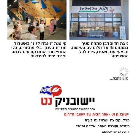
בשטח כדי לוודא שלא יינקטו צעדים שיפגעו
בכשירות כיתות הכוננות ובביטחונם של תושבי
העוטף.
ניצת הדובדבן פתחה סניף
קייטנת "נינג'ה לזוז" באשדוד
במתחם IN עד הלום עם טעימות,
חוזרת בענק: בלי מחזורים, בלי
מבצעי ענק ואטרקציות לכל
התחייבות- אתם קובעים לכמה
המשפחה
ואיזה ימים להירשם!
טוען כתבה...
זקא
מתנדבי זק"א מרחב נגב - צוות נתיבות הוזעקו
עוד נמסר כי לקחי אירועי
7 באוקטובר
מחייבים את
לזירה ופועלים בכבוד המת ובאיסוף הממצאים
מקבלי ההחלטות שלא להחליש את מערך ההגנה
לקבורה.
יישובניק נט -אתר הבית של יישובי הדרום
היישובי. "כיתות הכוננות הוכיחו את חשיבותן ברגעי
מו"ל: קבוצת ישראל נט בע"מ