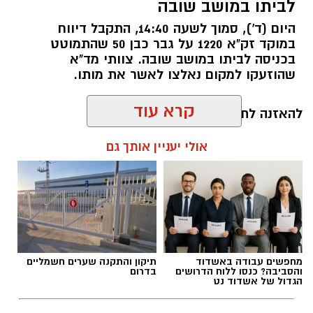
לביתו במושב שובה
היום (ד'), סמוך לשעה 14:40, התקבל דיווח
FREEPIK
במוקד זק"א 1220 על גבר כבן 50 שהתמוטט
בכניסה לביתו במושב שובה. צוותי מד"א
תנועת
"עתיד לעוטף"
בירכה על הודעת שר
שהוזעקו למקום נאלצו לאשר את מותו.
הביטחון, שלפיה לא יתבצע בשלב זה כל רידוד
בסד"כ ההגנה ובכיתות הכוננות ביישובי עוטף עזה.
להאזנה לתוכן:
קרא עוד
בהודעת התנועה נמסר כי מדובר בהחלטה
משמעותית, המשקפת הקשבה לעמדות שהציגו
ראשי הרשויות ותנועת "עתיד לעוטף", אשר התריעו
אולי יעניין אותך גם
אלדה נתנאל / 17:06 05.08.26
בשבועות האחרונים מפני כל פגיעה במרכיבי ההגנה
היישוביים והבהירו כי המצב הביטחוני עדיין אינו
מאפשר צמצום בכוחות.
עם זאת, בתנועה מדגישים כי ההכרזה לבדה אינה
מספיקה וכי המבחן האמיתי יהיה ביישום ההחלטה
מחפשים עבודה באשדוד
תיקון והתקנה שערים חשמליים
תגים:
מושב שובה
והסביבה? כנסו ללוח הדרושים
בדרום
בפועל. לדבריהם, הם ימשיכו לעקוב אחר הנעשה
הגדול של אשדוד נט