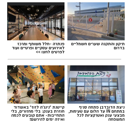
משמעותית, המשקפת הקשבה לעמדות שהציגו
ראשי הרשויות ותנועת "עתיד לעוטף", אשר התריעו
אולי יעניין אותך גם
אלדה נתנאל / 17:06 05.08.26
בשבועות האחרונים מפני כל פגיעה במרכיבי ההגנה
היישוביים והבהירו כי המצב הביטחוני עדיין אינו
מאפשר צמצום בכוחות.
עם זאת, בתנועה מדגישים כי ההכרזה לבדה אינה
מספיקה וכי המבחן האמיתי יהיה ביישום ההחלטה
תיקון והתקנה שערים חשמליים
פנתרה -חלל משותף ומרכז
תגים:
מושב שובה
בדרום
לאירועים עסקיים ופרטיים ועוד
בפועל. לדבריהם, הם ימשיכו לעקוב אחר הנעשה
לפרטים לחצו >>
בשטח כדי לוודא שלא יינקטו צעדים שיפגעו
בכשירות כיתות הכוננות ובביטחונם של תושבי
העוטף.
ניצת הדובדבן פתחה סניף
קייטנת "נינג'ה לזוז" באשדוד
במתחם IN עד הלום עם טעימות,
חוזרת בענק: בלי מחזורים, בלי
מבצעי ענק ואטרקציות לכל
התחייבות- אתם קובעים לכמה