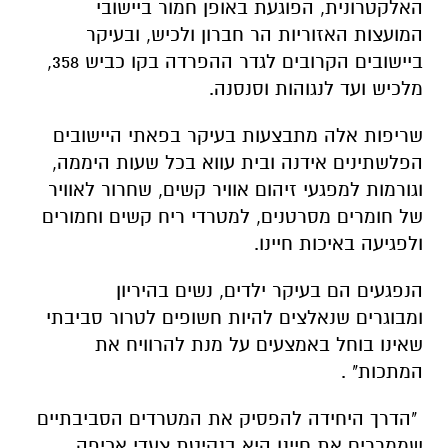
האלקטרונית, הפוגעת באופן חמור ביישובי
המועצות האזוריות הר חברון ולכיש, ובעיקר
ביישובים הקרובים לגדר ההפרדה בקו כביש 358,
מלכיש ועד לנגוהות וסנסנה.
שריפות אלה מתבצעות בעיקר בפאתי היישובים
הפלשתינים אידנה ובית עווא בכל שעות היממה,
וגורמות למפגעי זיהום אוויר קשים, שחרור לאוויר
של חומרים מסרטנים, למטרדי ריח קשים וחמורים
ולפגיעה באיכות חיינו.
הנפגעים הם בעיקר ילדים, נשים בהיריון
ומבוגרים שנאלצים להיות חשופים לטרור סביבתי
שאינו בוחל באמצעים על מנת להרוויח את
המתכות" .
"הדרך היחידה להפסיק את המטרדים הסביבתיים
שממררים את חיינו היא בנקיטת צעדי אכיפה