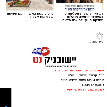
למוזאון לתרבות הפלשתים
פרסום עסק באשדוד עם חשיפה
באשדוד דרוש/ה מנהל/ת
של מאות אלפים
מחלקת חינוך, למשרה מלאה.
‏כדי לעקוב אחרי הערוץ יישובניק נט ב-WhatsApp:‏‏‏
יש לכם מידע חשוב שטרם נחשף? צילומים מאירוע
טוען כתבה...
חדשותי? מצאתם טעות בכתבה? נשמח שתשתפו
אותנו
יישובניק נט -אתר הבית של יישובי הדרום
צילומים: משרד הבריאות
מו"ל: קבוצת ישראל נט בע"מ
מנהלת ועורכת האתר: אלדה נתנאל
משרד הבריאות פרסם אזהרה לציבור מפני שימוש
elda@isnet.co.il
לפרסום באתר : 050-7870908
במוצרי שיער נוספים שנתפסו במסגרת מבצע
פיקוח שנערך בתשעה סניפי רשת "מרכז