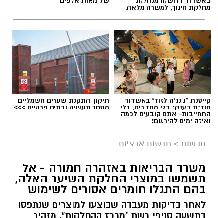
באשדוד דרוש/ה מנהל/ת
של מאות אלפים
תגים:
תאונת שרשרת עד הלום
מחלקת חינוך, למשרה מלאה.
קייטנת "נינג'ה לזוז" באשדוד
תיקון והתקנת שערים חשמליים
חוזרת בענק: בלי מחזורים, בלי
מסחר תעשיה ובתים פרטיים >>>
התחייבות- אתם קובעים לכמה
ואיזה ימים להירשם!
חדשות
>
חדשות ארציות
משרד הבריאות באזהרה חמורה - אל
תשמשו במוצרי החלקת השיער האלה,
צילום: דוברות איחוד הצלה
בהם התגלו חומרים אסורים לשימוש
תאונת דרכים עם מעורבות חמישה כלי רכב אירעה
לאחר בדיקות מעבדה שבוצעו למוצרים שנתפסו
היום בכביש 4 לכיוון דרום, סמוך לצומת עד הלום.
בתשעה סניפי רשת "מרכז ההחלקות", מזהיר