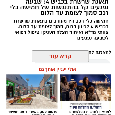
תאונת שרשרת בכביש 4: שבעה
נפגעים קל בהתנגשות של חמישה כלי
רכב סמוך לצומת עד הלום
חמישה כלי רכב היו מעורבים בתאונת שרשרת
בכביש 4 לכיוון דרום, סמוך לצומת עד הלום.
צוותי מד”א ואיחוד הצלה העניקו טיפול רפואי
לשבעה נפגעים
להאזנה לתוכן:
קרא עוד
אולי יעניין אותך גם
עופר אשטוקר / 11:09 07.08.26
למוזאון לתרבות הפלשתים
פרסום עסק באשדוד עם חשיפה