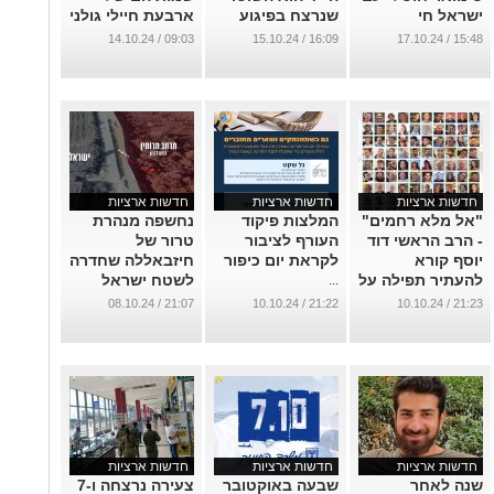
ישראל חי
שנרצח בפיגוע
ארבעת חיילי גולני
במחלף יבנה
שנפלו באסון
...
09:03 / 14.10.24
16:09 / 15.10.24
15:48 / 17.10.24
...
...
חדשות ארציות
חדשות ארציות
חדשות ארציות
"אל מלא רחמים"
המלצות פיקוד
נחשפה מנהרת
- הרב הראשי דוד
העורף לציבור
טרור של
יוסף קורא
לקראת יום כיפור
חיזבאללה שחדרה
להעתיר תפילה על
לשטח ישראל
...
החטופים לפני
(וידאו)
21:07 / 08.10.24
21:22 / 10.10.24
21:23 / 10.10.24
תפילת כל נדריי
...
...
חדשות ארציות
חדשות ארציות
חדשות ארציות
שנה לאחר
שבעה באוקטובר
צעירה נרצחה ו-7