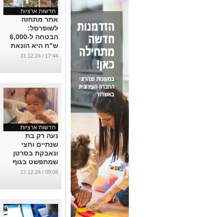
חדשות ארציות
אתר מתחזה
לשופרסל:
הבטחה ל-6,000
ש"ח היא הונאת
פישינג
17:44 / 31.12.24
...
חדשות ארציות
נעה רק בת
שנתיים וחצי
ונאבקת בסרטן
שמתפשט בגוף
הקטן שלה כעת
09:08 / 17.12.24
המשפחה מבקשת
סיוע לטיפול מציל
חיים
...