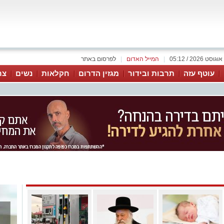
|
המייל האדום
|
לפרסום באתר
עוטף עזה
תרבות ובידור
מגזין הדרום
חקלאות
נשים
צר