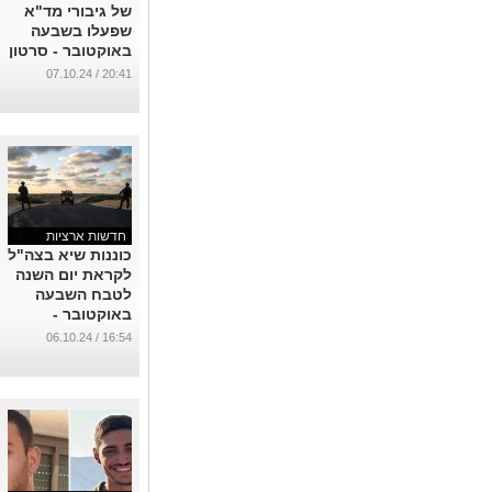
של גיבורי מד"א
שפעלו בשבעה
באוקטובר - סרטון
מרגש בשילוב
20:41 / 07.10.24
בינה מלאכותית
...
חדשות ארציות
כוננות שיא בצה"ל
לקראת יום השנה
לטבח השבעה
באוקטובר -
חמאס ינסה
16:54 / 06.10.24
להוציא מתווה
טרור
...