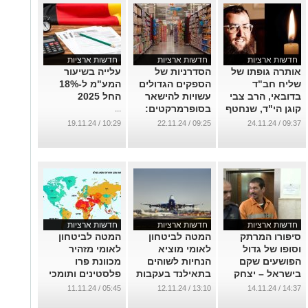
חדשות ארציות
חדשות ארציות
חדשות ארציות
אותרה גופתו של
הסדרניות של
עלייה בשיעור
שליח חב"ד
הספקים הגדולים
המע"מ ל-18%
בדובאי, הרב צבי
עשויות להישאר
החל 2025
קוגן הי"ד, שנחטף
בסופרמרקטים:
...
ונרצח בידי
רשות התחרות
10:29 / 19.11.24
09:25 / 22.11.24
09:37 / 24.11.24
טרוריסטים שפעלו
בוחנת דחייה
בשם איראן
במעבר האחריות
לסידור המדפים
...
...
חדשות ארציות
חדשות ארציות
חדשות ארציות
סיפורו המרתק
המטה לביטחון
המטה לביטחון
וסופו של גדול
לאומי מוציא
לאומי מזהיר
הפושעים שקם
הנחיות לשוהים
מכוונת פרו
בישראל – יצחק
בתאילנד בעקבות
פלסטינים ותומכי
אברג'ל
חשש לפגיעה
טרור לפעול
05:45 / 11.11.24
13:10 / 12.11.24
14:37 / 14.11.24
בישראלים
באלימות כלפי
...