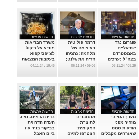
ישראליים
...
...
חדשות ארציות
חדשות ארציות
חדשות ארציות
פוגרום נגד
דרמה פוליטית
משרד הבריאות
ישראליים
בעיצומה של
מודיע על ריקול
באמסטרדם -
מלחמה: נתניהו
לצ'יפס קפוא
בצה"ל נערכים
הדיח את גלנט;
בעקבות המצאות
להוציא מטוסים
ישראל כץ ימונה
חיידק ליסטריה
19:45 / 04.11.24
09:06 / 06.11.24
08:29 / 08.11.24
לחילוץ
לשר הביטחון
מונוציטוגנס
הישראליים
...
...
...
חדשות ארציות
חדשות ארציות
חדשות ארציות
מערך הסייבר
מתחברים
ברית הדמים- נציג
מזהיר מפני
לתוצרת
העדה הדרוזית
הודעות סמס
המקומית:
בביקור בניר עוז
שאזרחים מקבלים
הצטרפו למיזם
ביום האבל