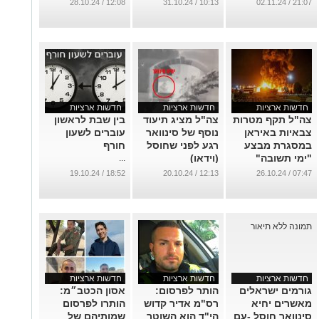
ונועדו לגרום
'הענתיות' ותמכו
הלאומי
12:08 / 28.10.24
10:13 / 31.10.24
21:07 / 02.11.24
להפחדה
בחקלאי הדרום
...
והערבה
...
...
חדשות ארציות
חדשות ארציות
חדשות ארציות
צה"ל תקף מטרות
צה"ל מציג תיעוד
בין שבת לראשון
צבאיות באיראן
נוסף של סינוואר
עוברים לשעון
במסגרת מבצע
רגע לפני שחוסל
חורף
"ימי תשובה"
(וידאו)
...
...
...
18:52 / 19.10.24
12:13 / 20.10.24
07:47 / 26.10.24
חדשות ארציות
חדשות ארציות
חדשות ארציות
גורמים ישראלים
הותר לפרסום:
אסון הכטב״מ:
מאשרים יחיא
רס"מ אדיר קדוש
הותרו לפרסום
סינוואר חוסל -עם
הי"ד הוא השוטר
שמותיהם של