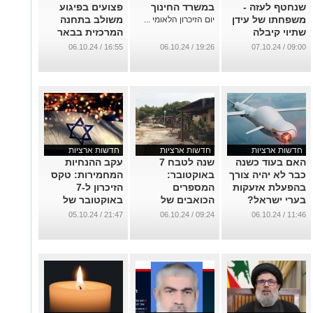
שנחטף לעזה -
במשרד החינוך
פצועים בפיגוע
משפחתו של עידן
משולב בתחנה
יום הזיכרון הלאומי ...
שתיוי קיבלה
המרכזית בבאר
שהוא נרצח
שבע
16:55 / 06.10.24
19:26 / 06.10.24
09:00 / 07.10.24
בשבעה
...
באוקטובר
...
חדשות ארציות
חדשות ארציות
חדשות ארציות
האם בעוד כשנה
שנה לטבח 7
עקב ההנחיות
כבר לא יהיה צורך
באוקטובר:
המחמירות: טקס
בהפעלת אזעקות
המספרים
הזיכרון ל-7
בערי ישראל?
הכואבים של
באוקטובר של
המלחמה
המשפחות ייערך
...
21:47 / 05.10.24
09:24 / 06.10.24
11:46 / 06.10.24
רק בנוכחות קרובי
...
חטופים, נופלים
ונרצחים
...