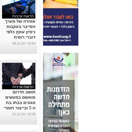
חדשות ארציות
אזהרה של מערך
הסייבר בעקבות
ניסיון עוקץ כלפי
דוברי רוסית
...
10:54 / 08.12.24
חדשות ארציות
תושב הדרום
מואשם במעשים
מגונים בבתו בת
ה-7 ובייצור חומרי
תועבה
10:28 / 01.12.24
...