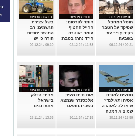
חדשות ארציות
חדשות ארציות
חדשות ארציות
חוסל המחבל
הותר לפרסום:
בשל עצירת
שפיקד על הטבח
החייל החטוף
הגשמים: רב
בקיבוץ ניר עוז
עומר נאוטרה
המושב יסודות
בשבעה
הי"ד נהרג בטבח;
הורה כי יש
באוקטובר
גופתו מוחזקת
להתחיל בתפילת
09:10 / 02.12.24
11:53 / 02.12.24
09:21 / 06.12.24
בעזה
'עננו'
...
...
...
חדשות ארציות
חדשות ארציות
חדשות ארציות
נוסעים למזרח
אות חיים מעידן
מחירי הדלק
אסיה ותאילנד?
אלכסנדר שנמצא
בישראל
שימו לב לאזהרה
בשבי החמאס
מתעדכנים
שמוציא המטה
...
...
לביטחון לאומי
13:35 / 28.11.24
17:15 / 30.11.24
18:59 / 30.11.24
...