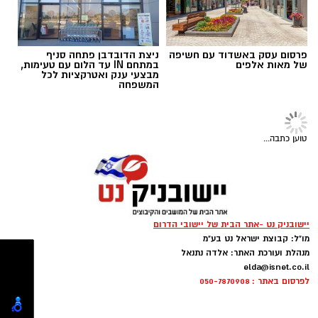
פרסום עסק באשדוד עם חשיפה
ניצת הדובדבן פתחה סניף
של מאות אלפים
במתחם IN עד הלום עם טעימות,
תגים:
"עדי נגב נחלת ערן"
מבצעי ענק ואטרקציות לכל
המשפחה
מאז פתיחתו של המרכז הרפואי לשיקום טופלו בו
2553 מטופלים, נתון המשקף את הצורך ההולך
טוען כתבה...
וגובר בשירותי שיקום איכותיים ואת מקומו של
המרכז הרפואי לשיקום ע"ש קיילי כמוביל בדרום.
פתיחת מחלקת השיקום הנוספת היא ציון דרך
משמעותי בהתפתחות המרכז. המחלקה מוסיפה 36
מיטות שיקום חדשות וכך מגיע המרכז לקיבולת של
יישובניק נט -אתר הבית של יישובי הדרום
123 מיטות שיקום, מה שמרחיב את יכולתו להעניק
מו"ל: קבוצת ישראל נט בע"מ
מנהלת ועורכת האתר: אלדה נתנאל
מענה למטופלים מכל רחבי הדרום.
elda@isnet.co.il
לפרסום באתר : 050-7870908