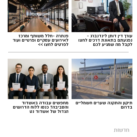
אלדה נתנאל / 17:07 05.08.26
עורך דין דותן לינדנברג -
פנתרה -חלל משותף ומרכז
נפגעתם בתאונת דרכים לחצו
לאירועים עסקיים ופרטיים ועוד
לקבל מה שמגיע לכם
לפרטים לחצו >>
תגים:
כיתת כוננות
תיקון והתקנה שערים חשמליים
מחפשים עבודה באשדוד
בדרום
והסביבה? כנסו ללוח הדרושים
הגדול של אשדוד נט
חדשות