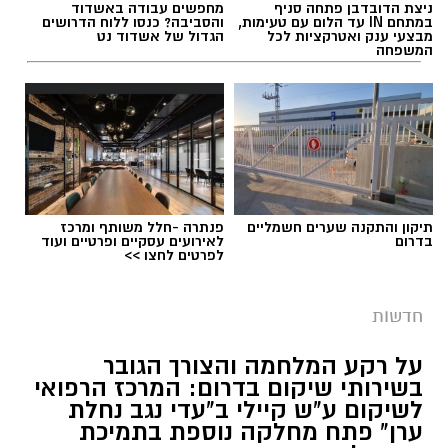
ניצת הדובדבן פתחה סניף
מחפשים עבודה באשדוד
תגים:
מושב שובה
במתחם IN עד הלום עם טעימות,
והסביבה? כנסו ללוח הדרושים
בפועל. לדבריהם, הם ימשיכו לעקוב אחר הנעשה
מבצעי ענק ואטרקציות לכל
הגדול של אשדוד נט
המשפחה
בשטח כדי לוודא שלא יינקטו צעדים שיפגעו
בכשירות כיתות הכוננות ובביטחונם של תושבי
העוטף.
תיקון והתקנה שערים חשמליים
פנתרה -חלל משותף ומרכז
בדרום
לאירועים עסקיים ופרטיים ועוד
לפרטים לחצו >>
חדשות
על רקע המלחמה והצורך הגובר
זקא
בשירותי שיקום בדרום: המרכז הרפואי
לשיקום ע"ש קיילי ב"עדי נגב נחלת
מתנדבי זק"א מרחב נגב - צוות נתיבות הוזעקו
עוד נמסר כי לקחי אירועי
7 באוקטובר
מחייבים את
ערן" פתח מחלקה נוספת בתמיכת
לזירה ופועלים בכבוד המת ובאיסוף הממצאים