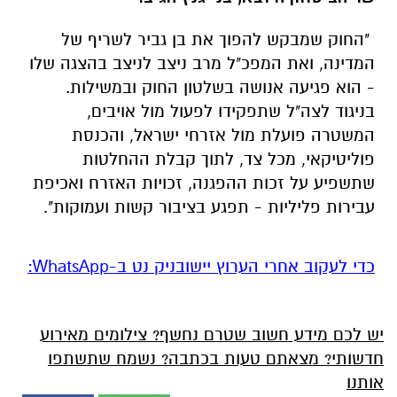
"החוק שמבקש להפוך את בן גביר לשריף של
המדינה, ואת המפכ"ל מרב ניצב לניצב בהצגה שלו
- הוא פגיעה אנושה בשלטון החוק ובמשילות.
בניגוד לצה"ל שתפקידו לפעול מול אויבים,
המשטרה פועלת מול אזרחי ישראל, והכנסת
פוליטיקאי, מכל צד, לתוך קבלת ההחלטות
שתשפיע על זכות ההפגנה, זכויות האזרח ואכיפת
עבירות פליליות - תפגע בציבור קשות ועמוקות".
‏כדי לעקוב אחרי הערוץ יישובניק נט ב-WhatsApp:‏‏‏
יש לכם מידע חשוב שטרם נחשף? צילומים מאירוע
חדשותי? מצאתם טעות בכתבה? נשמח שתשתפו
אותנו