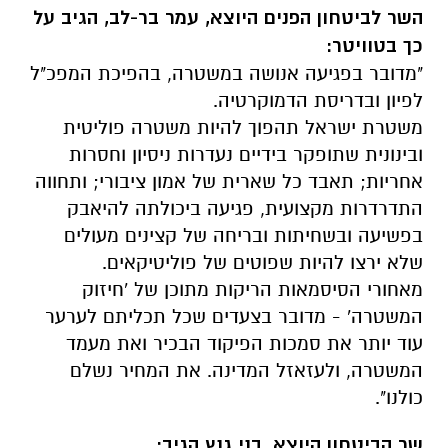
השר לביטחון הפנים היוצא, עמר בר-לב, הגיב על
כך בטוויטר:
"מדובר בפגיעה אנושה במשטרה, בהפיכת המפכ"ל
לפיון ובדריסת הדמוקרטיה.
משטרת ישראל תהפוך להיות משטרה פוליטית
ובינונית שתופקר בידיים נעדרות ניסיון וחסרות
אחריות; תאבד כל שארית של אמון ציבורי; ותחווה
התדרדרות מקצועית, פגיעה ביכולתה להיאבק
בפשיעה ובשחיתות ובריחה של קצינים מעולים
שלא ירצו להיות שפוטים של פוליטיקאים.
מאחורי הסיסמאות הריקות מתוכן של 'חיזוק
המשטרה' - מדובר בצעדים שכל תכליתם לערער
עוד יותר את סמכות הפיקוד הבכיר ואת מעמד
המשטרה, ולעזאזל המדינה. את המחיר נשלם
כולנו".
שר הביטחון היוצא, בני גנץ הגיב: