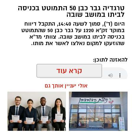
טרגדיה גבר כבן 50 התמוטט בכניסה
לביתו במושב שובה
היום (ד'), סמוך לשעה 14:40, התקבל דיווח
FREEPIK
במוקד זק"א 1220 על גבר כבן 50 שהתמוטט
בכניסה לביתו במושב שובה. צוותי מד"א
תנועת
"עתיד לעוטף"
בירכה על הודעת שר
שהוזעקו למקום נאלצו לאשר את מותו.
הביטחון, שלפיה לא יתבצע בשלב זה כל רידוד
בסד"כ ההגנה ובכיתות הכוננות ביישובי עוטף עזה.
להאזנה לתוכן:
קרא עוד
בהודעת התנועה נמסר כי מדובר בהחלטה
משמעותית, המשקפת הקשבה לעמדות שהציגו
ראשי הרשויות ותנועת "עתיד לעוטף", אשר התריעו
אולי יעניין אותך גם
אלדה נתנאל / 17:06 05.08.26
בשבועות האחרונים מפני כל פגיעה במרכיבי ההגנה
היישוביים והבהירו כי המצב הביטחוני עדיין אינו
מאפשר צמצום בכוחות.
עם זאת, בתנועה מדגישים כי ההכרזה לבדה אינה
מספיקה וכי המבחן האמיתי יהיה ביישום ההחלטה