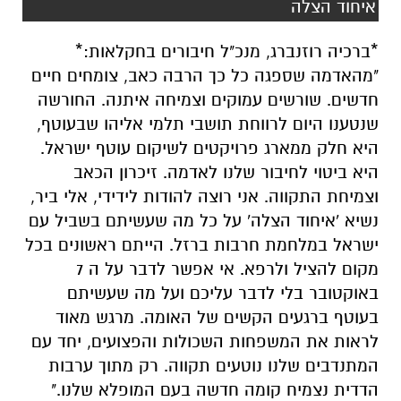
איחוד הצלה
*ברכיה רוזנברג, מנכ"ל חיבורים בחקלאות:*
"מהאדמה שספגה כל כך הרבה כאב, צומחים חיים
חדשים. שורשים עמוקים וצמיחה איתנה. החורשה
שנטענו היום לרווחת תושבי תלמי אליהו שבעוטף,
היא חלק ממארג פרויקטים לשיקום עוטף ישראל.
היא ביטוי לחיבור שלנו לאדמה. זיכרון הכאב
וצמיחת התקווה. אני רוצה להודות לידידי, אלי ביר,
נשיא 'איחוד הצלה' על כל מה שעשיתם בשביל עם
ישראל במלחמת חרבות ברזל. הייתם ראשונים בכל
מקום להציל ולרפא. אי אפשר לדבר על ה 7
באוקטובר בלי לדבר עליכם ועל מה שעשיתם
בעוטף ברגעים הקשים של האומה. מרגש מאוד
לראות את המשפחות השכולות והפצועים, יחד עם
המתנדבים שלנו נוטעים תקווה. רק מתוך ערבות
הדדית נצמיח קומה חדשה בעם המופלא שלנו."