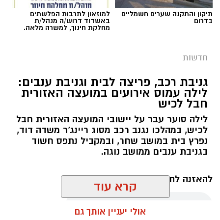
תיקון והתקנה שערים חשמליים
למוזאון לתרבות הפלשתים
בדרום
באשדוד דרוש/ה מנהל/ת
מחלקת חינוך, למשרה מלאה.
חדשות
גניבת רכב, פריצה לבית וגניבת ענבים:
לילה עמוס אירועים במועצה האזורית
חבל לכיש
לילה סוער עבר על יישובי המועצה האזורית חבל
לכיש, במהלכו נגנב רכב מסוג ריינג'ר משדה דוד,
נפרץ בית במושב שחר, ובמקביל נתפס חשוד
בגניבת ענבים ממושב נוגה.
דוברות משטרה
להאזנה לתוכן:
קרא עוד
בנוסף, במהלך סוף השבוע נרשמו שישה קנסות בגין
גניבה או כניסה לשטחים חקלאיים ללא אישור.
אולי יעניין אותך גם