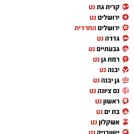
באירוע נוסף שאירע ביישוב אמציה נגנב ציוד
מטרקטור. גם במקרה זה פעל רכז הביטחון
במהירות, איתר את הגנב והשיב את הציוד לבעליו
זמן קצר לאחר הגניבה.
במשטרה מדגישים כי שיתוף הפעולה של התושבים
והדיווחים בזמן אמת מהווים מרכיב משמעותי
במאבק בפשיעה ובהגנה על היישובים והשטחים
החקלאיים.
במקביל לפעילות זו, נתפס רכב של תושב הפזורה
‏כדי לעקוב אחרי הערוץ יישובניק נט ב-WhatsApp:‏‏‏
בעת גניבת ענבים ממושב נוגה. הנהג טופל במקום
ונקנס בסכום של 2,500 שקלים.
יש לכם מידע חשוב שטרם נחשף? צילומים מאירוע
חדשותי? מצאתם טעות בכתבה? נשמח שתשתפו
אותנו