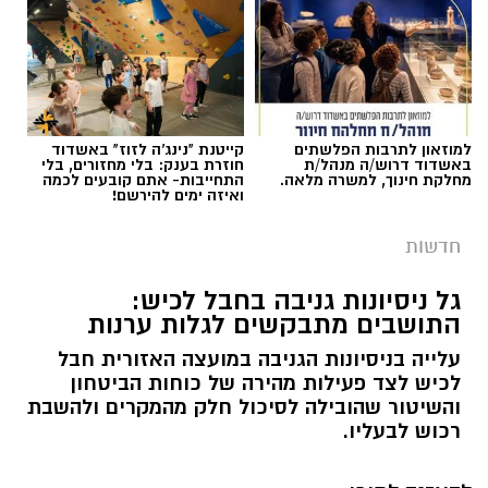
למוזאון לתרבות הפלשתים
קייטנת "נינג'ה לזוז" באשדוד
באשדוד דרוש/ה מנהל/ת
חוזרת בענק: בלי מחזורים, בלי
מחלקת חינוך, למשרה מלאה.
התחייבות- אתם קובעים לכמה
ואיזה ימים להירשם!
חדשות
גל ניסיונות גניבה בחבל לכיש:
התושבים מתבקשים לגלות ערנות
עלייה בניסיונות הגניבה במועצה האזורית חבל
לכיש לצד פעילות מהירה של כוחות הביטחון
והשיטור שהובילה לסיכול חלק מהמקרים ולהשבת
רכוש לבעליו.