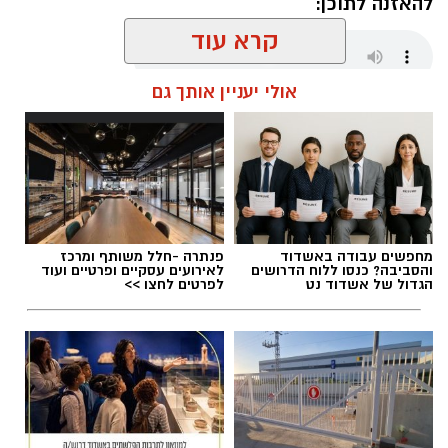
להאזנה לתוכן:
קרא עוד
אולי יעניין אותך גם
אלדה נתנאל / 18:01 08.08.26
מחפשים עבודה באשדוד
פנתרה -חלל משותף ומרכז
תגים:
חבל לכיש
והסביבה? כנסו ללוח הדרושים
לאירועים עסקיים ופרטיים ועוד
הגדול של אשדוד נט
לפרטים לחצו >>
במהלך סוף השבוע אירעו שני ניסיונות לגניבה
מסחרית של ענבים באזור מושב לכיש. על פי
הדיווח, החשודים הגיעו ברכב ללא אורות, אך
בעקבות אינדיקציה שהתקבלה הוזעק שומר
השדות למקום, והגנבים נמלטו לפני שהצליחו
להשלים את הגניבה.