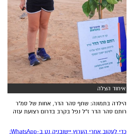
איחוד הצלה
הילדה בתמונה: שחף סהר הדר, אחות של סמ"ר
רותם סהר הדר ז"ל נפל בקרב בדרום רצועת עזה
‏כדי לעקוב אחרי הערוץ יישובניק נט ב-WhatsApp:‏‏‏