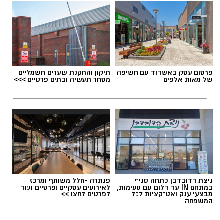
אלדה נתנאל / 17:57 08.08.26
פרסום עסק באשדוד עם חשיפה
תיקון והתקנת שערים חשמליים
של מאות אלפים
מסחר תעשיה ובתים פרטיים >>>
תגים:
לכיש
בעקבות ההתראה שנמסרה אתמול בוצעו במהלך
הלילה סריקות נרחבות באמצעות אמצעים תרמיים.
במהלך הפעילות זוהתה כנופיה שנעה באזור ללא
במשטרה מציינים כי בתקופה האחרונה מזוהה
אורות, ובעקבות הזיהוי התפתח מרדף באזור יד
עלייה בניסיונות של גנבי רכוש, כלי רכב ותוצרת
נתן.
חקלאית לפעול במרחב, כאשר חלק מהחשודים
ניצת הדובדבן פתחה סניף
פנתרה -חלל משותף ומרכז
מגיעים משטחי יהודה ושומרון או מהפזורה.
במתחם IN עד הלום עם טעימות,
לאירועים עסקיים ופרטיים ועוד
מבצעי ענק ואטרקציות לכל
לפרטים לחצו >>
בעקבות זאת קוראים בשיטור הקהילתי לתושבים
המשפחה
לגלות ערנות, לצלם כל רכב חשוד שנראה בשטח