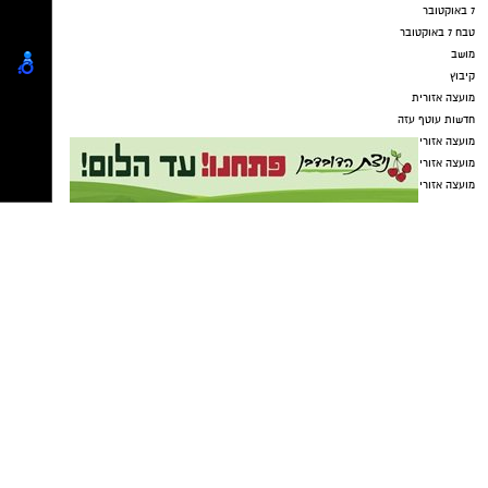
7 באוקטובר
טבח 7 באוקטובר
מושב
קיבוץ
מועצה אזורית
חדשות עוטף עזה
מועצה אזורית חוף אשקלון
מועצה אזורית אשכול
מועצה אזורית באר טוביה
מועצה אזורית לכיש
מועצה אזורית שער הנגב
מקומון אשדוד
ישראל נט
בת ים נט
תיקון שער חשמלי בקריית גת
מסלולים לטיולים
טיולים בדרום
עורך דין באשדוד
קריית גת נט
חולון נט
פרסום
גלובוס סנטר חוף אשקלון