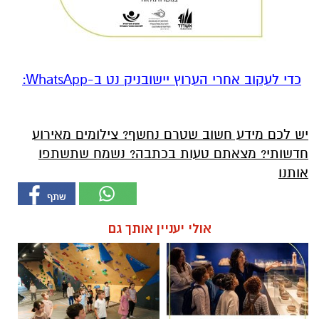
‏כדי לעקוב אחרי הערוץ יישובניק נט ב-WhatsApp:‏‏‏
יש לכם מידע חשוב שטרם נחשף? צילומים מאירוע
חדשותי? מצאתם טעות בכתבה? נשמח שתשתפו
אותנו
אולי יעניין אותך גם