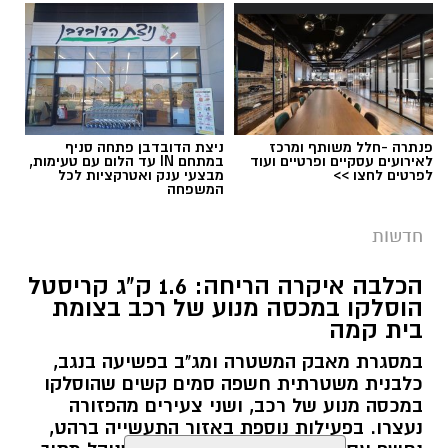
פנתרה -חלל משותף ומרכז
ניצת הדובדבן פתחה סניף
לאירועים עסקיים ופרטיים ועוד
במתחם IN עד הלום עם טעימות,
לפרטים לחצו >>
מבצעי ענק ואטרקציות לכל
המשפחה
חדשות
הכלבה איקרה הריחה: 1.6 ק"ג קריסטל
הוסלקו במכסה מנוע של רכב בצומת
בית קמה
גיוס
במסגרת מאבק המשטרה ומג"ב בפשיעה בנגב,
במסגרת התפקיד יידרש המועמד להוביל את תחום
כלבנית משטרתית חשפה סמים קשים שהוסלקו
החינוך וההדרכה במוזיאון, לנהל ולהוביל צוות
במכסה מנוע של רכב, ושני צעירים מהפזורה
מקצועי, לפתח תוכניות חינוכיות, ליצור אירועי תוכן
נעצרו. בפעילות נוספת באזור התעשייה ברהט,