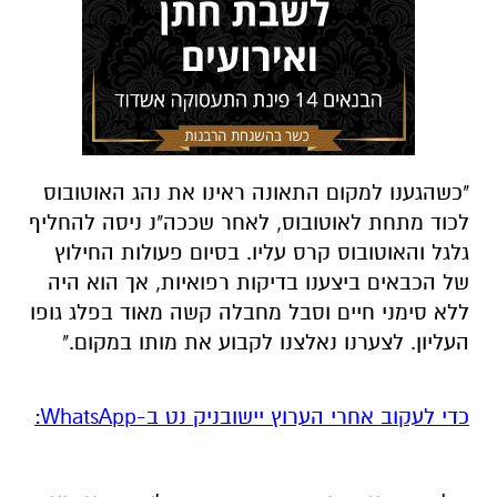
"כשהגענו למקום התאונה ראינו את נהג האוטובוס
לכוד מתחת לאוטובוס, לאחר שככה"נ ניסה להחליף
גלגל והאוטובוס קרס עליו. בסיום פעולות החילוץ
של הכבאים ביצענו בדיקות רפואיות, אך הוא היה
ללא סימני חיים וסבל מחבלה קשה מאוד בפלג גופו
העליון. לצערנו נאלצנו לקבוע את מותו במקום."
‏כדי לעקוב אחרי הערוץ יישובניק נט ב-WhatsApp:‏‏‏