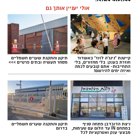
להאזנה לתוכן:
אולי יעניין אותך גם
אלדה נתנאל / 11:22 09.08.26
קייטנת "נינג'ה לזוז" באשדוד
תיקון והתקנת שערים חשמליים
חוזרת בענק: בלי מחזורים, בלי
מסחר תעשיה ובתים פרטיים >>>
התחייבות- אתם קובעים לכמה
ואיזה ימים להירשם!
תגים:
עפיפון מעזה אותר במושב שובה
ראש המועצה האזורית שדות נגב, תמיר עידאן,
התייחס לאירוע בחומרה והבהיר כי גם אם לא
נשא מטען, עצם הגעתו של אמצעי אווירי משטח
הרצועה ליישובי המועצה מחייבת התייחסות
ניצת הדובדבן פתחה סניף
תיקון והתקנה שערים חשמליים
ביטחונית משמעותית.
במתחם IN עד הלום עם טעימות,
בדרום
מבצעי ענק ואטרקציות לכל