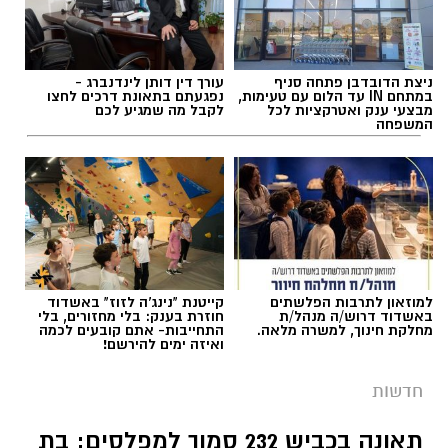
ביטחונם של תושבי העוטף.
אלדה נתנאל / 11:17 09.08.26
"מבחינתנו, התנאי לכך ברור ואינו נתון למשא ומתן:
ניצת הדובדבן פתחה סניף
עורך דין דותן לינדנברג -
פירוק מלא של חמאס, פירוז רצועת עזה והבטחת
במתחם IN עד הלום עם טעימות,
נפגעתם בתאונת דרכים לחצו
מבצעי ענק ואטרקציות לכל
לקבל מה שמגיע לכם
ביטחון מלא, יציב ובלתי מתפשר לתושבי האזור",
המשפחה
אמר עידאן. "תושבי העוטף אינם צריכים עוד
הבטחות. הם צריכים ודאות ביטחונית. זו חובתה
תגים:
מועצה אזורית שפיר
של מדינת ישראל, ואנחנו נעמוד על כך ללא
פשרות".
למוזאון לתרבות הפלשתים
קייטנת "נינג'ה לזוז" באשדוד
באשדוד דרוש/ה מנהל/ת
חוזרת בענק: בלי מחזורים, בלי
מחלקת חינוך, למשרה מלאה.
התחייבות- אתם קובעים לכמה
ואיזה ימים להירשם!
חדשות
תאונה בכביש 232 סמוך למפלסים: בת