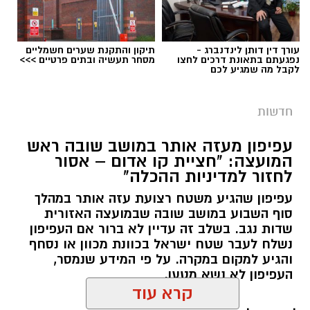
עורך דין דותן לינדנברג -
תיקון והתקנת שערים חשמליים
נפגעתם בתאונת דרכים לחצו
מסחר תעשיה ובתים פרטיים >>>
לקבל מה שמגיע לכם
חדשות
עפיפון מעזה אותר במושב שובה ראש
המועצה: "חציית קו אדום – אסור
לחזור למדיניות ההכלה"
עפיפון שהגיע משטח רצועת עזה אותר במהלך
סוף השבוע במושב שובה שבמועצה האזורית
שדות נגב. בשלב זה עדיין לא ברור אם העפיפון
נשלח לעבר שטח ישראל בכוונת מכוון או נסחף
והגיע למקום במקרה. על פי המידע שנמסר,
העפיפון לא נשא מטען.
קרא עוד