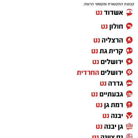
קבוצת התקשורת ומקומוני הרשת:
האזהרה מתפרסמת לאחר שבדיקות מעבדה
הושלמו לכלל המוצרים שנאספו במהלך המבצע,
ובהמשך להודעת משרד הבריאות שפורסמה בחודש
יולי.
בין המוצרים שנמצאו ואינם רשומים במאגרי משרד
הבריאות, ולכן חל איסור לשווקם:
PROTEIN + MINERAL PREMIUM HAIR
STRAIGHTENING
Protein Mineral Premium Pre Treatment
Shampoo
בנוסף, נמצא כי המוצר
HYDRO KERATIN PRO
HAIR STRAIGHTENING GEL
, שאף הוא אינו רשום
במאגרי משרד הבריאות, מסומן כמכיל
חומצה