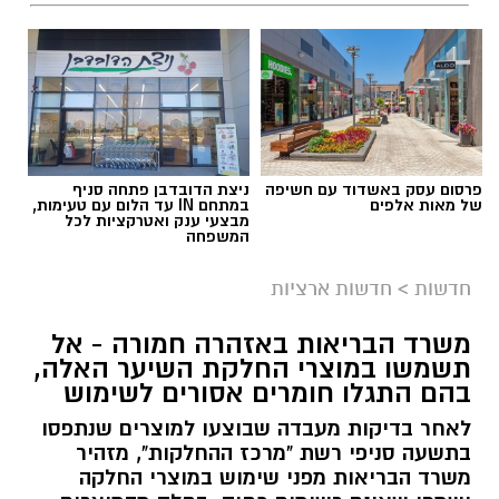
פרסום עסק באשדוד עם חשיפה
ניצת הדובדבן פתחה סניף
של מאות אלפים
במתחם IN עד הלום עם טעימות,
מבצעי ענק ואטרקציות לכל
המשפחה
חדשות
>
חדשות ארציות
משרד הבריאות באזהרה חמורה - אל
תשמשו במוצרי החלקת השיער האלה,
צילום: דוברות איחוד הצלה
בהם התגלו חומרים אסורים לשימוש
תאונת דרכים עם מעורבות חמישה כלי רכב אירעה
לאחר בדיקות מעבדה שבוצעו למוצרים שנתפסו
היום בכביש 4 לכיוון דרום, סמוך לצומת עד הלום.
בתשעה סניפי רשת "מרכז ההחלקות", מזהיר
משרד הבריאות מפני שימוש במוצרי החלקה
לזירה הוזעקו צוותי הרפואה של מד”א ואיחוד