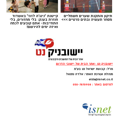
תיקון והתקנת שערים חשמליים
קייטנת "נינג'ה לזוז" באשדוד
מסחר תעשיה ובתים פרטיים >>>
חוזרת בענק: בלי מחזורים, בלי
התחייבות- אתם קובעים לכמה
ואיזה ימים להירשם!
‏כדי לעקוב אחרי הערוץ יישובניק נט ב-WhatsApp:‏‏‏
יש לכם מידע חשוב שטרם נחשף? צילומים מאירוע
יישובניק נט -אתר הבית של יישובי הדרום
חדשותי? מצאתם טעות בכתבה? נשמח שתשתפו
מו"ל: קבוצת ישראל נט בע"מ
אותנו
מנהלת ועורכת האתר: אלדה נתנאל
elda@isnet.co.il
צילומים: משרד הבריאות
לפרסום באתר : 050-7870908
משרד הבריאות פרסם אזהרה לציבור מפני שימוש
במוצרי שיער נוספים שנתפסו במסגרת מבצע
פיקוח שנערך בתשעה סניפי רשת "מרכז
ההחלקות".