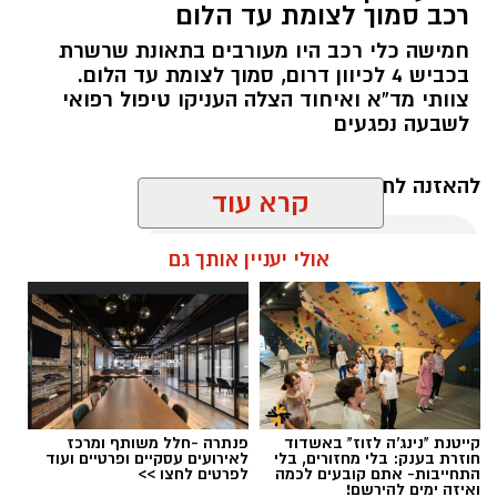
רכב סמוך לצומת עד הלום
חמישה כלי רכב היו מעורבים בתאונת שרשרת
בכביש 4 לכיוון דרום, סמוך לצומת עד הלום.
צוותי מד”א ואיחוד הצלה העניקו טיפול רפואי
לשבעה נפגעים
להאזנה לתוכן:
קרא עוד
אולי יעניין אותך גם
עופר אשטוקר / 11:09 07.08.26
קייטנת "נינג'ה לזוז" באשדוד
פנתרה -חלל משותף ומרכז
חוזרת בענק: בלי מחזורים, בלי
לאירועים עסקיים ופרטיים ועוד
תגים:
תאונת שרשרת עד הלום
התחייבות- אתם קובעים לכמה
לפרטים לחצו >>
ואיזה ימים להירשם!