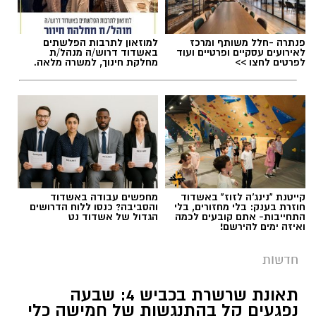
פנתרה -חלל משותף ומרכז
למוזאון לתרבות הפלשתים
לאירועים עסקיים ופרטיים ועוד
באשדוד דרוש/ה מנהל/ת
לפרטים לחצו >>
מחלקת חינוך, למשרה מלאה.
קייטנת "נינג'ה לזוז" באשדוד
מחפשים עבודה באשדוד
חוזרת בענק: בלי מחזורים, בלי
והסביבה? כנסו ללוח הדרושים
התחייבות- אתם קובעים לכמה
הגדול של אשדוד נט
ואיזה ימים להירשם!
חדשות
תאונת שרשרת בכביש 4: שבעה
נפגעים קל בהתנגשות של חמישה כלי