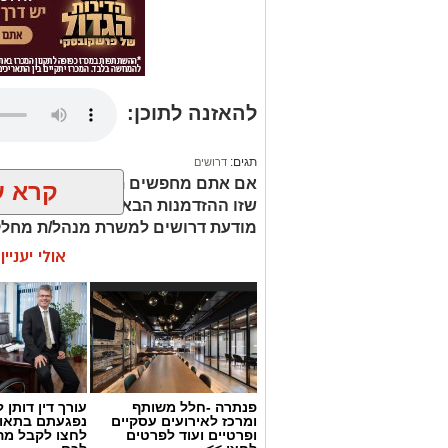
להאזנה לתוכן:
תגים:
דרושים
אם אתם מחפשים תפקיד שמשלב חינוך, 
קרא ע
שזו ההזדמנות הבאה שלכם. המוזיאו
מודעת דרושים למשרת מנהל/ת מחלק
אולי יעניי
פנתרה -חלל משותף
עורך דין דותן ל
ומרכז לאירועים עסקיים
נפגעתם בתאונ
ופרטיים ועוד לפרטים
לחצו לקבל מה