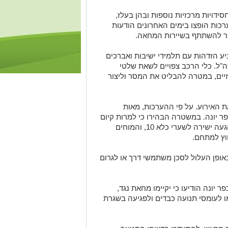
ידויות מרכזיות נוספות ובהן בעלז,
ערכות הופצו בימים האחרונים הודעות
ור להשתתף בשיירות המחאה.
 הזדהות עם תלמידי ישיבות ואברכים
ה"ל. כלי הרכב צפויים לשאת שלטי
זיים, במטרה להבליט את המסר וליצור
 האירוע. על פי ההערכות, מאות
כפר יונה. במשטרה הבהירו כי למרות קיום
תיאום עם מארגני המחאה, לא תתאפשר הגעה ישירה לשערי כלא 10, והמוחים
חוץ למתחם.
באופן העלול לסכן משתמשי דרך או לגרום
יונה הודיעו כי יקיימו מחאת נגד,
ו לעומסי תנועה כבדים ולפגיעה בשגרת