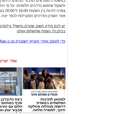
במשטרה ממליצים לציבור הנהגים להיערך 
ולשקול שימוש בדרכים חלופיות. על פי ה
צפויה 
אזור השרון והדרכים המובילות לכפר יונה.
יש לכם מידע חשוב שטרם נחשף? צילומים
בכתבה? נשמח שתשתפו אותנו
‏כדי לעקוב אחרי הערוץ יישובניק נט ב-WhatsApp:‏‏‏
אולי יעניי
למוזאון לתרבות
ניצת הדובדבן
הפלשתים באשדוד
דרוש/ה מנהל/ת מחלקת
הלום עם טעימ
חינוך, למשרה מלאה.
מבצעי ענק וא
לכל המשפחה