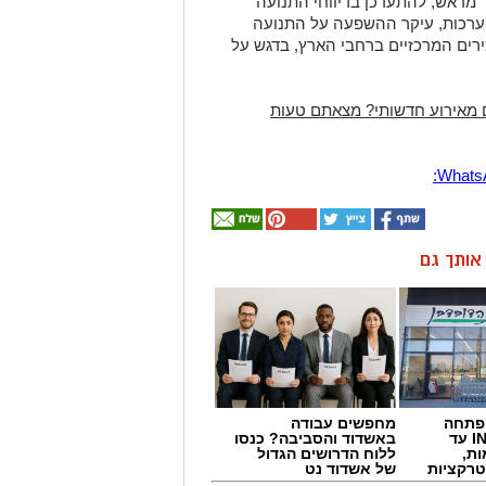
מראש, להתעדכן בדיווחי התנועה
הערכות, עיקר ההשפעה על התנועה
להיות בין השעות 16:00 ל-20:00 בצירים המרכזיים ברחבי הארץ, בדגש על
 מאירוע חדשותי? מצאתם טעות
ן אותך גם
 פתחה
מחפשים עבודה
סניף במתחם IN עד
באשדוד והסביבה? כנסו
ות,
ללוח הדרושים הגדול
טרקציות
של אשדוד נט