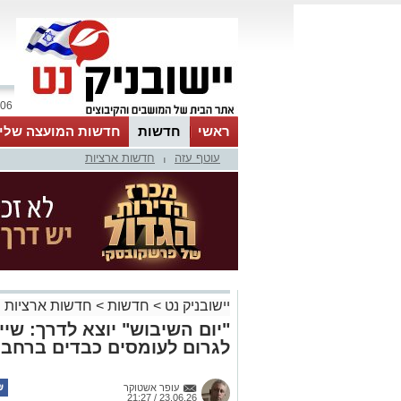
06 אוגוסט 2026 / 23:50
ראשי
חדשות
חדשות המועצה שלי
עוטף עזה
חדשות ארציות
אינדקס עסקים
לוח
טיפים והמלצות
|
יישובניק נט
>
חדשות
>
חדשות ארציות
"יום השיבוש" יוצא לדרך: שי
לגרום לעומסים כבדים ברחבי
עופר אשטוקר
23.06.26 / 21:27