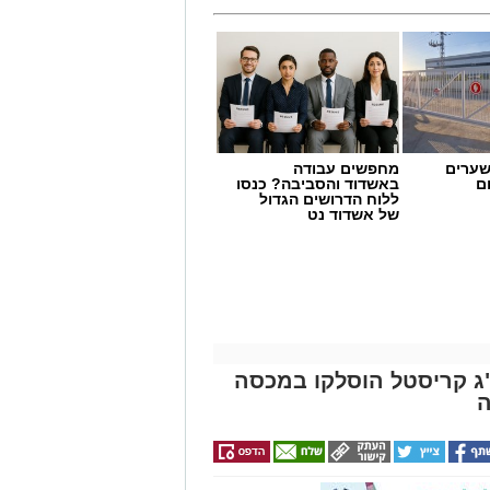
שערים
מחפשים עבודה
ם
באשדוד והסביבה? כנסו
ללוח הדרושים הגדול
של אשדוד נט
 תחום החינוך וההדרכה במוזיאון, לנהל
ת, ליצור אירועי תוכן ופרויקטים ייחודיים
 עולם התרבות, החינוך והקהילה.
 איקרה הריחה: 1.6 ק"ג קריסטל הוסלקו במכסה
השכלה גבוהה.
ה
.
 ואירועי תוכן.