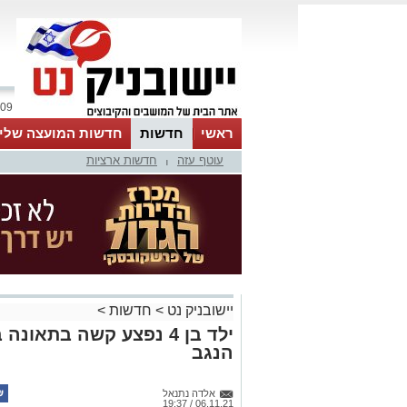
09 אוגוסט 2026 / 11:35
ראשי
חדשות
חדשות המועצה שלי
עוטף עזה
חדשות ארציות
אינדקס עסקים
לוח
טיפים והמלצות
|
יישובניק נט
>
חדשות
>
ילד בן 4 נפצע קשה בתא
הנגב
אלדה נתנאל
06.11.21 / 19:37