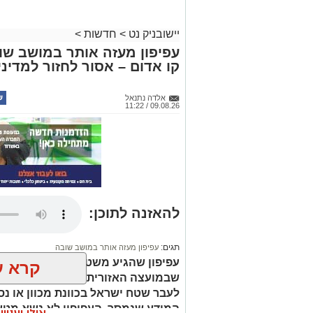
יישובניק נט
>
חדשות
>
עפיפון מעזה אותר במושב שו
קו אדום – אסור לחזור למדינ
אלדה נתנאל
09.08.26 / 11:22
להאזנה לתוכן:
תגים:
עפיפון מעזה אותר במושב שובה
עפיפון שהגיע משטח רצועת עזה אות
קרא ע
שבמועצה האזורית שדות נגב. בשלב זה
לעבר שטח ישראל בכוונת מכוון או נס
המידע שנמסר, העפיפון לא נשא מטען