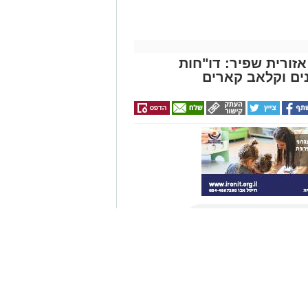
זורית שפיר: דו"חות
ים וקלאב קארים
המועצה האזורית שפיר, במסגרת
וד
י שפיר בשיתוף תחנת משטרת
רות תנועה ובשימוש בכלים