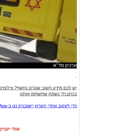
ארכיון מד"א
.
יש לכם מידע חשוב שטרם נחשף? צילומים
בכתבה? נשמח שתשתפו אותנו
‏כדי לעקוב אחרי הערוץ יישובניק נט ב-WhatsApp:‏‏‏
אולי יעניי