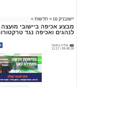
יישובניק נט
>
חדשות
>
מבצע אכיפה ביישובי מועצה א
לנהגים ואכיפה נגד טרקטורונ
אלדה נתנאל
09.08.26 / 11:17
להאזנה לתוכן:
תגים:
מועצה אזורית שפיר
מבצע אכיפה נרחב התקיים ביישובי 
קרא ע
פעילות ממוקדת של השיטור הקהילת
קריית מלאכי. הפעילות התמקדה בעבי