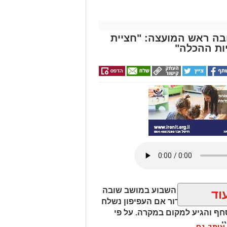
בה ראש המועצה: "חציית
יות ההכלה"
ר במהלך סוף השבוע במושב שובה
וד
 עדיין לא ברור אם העפיפון נשלח
חף והגיע למקום במקרה. על פי
.