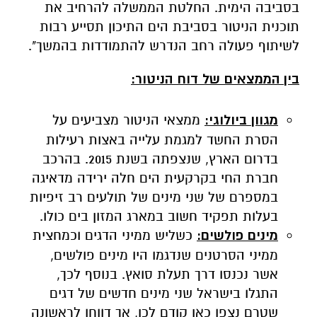
בסביבה הימית. החלטת הממשלה להרחיב את
תוכנית הניטור בסביבת הים התיכון תסייע רבות
לשיתוף פעולה רחב הנדרש להתמודדות בהמשך".
בין הממצאים של דוח הניטור:
מגוון ביולוגי:
ממצאי הניטור מצביעים על
הסרת החשד למגמת עלייה באצות רעילות
בדרום הארץ, שנצפתה בשנת 2015. בהרכב
חברת החי בקרקעית הים חלה ירידה מדאיגה
במספרם של שני מינים של תולעים רב זיפיות
בעלות תפקיד חשוב במארג המזון בים כולו.
מינים פולשים:
כשליש ממיני הדגים וכמחצית
ממיני הסרטנים שנדגמו היו מינים פולשים,
אשר נכנסו דרך תעלת סואץ. בנוסף לכך,
התגלו בישראל שני מינים חדשים של דגים
שטרם נצפו כאן קודם לכן, אך דווחו לראשונה