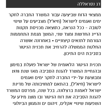
דג נסראללה
ממצאי הדוח שביצעה עבור המשרד החברה לחקר
ימים ואגמים לישראל (חיא"ל) מצביעים על שינוי
לטובה - ככל הנראה, כתוצאה מכניסת תקנות
הדייג החדשות ומצד שני, המשך מגמת התחממות
הגורמת לתנאים קיצוניים • באחרונה אושרה
החלטת הממשלה להרחיב את תכנית הניטור
בסביבת הים התיכון.
תכנית הניטור הלאומית של ישראל פועלת במימון
ובהנחיית המשרד להגנת הסביבה מאז שנת 1978
ומבוצעת על-ידי החברה לחקר ימים ואגמים
לישראל (חיא"ל), בהתאם למחויבותה של מדינת
ישראל לאמנת ברצלונה. בכל שנה, מפרסם המשרד
להגנת הסביבה את דוח הניטור ובו מוצג מידע על
השפעות שינויי אקלים, זיהום ים והמגוון הביולוגי