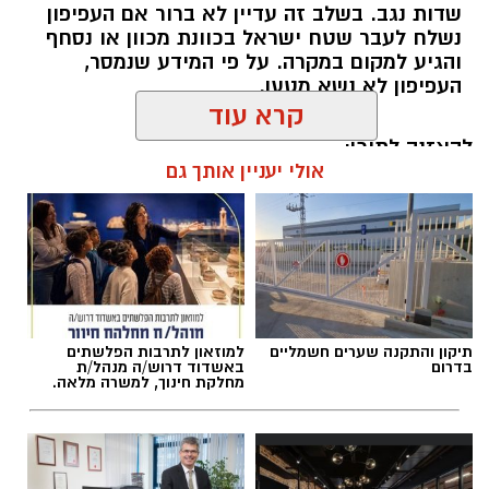
שדות נגב. בשלב זה עדיין לא ברור אם העפיפון
נשלח לעבר שטח ישראל בכוונת מכוון או נסחף
והגיע למקום במקרה. על פי המידע שנמסר,
העפיפון לא נשא מטען.
קרא עוד
להאזנה לתוכן:
אולי יעניין אותך גם
אלדה נתנאל / 11:22 09.08.26
תיקון והתקנה שערים חשמליים
למוזאון לתרבות הפלשתים
בדרום
באשדוד דרוש/ה מנהל/ת
מחלקת חינוך, למשרה מלאה.
תגים:
עפיפון מעזה אותר במושב שובה
ראש המועצה האזורית שדות נגב, תמיר עידאן,