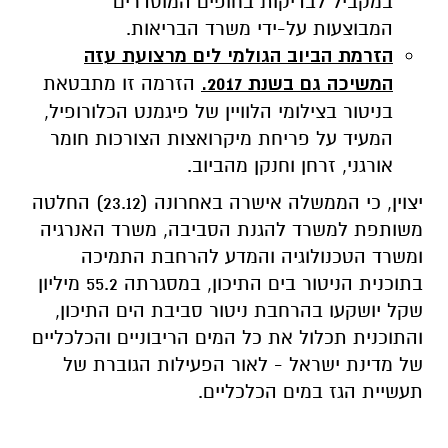
במקביל לבדיקות בחופים המוסדרים
המבוצעות על-ידי משרד הבריאות.
הזרמת הביוב הגולמי לים מרצועת עזה
המשיכה גם בשנת 2017.
הזרמה זו מתבטאת
בניטור בצילומי הלוויין של פיגמנט הכלורופיל,
המעיד על פריחת מיקרואצות הצורכות חומר
אורגני, זרחן וחנקן מהביוב.
יצוין, כי הממשלה אישרה באחרונה (23.12) החלטה
משותפת למשרד להגנת הסביבה, משרד האנרגיה
ומשרד הטכנולוגיה והמדע להרחבת
התמיכה
בתוכנית הניטור בים התיכון, במסגרתה
55.2 מיליון
שקל יושקעו בהרחבת ניטור סביבת הים התיכון,
והתוכנית תכלול את כל המים הריבוניים והכלכליים
של מדינת ישראל - לאור הפעילות הגוברת של
תעשיית הגז במים הכלכליים.