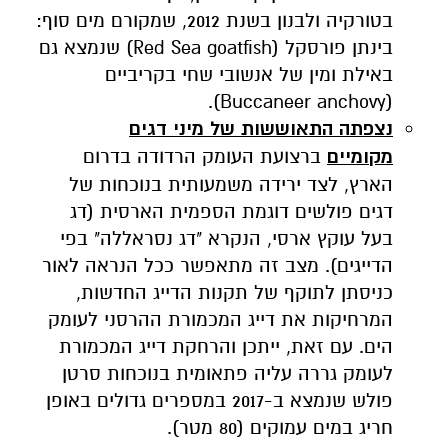
בטורקיה ולבנון בשנת 2012, שמקורם מים סוף:
בינתן פורסקל (Red Sea goatfish) שנמצא גם
באילת ומין של אנשובי שחי בקריביים
(Buccaneer anchovy).
נצפתה התאוששות של מיני דגים
מקומיים
ברצועת העומק הרדודה בדרום
הארץ, לצד ירידה משמעותית בנוכחות של
דגים פולשים דוגמת הספמית הארסית (דג
בעל עוקץ ארסי, הנקרא "דג נסראללה" בפי
הדייגים). מצב זה מתאפשר ככל הנראה לאור
כניסתן לתוקף של תקנות הדייג החדשות,
המרחיקות את דייג המכמורת ההרסני לעומק
הים. עם זאת, ייתכן והרחקת דייג המכמורת
לעומק גררה עליה פתאומית בנוכחות סרטן
פולש שנמצא ב-2017 במספרים גדולים באופן
חריג במים עמוקים (80 מטר).