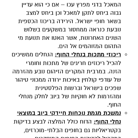
המאכל בדגי מפרץ עכו – אם כי הוא עדיין
גבוה ביחס לתקן למאכל וכן ביחס למצב
בשאר חופי ישראל.
הירידה בריכוז הכספית
נובעת כנראה ממחסור במשקעים בשלוש
השנים האחרונות, אשר האטו את תנועת מי
התהום המזוהמים אל הים.
ריכוזי מתכות בנחלי החוף:
הנחלים ממשיכים
להכיל ריכוזים חריגים של מתכות וחומרי
הזנה. במרבית המקרים הזיהום נובע מהזרמה
של עודפי קולחין באיכות ירודה ממכוני טיהור
שפכים בישראל וברשות הפלסטינית
ומהזרמות לא חוקיות של ביוב לחלק מנחלי
החוף.
נמשכת מגמת נוכחות חיידקי ביוב במוצאי
נחלי החוף:
הדוח כולל המלצה לבצע בדיקות
בקטריאליות גם בחופים הבלתי-מוכרזים,