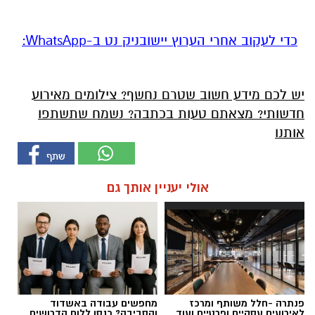
‏כדי לעקוב אחרי הערוץ יישובניק נט ב-WhatsApp:‏‏‏
יש לכם מידע חשוב שטרם נחשף? צילומים מאירוע
חדשותי? מצאתם טעות בכתבה? נשמח שתשתפו
אותנו
אולי יעניין אותך גם
פנתרה -חלל משותף ומרכז
מחפשים עבודה באשדוד
לאירועים עסקיים ופרטיים ועוד
והסביבה? כנסו ללוח הדרושים