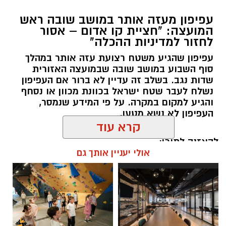
עפיפון מעזה אותר במושב שובה ראש
המועצה: "חציית קו אדום – אסור
לחזור למדיניות ההכלה"
עפיפון שהגיע משטח רצועת עזה אותר במהלך
סוף השבוע במושב שובה שבמועצה האזורית
שדות נגב. בשלב זה עדיין לא ברור אם העפיפון
נשלח לעבר שטח ישראל בכוונת מכוון או נסחף
והגיע למקום במקרה. על פי המידע שנמסר,
העפיפון לא נשא מטען.
קרא עוד
להאזנה לתוכן:
אולי יעניין אותך גם
אלדה נתנאל / 11:22 09.08.26