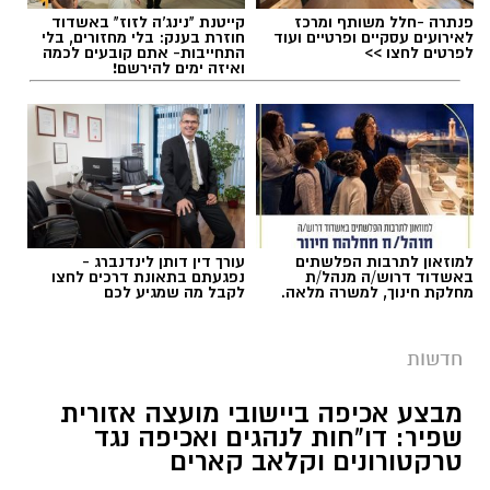
פנתרה -חלל משותף ומרכז
קייטנת "נינג'ה לזוז" באשדוד
לאירועים עסקיים ופרטיים ועוד
חוזרת בענק: בלי מחזורים, בלי
לפרטים לחצו >>
התחייבות- אתם קובעים לכמה
ואיזה ימים להירשם!
תגים:
עפיפון מעזה אותר במושב שובה
ראש המועצה האזורית שדות נגב, תמיר עידאן,
התייחס לאירוע בחומרה והבהיר כי גם אם לא
נשא מטען, עצם הגעתו של אמצעי אווירי משטח
הרצועה ליישובי המועצה מחייבת התייחסות
למוזאון לתרבות הפלשתים
עורך דין דותן לינדנברג -
ביטחונית משמעותית.
באשדוד דרוש/ה מנהל/ת
נפגעתם בתאונת דרכים לחצו
מחלקת חינוך, למשרה מלאה.
לקבל מה שמגיע לכם
"האירוע שהתרחש במהלך סוף השבוע במושב
שובה הוא אירוע חמור מאוד, ואסור להקל בו ראש.
חדשות
חדירה של אמצעי אווירי מרצועת עזה לשטח יישובי
מבצע אכיפה ביישובי מועצה אזורית
המועצה, גם כאשר מתברר כי לא נשא מטען, היא
שפיר: דו"חות לנהגים ואכיפה נגד
מבחינתנו חציית קו אדום", מסר עידאן.
טרקטורונים וקלאב קארים