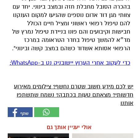
בהכרה הסובל מחבלת חזה ובמצב בינוני. יחד עם
צוותי מגן דוד אדום נוספים שהגיעו למקום הענקנו
להם טיפול רפואי ראשוני ומציל חיים הכולל
חבישות וקיבועים והם פונו בניידת טיפול נמרץ של
מד״א להמשך טיפול בחדר הטראומה במרכז
הרפואי אסותא אשדוד כשהם במצב קשה ובינוני".
‏כדי לעקוב אחרי הערוץ יישובניק נט ב-WhatsApp:‏‏‏
יש לכם מידע חשוב שטרם נחשף? צילומים מאירוע
חדשותי? מצאתם טעות בכתבה? נשמח שתשתפו
אותנו
אולי יעניין אותך גם