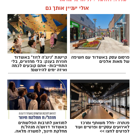
אלדה נתנאל / 10:27 09.08.26
אולי יעניין אותך גם
תגים:
כביש 232
פרסום עסק באשדוד עם חשיפה
קייטנת "נינג'ה לזוז" באשדוד
של מאות אלפים
חוזרת בענק: בלי מחזורים, בלי
התחייבות- אתם קובעים לכמה
ואיזה ימים להירשם!
פנתרה -חלל משותף ומרכז
למוזאון לתרבות הפלשתים
לאירועים עסקיים ופרטיים ועוד
באשדוד דרוש/ה מנהל/ת
לפרטים לחצו >>
מחלקת חינוך, למשרה מלאה.