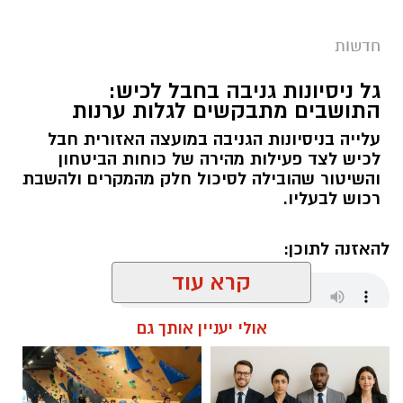
חדשות
ניידת טיפול נמרץ מד"א (ארכיון)
גל ניסיונות גניבה בחבל לכיש:
חובשים ופראמדיקים של מד"א שהוזעקו למקום
התושבים מתבקשים לגלות ערנות
העניקו טיפול רפואי לנהגת הרכב, אישה בת 28,
שנפצעה באורח בינוני וסובלת מחבלות בגפיים
עלייה בניסיונות הגניבה במועצה האזורית חבל
לכיש לצד פעילות מהירה של כוחות הביטחון
ובגב.
והשיטור שהובילה לסיכול חלק מהמקרים ולהשבת
רכוש לבעליו.
לאחר טיפול ראשוני בזירה היא פונתה להמשך
טיפול בבית החולים ברזילי באשקלון.
להאזנה לתוכן:
קרא עוד
‏כדי לעקוב אחרי הערוץ יישובניק נט ב-WhatsApp:‏‏‏
אולי יעניין אותך גם
אלדה נתנאל / 18:01 08.08.26
יש לכם מידע חשוב שטרם נחשף? צילומים מאירוע
חדשותי? מצאתם טעות בכתבה? נשמח שתשתפו