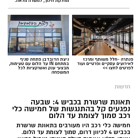
תגים:
לכיש
מחלקת חינוך, למשרה מלאה.
בעקבות ההתראה שנמסרה אתמול בוצעו במהלך
הלילה סריקות נרחבות באמצעות אמצעים תרמיים.
במהלך הפעילות זוהתה כנופיה שנעה באזור ללא
אורות, ובעקבות הזיהוי התפתח מרדף באזור יד
נתן.
במשטרה מציינים כי בתקופה האחרונה מזוהה
פנתרה -חלל משותף ומרכז
ניצת הדובדבן פתחה סניף
עלייה בניסיונות של גנבי רכוש, כלי רכב ותוצרת
לאירועים עסקיים ופרטיים ועוד
במתחם IN עד הלום עם טעימות,
חקלאית לפעול במרחב, כאשר חלק מהחשודים
לפרטים לחצו >>
מבצעי ענק ואטרקציות לכל
המשפחה
מגיעים משטחי יהודה ושומרון או מהפזורה.
בעקבות זאת קוראים בשיטור הקהילתי לתושבים
חדשות
לגלות ערנות, לצלם כל רכב חשוד שנראה בשטח
תאונת שרשרת בכביש 4: שבעה
ולהעביר את המידע לגורמי הביטחון, במטרה לסייע
נפגעים קל בהתנגשות של חמישה כלי
באיתור החשודים.
רכב סמוך לצומת עד הלום
במהלך השבוע נרשם גם אירוע בכרמי קטיף, שם
חמישה כלי רכב היו מעורבים בתאונת שרשרת
בכביש 4 לכיוון דרום, סמוך לצומת עד הלום.
טנדר אסף אופניים מתוך היישוב. הודות לפעילות