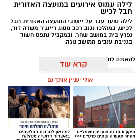
לילה עמוס אירועים במועצה האזורית
חבל לכיש
לילה סוער עבר על יישובי המועצה האזורית חבל
לכיש, במהלכו נגנב רכב מסוג ריינג'ר משדה דוד,
נפרץ בית במושב שחר, ובמקביל נתפס חשוד
בגניבת ענבים ממושב נוגה.
דוברות משטרה
להאזנה לתוכן:
קרא עוד
בנוסף, במהלך סוף השבוע נרשמו שישה קנסות בגין
גניבה או כניסה לשטחים חקלאיים ללא אישור.
אולי יעניין אותך גם
אלדה נתנאל / 17:57 08.08.26
תיקון והתקנת שערים חשמליים
למוזאון לתרבות הפלשתים
מסחר תעשיה ובתים פרטיים >>>
באשדוד דרוש/ה מנהל/ת