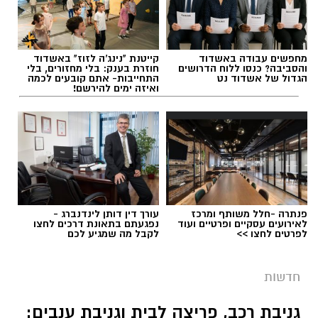
אותנו
מחפשים עבודה באשדוד
קייטנת "נינג'ה לזוז" באשדוד
תגים:
חבל לכיש
והסביבה? כנסו ללוח הדרושים
חוזרת בענק: בלי מחזורים, בלי
הגדול של אשדוד נט
התחייבות- אתם קובעים לכמה
ואיזה ימים להירשם!
במהלך סוף השבוע אירעו שני ניסיונות לגניבה
מסחרית של ענבים באזור מושב לכיש. על פי
הדיווח, החשודים הגיעו ברכב ללא אורות, אך
בעקבות אינדיקציה שהתקבלה הוזעק שומר
השדות למקום, והגנבים נמלטו לפני שהצליחו
להשלים את הגניבה.
פנתרה -חלל משותף ומרכז
עורך דין דותן לינדנברג -
לאירועים עסקיים ופרטיים ועוד
נפגעתם בתאונת דרכים לחצו
לפרטים לחצו >>
לקבל מה שמגיע לכם
חדשות
גניבת רכב, פריצה לבית וגניבת ענבים: