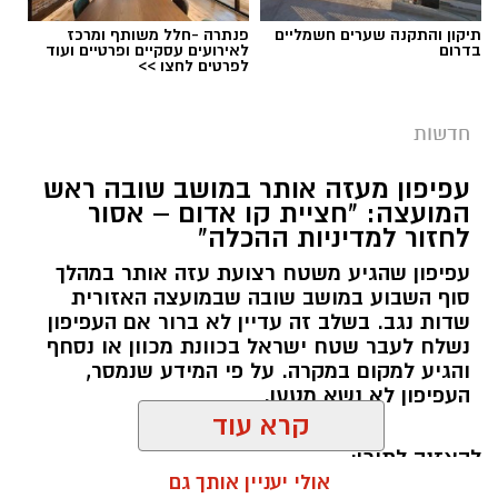
תיקון והתקנה שערים חשמליים
פנתרה -חלל משותף ומרכז
בדרום
לאירועים עסקיים ופרטיים ועוד
לפרטים לחצו >>
חדשות
עפיפון מעזה אותר במושב שובה ראש
המועצה: "חציית קו אדום – אסור
לחזור למדיניות ההכלה"
עפיפון שהגיע משטח רצועת עזה אותר במהלך
סוף השבוע במושב שובה שבמועצה האזורית
שדות נגב. בשלב זה עדיין לא ברור אם העפיפון
נשלח לעבר שטח ישראל בכוונת מכוון או נסחף
והגיע למקום במקרה. על פי המידע שנמסר,
העפיפון לא נשא מטען.
קרא עוד
להאזנה לתוכן:
אולי יעניין אותך גם