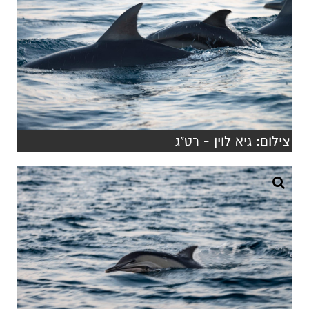
צילום: גיא לוין - רט"ג