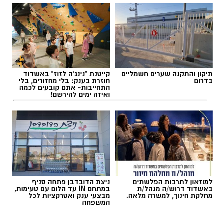
אלדה נתנאל / 11:22 09.08.26
תיקון והתקנה שערים חשמליים
קייטנת "נינג'ה לזוז" באשדוד
בדרום
חוזרת בענק: בלי מחזורים, בלי
התחייבות- אתם קובעים לכמה
ואיזה ימים להירשם!
תגים:
עפיפון מעזה אותר במושב שובה
ראש המועצה האזורית שדות נגב, תמיר עידאן,
התייחס לאירוע בחומרה והבהיר כי גם אם לא
נשא מטען, עצם הגעתו של אמצעי אווירי משטח
הרצועה ליישובי המועצה מחייבת התייחסות
למוזאון לתרבות הפלשתים
ניצת הדובדבן פתחה סניף
ביטחונית משמעותית.
באשדוד דרוש/ה מנהל/ת
במתחם IN עד הלום עם טעימות,
מחלקת חינוך, למשרה מלאה.
מבצעי ענק ואטרקציות לכל
המשפחה
"האירוע שהתרחש במהלך סוף השבוע במושב