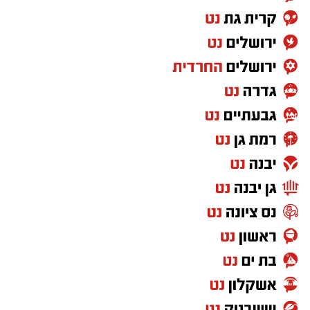
"מבחינתנו, התנאי לכך ברור ואינו נתון למשא ומתן:
פירוק מלא של חמאס, פירוז רצועת עזה והבטחת
ביטחון מלא, יציב ובלתי מתפשר לתושבי האזור",
אמר עידאן. "תושבי העוטף אינם צריכים עוד
הבטחות. הם צריכים ודאות ביטחונית. זו חובתה
של מדינת ישראל, ואנחנו נעמוד על כך ללא
פשרות".