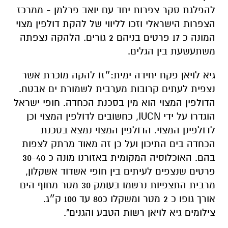
להפלגת סקר צפרות יחד עם יואב פרלמן - ממרכז
הצפרות הישראלי וזכו לליווי של להקת דולפין מצוי
המונה כ 17 פרטים בניהם 2 גורים. הלהקה נצפתה
משתעשעת בין הגלים.
גיא לויאן פקח יחידה ימית:״זו להקה מוכרת אשר
נצפית לעתים קרובות מערבית לשמורת ים אבטח.
הדולפין המצוי הוא מין בסכנת הכחדה. חופי ישראל
הוגדרו על ידי IUCN, כחשובים לדולפין המצוי וכן
לדולפינן המצוי. הדולפין המצוי נמצא בסכנת
הכחדה בים התיכון ועל כן זה מאוד מרתק לצפות
בהם. האוכלוסיה המקומית באזורנו מונה כ 30-40
פרטים שנצפים לעיתים בין חופי אשדוד אשקלון,
מרבית התצפיות נרשמו בעומק 30 מטר מחוף הים
אורך גופו כ 2 מטר ומשקלו כ80 עד 100 ק״ג.
צילומים גיא לויאן רשות הטבע והגנים".