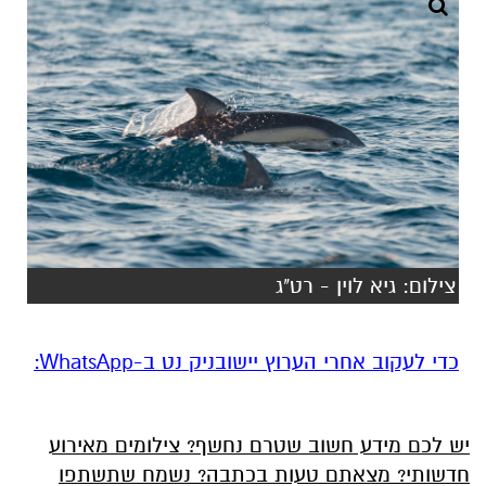
צילום: גיא לוין - רט"ג
‏כדי לעקוב אחרי הערוץ יישובניק נט ב-WhatsApp:‏‏‏
יש לכם מידע חשוב שטרם נחשף? צילומים מאירוע
חדשותי? מצאתם טעות בכתבה? נשמח שתשתפו