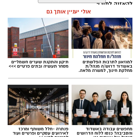
להאזנה לתוכן:
אולי יעניין אותך גם
דוברות משטרה
עופר אשטוקר / 11:09 07.08.26
למרות המרדף, החשודים הצליחו להימלט בשל
תנאי השטח. כוחות השיטור ימשיכו בפעילות
מודיעינית ובמאמצים לאיתור חברי הכנופיה.
למוזאון לתרבות הפלשתים
תיקון והתקנת שערים חשמליים
באשדוד דרוש/ה מנהל/ת
מסחר תעשיה ובתים פרטיים >>>
מחלקת חינוך, למשרה מלאה.
דוברות משטרה
תגים:
תאונת שרשרת עד הלום
באירוע נוסף שאירע ביישוב אמציה נגנב ציוד
מטרקטור. גם במקרה זה פעל רכז הביטחון
במהירות, איתר את הגנב והשיב את הציוד לבעליו
זמן קצר לאחר הגניבה.
במשטרה מדגישים כי שיתוף הפעולה של התושבים
מחפשים עבודה באשדוד
פנתרה -חלל משותף ומרכז
והסביבה? כנסו ללוח הדרושים
לאירועים עסקיים ופרטיים ועוד
והדיווחים בזמן אמת מהווים מרכיב משמעותי