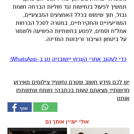
תמשיך לפעול בנחישות נגד חוליות הברחה חוצות
גבול, תוך שימוש בכלל האמצעים המבצעיים,
המודיעיניים והחקירתיים, במטרה לסכל הברחות
אמל"ח וסמים, לפגוע בתשתיות הפשיעה ולשמור
על ביטחון הציבור וריבונות המדינה.
‏כדי לעקוב אחרי הערוץ יישובניק נט ב-WhatsApp:‏‏‏
יש לכם מידע חשוב שטרם נחשף? צילומים מאירוע
חדשותי? מצאתם טעות בכתבה? נשמח שתשתפו
אותנו
אולי יעניין אותך גם