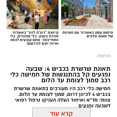
הלילה סריקות נרחבות באמצעות אמצעים תרמיים.
במהלך הפעילות זוהתה כנופיה שנעה באזור ללא
אורות, ובעקבות הזיהוי התפתח מרדף באזור יד
נתן.
במשטרה מציינים כי בתקופה האחרונה מזוהה
פרסום עסק באשדוד עם חשיפה
קייטנת "נינג'ה לזוז" באשדוד
עלייה בניסיונות של גנבי רכוש, כלי רכב ותוצרת
של מאות אלפים
חוזרת בענק: בלי מחזורים, בלי
חקלאית לפעול במרחב, כאשר חלק מהחשודים
התחייבות- אתם קובעים לכמה
ואיזה ימים להירשם!
מגיעים משטחי יהודה ושומרון או מהפזורה.
בעקבות זאת קוראים בשיטור הקהילתי לתושבים
חדשות
לגלות ערנות, לצלם כל רכב חשוד שנראה בשטח
תאונת שרשרת בכביש 4: שבעה
ולהעביר את המידע לגורמי הביטחון, במטרה לסייע
נפגעים קל בהתנגשות של חמישה כלי
באיתור החשודים.
רכב סמוך לצומת עד הלום
במהלך השבוע נרשם גם אירוע בכרמי קטיף, שם
חמישה כלי רכב היו מעורבים בתאונת שרשרת
בכביש 4 לכיוון דרום, סמוך לצומת עד הלום.
טנדר אסף אופניים מתוך היישוב. הודות לפעילות
צוותי מד”א ואיחוד הצלה העניקו טיפול רפואי
מהירה של רכז הביטחון, אותר החשוד והאופניים
לשבעה נפגעים
הוחזרו לבעליהם.
קרא עוד