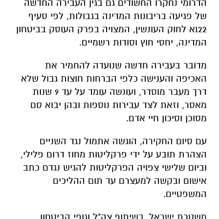
הדרומי נחקרו החשודים גם בגין העבירה החדשה
של פגיעה בריבונות המדינה בגבולות, לפי סעיף
122א לחוק העונשין, המצויה בפרק העוסק בביטחון
המדינה, יחסי חוץ וסודות רשמיים.
מדובר בעבירה חדשה שנועדה להחמיר את
האכיפה והענישה כלפי הברחות חוצות גבול שלא
דרך מעבר מוסדר, ועונשה עומד על עד 9 שנות
מאסר, וזאת לצד עבירות נוספות ובהן יבוא סם
מסוכן וסיכון חיי אדם.
עם סיום החקירה, הוגשה אתמול נגד השניים
הצהרת תובע על ידי פרקליטות מחוז דרום פלילי,
וביום שלישי צפויה הפרקליטות להגיש נגדם כתב
אישום ובקשה למעצרם עד תום ההליכים
המשפטיים.
משטרת ישראל, בשיתוף צה"ל וגופי הביטחון,