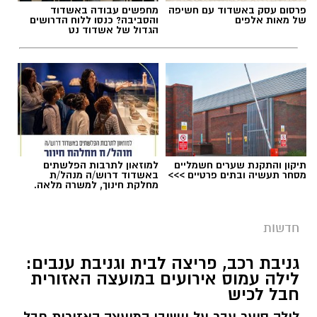
פרסום עסק באשדוד עם חשיפה
מחפשים עבודה באשדוד
תגים:
חבל לכיש
של מאות אלפים
והסביבה? כנסו ללוח הדרושים
הגדול של אשדוד נט
במהלך סוף השבוע אירעו שני ניסיונות לגניבה
מסחרית של ענבים באזור מושב לכיש. על פי
הדיווח, החשודים הגיעו ברכב ללא אורות, אך
בעקבות אינדיקציה שהתקבלה הוזעק שומר
השדות למקום, והגנבים נמלטו לפני שהצליחו
להשלים את הגניבה.
תיקון והתקנת שערים חשמליים
למוזאון לתרבות הפלשתים
מסחר תעשיה ובתים פרטיים >>>
באשדוד דרוש/ה מנהל/ת
מחלקת חינוך, למשרה מלאה.
חדשות
גניבת רכב, פריצה לבית וגניבת ענבים:
לילה עמוס אירועים במועצה האזורית
חבל לכיש
לילה סוער עבר על יישובי המועצה האזורית חבל