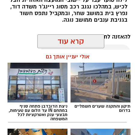
לכיש, במהלכו נגנב רכב מסוג ריינג'ר משדה דוד,
נפרץ בית במושב שחר, ובמקביל נתפס חשוד
בגניבת ענבים ממושב נוגה.
דוברות משטרה
להאזנה לתוכן:
קרא עוד
בנוסף, במהלך סוף השבוע נרשמו שישה קנסות בגין
גניבה או כניסה לשטחים חקלאיים ללא אישור.
אולי יעניין אותך גם
אלדה נתנאל / 17:57 08.08.26
תיקון והתקנה שערים חשמליים
ניצת הדובדבן פתחה סניף
בדרום
במתחם IN עד הלום עם טעימות,
תגים:
לכיש
מבצעי ענק ואטרקציות לכל
המשפחה
בעקבות ההתראה שנמסרה אתמול בוצעו במהלך