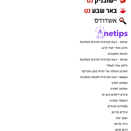
יש לכם מידע חשוב שטרם נחשף? צילומים מאירוע
חדשותי? מצאתם טעות בכתבה? נשמח שתשתפו
אותנו
נטיפס - רשת חברתית לטיפים והמלצות
תיכון אזורי חבל לכיש
תנועת המושבים
נטיפס - רשת חברתית לטיפים והמלצות
תיקון שער חשמלי
הארגון העולמי של יהדות צפון אפריקה
Netips -רשת חברתית לחכמת ההמונים
המלצה לסרט
המלצה לסדרה
טיפים ליחסים אישיים
העצמה עצמית
מסלולים לטיולים
טיולים בדרום
עוטף עזה
טיול בדרום
דרום אדום