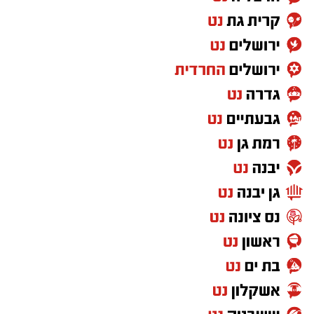
טילים בליסטיים מחוץ לאטמוספירה ובגובה רב.
מעת לעת מבוצעים ניסויים מבצעיים וטכנולוגיים
במערכת, כחלק מהמשך פיתוחה ושיפור כשירותה.
‏כדי לעקוב אחרי הערוץ יישובניק נט ב-WhatsApp:‏‏‏