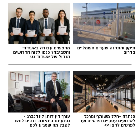
עופר אשטוקר / 08:20 06.08.26
תיקון והתקנה שערים חשמליים
מחפשים עבודה באשדוד
בדרום
והסביבה? כנסו ללוח הדרושים
הגדול של אשדוד נט
תגים:
ניסוי בטיל החץ
פנתרה -חלל משותף ומרכז
עורך דין דותן לינדנברג -
לאירועים עסקיים ופרטיים ועוד
נפגעתם בתאונת דרכים לחצו
לפרטים לחצו >>
לקבל מה שמגיע לכם