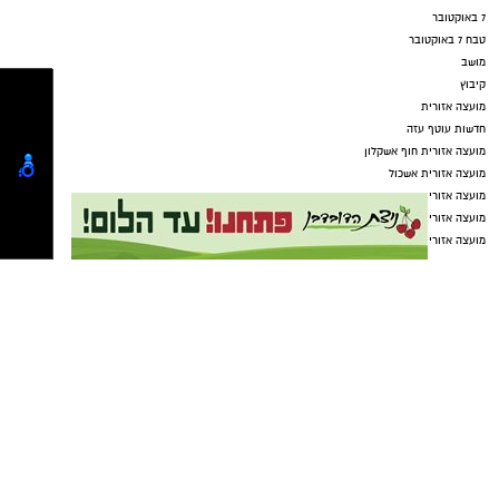
7 באוקטובר
טבח 7 באוקטובר
מושב
קיבוץ
מועצה אזורית
חדשות עוטף עזה
מועצה אזורית חוף אשקלון
מועצה אזורית אשכול
מועצה אזורית באר טוביה
מועצה אזורית לכיש
מועצה אזורית שער הנגב
מקומון אשדוד
ישראל נט
בת ים נט
תיקון שער חשמלי בקריית גת
מסלולים לטיולים
טיולים בדרום
עורך דין באשדוד
קריית גת נט
חולון נט
פרסום
גלובוס סנטר חוף אשקלון