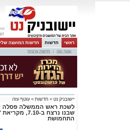
07 אוגוסט 2026 / 11:47
ראשי
חדשות
חדשות המועצה שלי
עוטף עזה
חדשות ארציות
אינדקס עסקים
לוח
טיפים והמלצות
|
יישובניק נט
>
חדשות
>
עוטף עזה
לשכת ראש הממשלה פסלה את
שבנו נרצח ב-.10
התחמושת