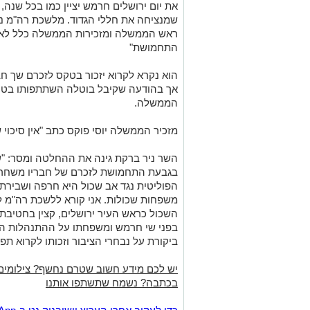
את יום ירושלים חרמש יציין כמו בכל שנה,
שמנציחה את חללי הגדוד. מלשכת רה"מ נמ
ראש הממשלה ומזכירות הממשלה כלל לא
התחמושת"
הוא נקרא לקרוא יזכור בטקס לזכרם שך חב
אך בהודעה שקיבל בוטלה השתתפותו בט
הממשלה.
מזכיר הממשלה יוסי פוקס כתב "אין סיכוי שיי
השר ניר ברקת גינה את ההחלטה ומסר: "ש
בגבעת התחמושת לזכרם של חבריו משחררי
הפוליטית נגד אב שכול היא חרפה ושבירת 
משפחות שכולות. אני קורא ללשכת רה"מ 
השכול כראש העיר ירושלים, קצין בחטיבת
בפני שי חרמש ומשפחתו על ההתנהלות המ
ביקורת על נבחרי הציבור וזכותו לקרוא תפיל
יש לכם מידע חשוב שטרם נחשף? צילומים
בכתבה? נשמח שתשתפו אותנו