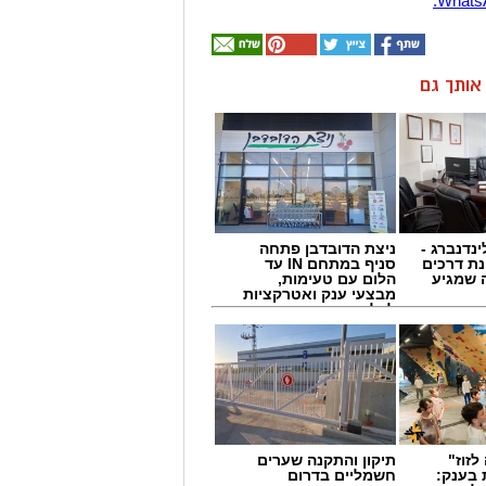
ן אותך גם
ינדנברג -
ניצת הדובדבן פתחה
ת דרכים
סניף במתחם IN עד
 שמגיע
הלום עם טעימות,
מבצעי ענק ואטרקציות
לכל המשפחה
לזוז"
תיקון והתקנה שערים
 בענק:
חשמליים בדרום