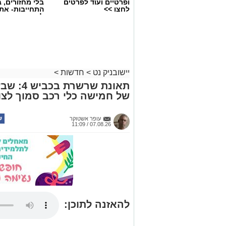
ופרטיים ועוד לפרטים
בלי מחזורים, ב
לחצו >>
התחייבות- את
לכמה ואיזה ימ
להירשם!
יישובניק נט
>
חדשות
>
תאונת שר
של חמישה כלי רכב סמוך לצו
עופר אשטוקר
07.08.26 / 11:09
להאזנה לתוכן: