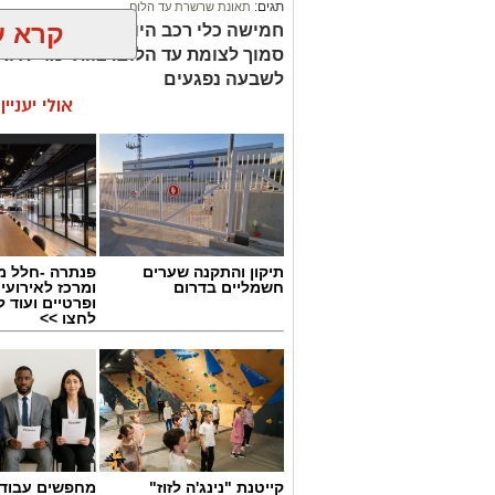
תגים:
תאונת שרשרת עד הלום
קרא ע
סמוך לצומת עד הלום. צוותי מד”א ואי
לשבעה נפגעים
אולי יעניי
תיקון והתקנה שערים
פנתרה -חלל מ
חשמליים בדרום
ומרכז לאירועי
ופרטיים ועוד 
לחצו >>
קייטנת "נינג'ה לזוז"
מחפשים עבוד