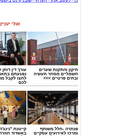
‏כדי לעקוב אחרי הערוץ יישובניק נט ב-WhatsApp:‏‏‏
אולי יעניי
תיקון והתקנת שערים
עורך דין דותן ל
חשמליים מסחר תעשיה
נפגעתם בתאונ
ובתים פרטיים >>>
לחצו לקבל מה
לכם
פנתרה -חלל משותף
קייטנת "נינג'ה 
ומרכז לאירועים עסקיים
באשדוד חוזרת