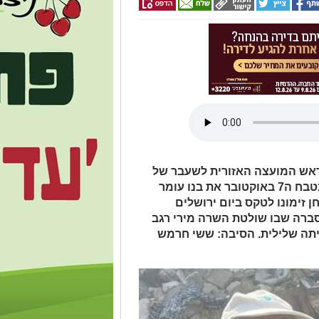
פר עזה ראש המועצה האזורית לשעבר של
שער הנגב אב לחמישה ילדים איבד בטבח ה7 באוקטובר את בנו עומר
 זימונו לטקס ביום ירושלים
סברה שבו שולטת השרה מירי רגב
תה שלילית. הסיבה: ששי חרמש