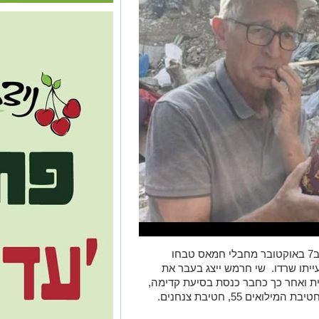
שי חרש חבר קיבוץ כפר עזה, עבר גיהנום ב7 באוקטובר מחבלי חמאס טבחו
עייתו שרדו. שי חרמש ייצג בעבר את
ית ואחר כך כחבר כנסת בסיעת קדימה,