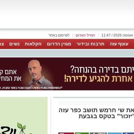
|
המייל האדום
|
לפרסום באתר
עוטף עזה
תרבות ובידור
מגזין הדרום
חקלאות
נשים
צר
 שי חרמש תושב כפר עזה
7, מקריאת "יזכור" בטקס בגבעת