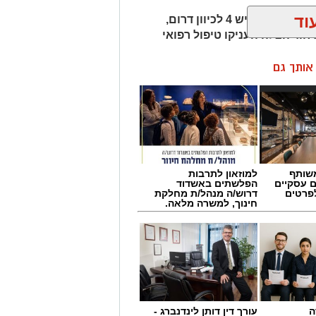
וד
חמישה כלי רכב היו מעורבים בתאונת שרשרת בכביש 4 לכיוון דרום,
חוד הצלה העניקו טיפול רפואי
ן אותך גם
שותף
למוזאון לתרבות
ם עסקיים
הפלשתים באשדוד
לפרטים
דרוש/ה מנהל/ת מחלקת
חינוך, למשרה מלאה.
ה
עורך דין דותן לינדנברג -