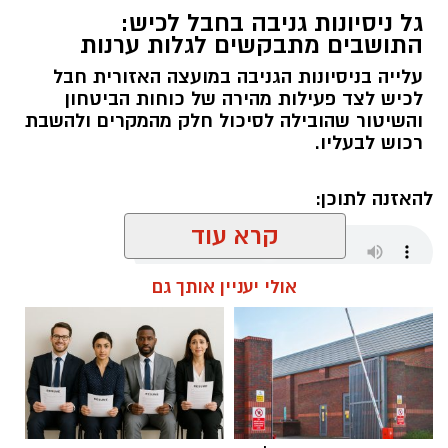
גל ניסיונות גניבה בחבל לכיש:
חובשים ופראמדיקים של מד"א שהוזעקו למקום
התושבים מתבקשים לגלות ערנות
העניקו טיפול רפואי לנהגת הרכב, אישה בת 28,
שנפצעה באורח בינוני וסובלת מחבלות בגפיים
עלייה בניסיונות הגניבה במועצה האזורית חבל
לכיש לצד פעילות מהירה של כוחות הביטחון
ובגב.
והשיטור שהובילה לסיכול חלק מהמקרים ולהשבת
רכוש לבעליו.
לאחר טיפול ראשוני בזירה היא פונתה להמשך
טיפול בבית החולים ברזילי באשקלון.
להאזנה לתוכן:
קרא עוד
‏כדי לעקוב אחרי הערוץ יישובניק נט ב-WhatsApp:‏‏‏
אולי יעניין אותך גם
אלדה נתנאל / 18:01 08.08.26
יש לכם מידע חשוב שטרם נחשף? צילומים מאירוע
חדשותי? מצאתם טעות בכתבה? נשמח שתשתפו
אותנו