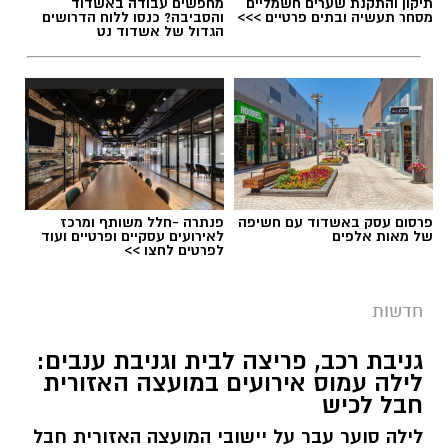
תיקון והתקנת שערים חשמליים
מחפשים עבודה באשדוד
תגים:
חבל לכיש
מסחר תעשיה ובתים פרטיים >>>
והסביבה? כנסו ללוח הדרושים
הגדול של אשדוד נט
במהלך סוף השבוע אירעו שני ניסיונות לגניבה
מסחרית של ענבים באזור מושב לכיש. על פי
הדיווח, החשודים הגיעו ברכב ללא אורות, אך
בעקבות אינדיקציה שהתקבלה הוזעק שומר
השדות למקום, והגנבים נמלטו לפני שהצליחו
להשלים את הגניבה.
פרסום עסק באשדוד עם חשיפה
פנתרה -חלל משותף ומרכז
של מאות אלפים
לאירועים עסקיים ופרטיים ועוד
לפרטים לחצו >>
חדשות
גניבת רכב, פריצה לבית וגניבת ענבים:
לילה עמוס אירועים במועצה האזורית
חבל לכיש
לילה סוער עבר על יישובי המועצה האזורית חבל