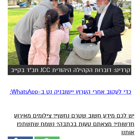
קרדיט: דוברות הקהילה היהודית JCC חב"ד בקייב
‏כדי לעקוב אחרי הערוץ יישובניק נט ב-WhatsApp:‏‏‏
יש לכם מידע חשוב שטרם נחשף? צילומים מאירוע
חדשותי? מצאתם טעות בכתבה? נשמח שתשתפו
אותנו