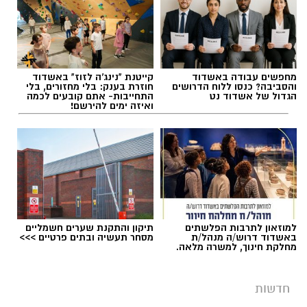
תגים:
כביש 232
מחפשים עבודה באשדוד
קייטנת "נינג'ה לזוז" באשדוד
והסביבה? כנסו ללוח הדרושים
חוזרת בענק: בלי מחזורים, בלי
הגדול של אשדוד נט
התחייבות- אתם קובעים לכמה
ואיזה ימים להירשם!
למוזאון לתרבות הפלשתים
תיקון והתקנת שערים חשמליים
באשדוד דרוש/ה מנהל/ת
מסחר תעשיה ובתים פרטיים >>>
מחלקת חינוך, למשרה מלאה.
חדשות
ניידת טיפול נמרץ מד"א (ארכיון)