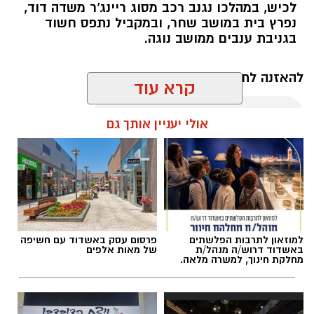
לכיש, במהלכו נגנב רכב מסוג ריינג'ר משדה דוד,
נפרץ בית במושב שחר, ובמקביל נתפס חשוד
בגניבת ענבים ממושב נוגה.
דוברות משטרה
להאזנה לתוכן:
קרא עוד
בנוסף, במהלך סוף השבוע נרשמו שישה קנסות בגין
גניבה או כניסה לשטחים חקלאיים ללא אישור.
אולי יעניין אותך גם
אלדה נתנאל / 17:57 08.08.26
למוזאון לתרבות הפלשתים
פרסום עסק באשדוד עם חשיפה
באשדוד דרוש/ה מנהל/ת
של מאות אלפים
תגים:
לכיש
מחלקת חינוך, למשרה מלאה.
בעקבות ההתראה שנמסרה אתמול בוצעו במהלך
הלילה סריקות נרחבות באמצעות אמצעים תרמיים.