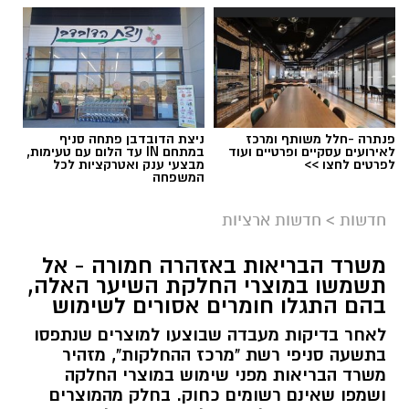
פנתרה -חלל משותף ומרכז
ניצת הדובדבן פתחה סניף
לאירועים עסקיים ופרטיים ועוד
במתחם IN עד הלום עם טעימות,
לפרטים לחצו >>
מבצעי ענק ואטרקציות לכל
המשפחה
חדשות
>
חדשות ארציות
משרד הבריאות באזהרה חמורה - אל
תשמשו במוצרי החלקת השיער האלה,
צילום: דוברות איחוד הצלה
בהם התגלו חומרים אסורים לשימוש
תאונת דרכים עם מעורבות חמישה כלי רכב אירעה
לאחר בדיקות מעבדה שבוצעו למוצרים שנתפסו
היום בכביש 4 לכיוון דרום, סמוך לצומת עד הלום.
בתשעה סניפי רשת "מרכז ההחלקות", מזהיר
משרד הבריאות מפני שימוש במוצרי החלקה
לזירה הוזעקו צוותי הרפואה של מד”א ואיחוד
ושמפו שאינם רשומים כחוק. בחלק מהמוצרים