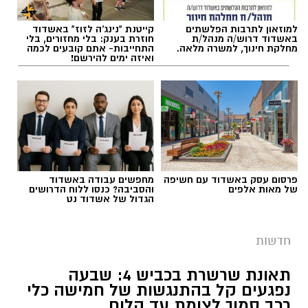
למוזאון לתרבות הפלשתים
קייטנת "נינג'ה לזוז" באשדוד
באשדוד דרוש/ה מנהל/ת
חוזרת בענק: בלי מחזורים, בלי
מחלקת חינוך, למשרה מלאה.
התחייבות- אתם קובעים לכמה
ואיזה ימים להירשם!
פרסום עסק באשדוד עם חשיפה
מחפשים עבודה באשדוד
של מאות אלפים
והסביבה? כנסו ללוח הדרושים
הגדול של אשדוד נט
חדשות
תאונת שרשרת בכביש 4: שבעה
נפגעים קל בהתנגשות של חמישה כלי
רכב סמוך לצומת עד הלום