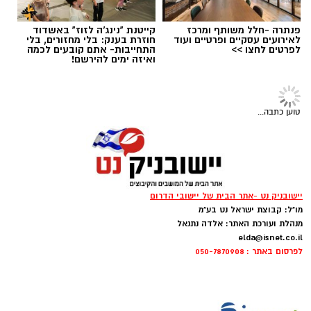
פנתרה -חלל משותף ומרכז
קייטנת "נינג'ה לזוז" באשדוד
לאירועים עסקיים ופרטיים ועוד
חוזרת בענק: בלי מחזורים, בלי
לפרטים לחצו >>
התחייבות- אתם קובעים לכמה
ואיזה ימים להירשם!
‏כדי לעקוב אחרי הערוץ יישובניק נט ב-WhatsApp:‏‏‏
טוען כתבה...
יש לכם מידע חשוב שטרם נחשף? צילומים מאירוע
חדשותי? מצאתם טעות בכתבה? נשמח שתשתפו
אותנו
יישובניק נט -אתר הבית של יישובי הדרום
צילומים: משרד הבריאות
מו"ל: קבוצת ישראל נט בע"מ
מנהלת ועורכת האתר: אלדה נתנאל
משרד הבריאות פרסם אזהרה לציבור מפני שימוש
elda@isnet.co.il
לפרסום באתר : 050-7870908
במוצרי שיער נוספים שנתפסו במסגרת מבצע
פיקוח שנערך בתשעה סניפי רשת "מרכז
ההחלקות".