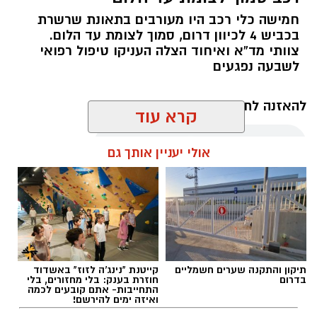
חמישה כלי רכב היו מעורבים בתאונת שרשרת
בכביש 4 לכיוון דרום, סמוך לצומת עד הלום.
צוותי מד”א ואיחוד הצלה העניקו טיפול רפואי
לשבעה נפגעים
להאזנה לתוכן:
קרא עוד
אולי יעניין אותך גם
עופר אשטוקר / 11:09 07.08.26
תיקון והתקנה שערים חשמליים
קייטנת "נינג'ה לזוז" באשדוד
בדרום
חוזרת בענק: בלי מחזורים, בלי
תגים:
תאונת שרשרת עד הלום
התחייבות- אתם קובעים לכמה
ואיזה ימים להירשם!